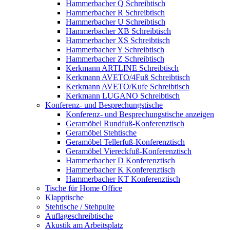
Hammerbacher Q Schreibtisch
Hammerbacher R Schreibtisch
Hammerbacher U Schreibtisch
Hammerbacher XB Schreibtisch
Hammerbacher XS Schreibtisch
Hammerbacher Y Schreibtisch
Hammerbacher Z Schreibtisch
Kerkmann ARTLINE Schreibtisch
Kerkmann AVETO/4Fuß Schreibtisch
Kerkmann AVETO/Kufe Schreibtisch
Kerkmann LUGANO Schreibtisch
Konferenz- und Besprechungstische
Konferenz- und Besprechungstische anzeigen
Geramöbel Rundfuß-Konferenztisch
Geramöbel Stehtische
Geramöbel Tellerfuß-Konferenztisch
Geramöbel Viereckfuß-Konferenztisch
Hammerbacher D Konferenztisch
Hammerbacher K Konferenztisch
Hammerbacher KT Konferenztisch
Tische für Home Office
Klapptische
Stehtische / Stehpulte
Auflageschreibtische
Akustik am Arbeitsplatz