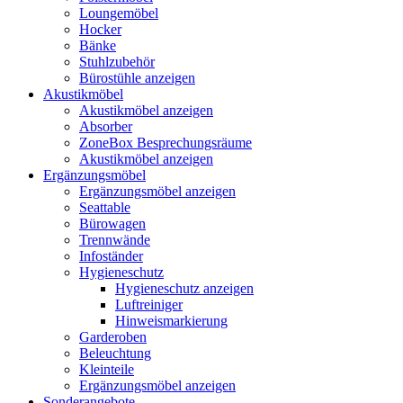
Loungemöbel
Hocker
Bänke
Stuhlzubehör
Bürostühle anzeigen
Akustikmöbel
Akustikmöbel anzeigen
Absorber
ZoneBox Besprechungsräume
Akustikmöbel anzeigen
Ergänzungsmöbel
Ergänzungsmöbel anzeigen
Seattable
Bürowagen
Trennwände
Infoständer
Hygieneschutz
Hygieneschutz anzeigen
Luftreiniger
Hinweismarkierung
Garderoben
Beleuchtung
Kleinteile
Ergänzungsmöbel anzeigen
Sonderangebote