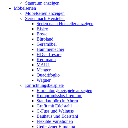
Stauraum anzeigen
Möbelserien
Möbelserien anzeigen
Serien nach Hersteller
Serien nach Hersteller anzeigen
Bisley
Bosse
Büroland
Geramöbel
Hammerbacher
HDG Tresore
Kerkmann
MAUL
Menger
Quadrifoglio
Wagner
Einrichtungsbeispiele
Einrichtungsbeispiele anzeigen
Kompromisslos Premium
Standardbüro in Ahorn
Grafit mit Edelstahl
C-Fuss und Walnuss
Bauhaus und Edelstahl
Flexible Variationen
Gediegener Empfang