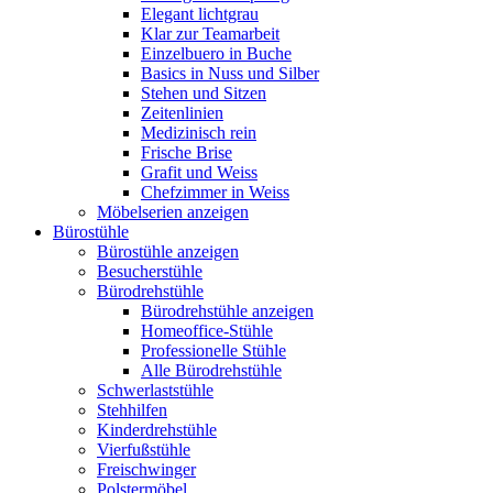
Elegant lichtgrau
Klar zur Teamarbeit
Einzelbuero in Buche
Basics in Nuss und Silber
Stehen und Sitzen
Zeitenlinien
Medizinisch rein
Frische Brise
Grafit und Weiss
Chefzimmer in Weiss
Möbelserien anzeigen
Bürostühle
Bürostühle anzeigen
Besucherstühle
Bürodrehstühle
Bürodrehstühle anzeigen
Homeoffice-Stühle
Professionelle Stühle
Alle Bürodrehstühle
Schwerlaststühle
Stehhilfen
Kinderdrehstühle
Vierfußstühle
Freischwinger
Polstermöbel