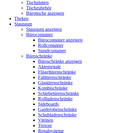
Tischplatten
Tischzubehör
Bürotische anzeigen
Theken
Stauraum
Stauraum anzeigen
Bürocontainer
Bürocontainer anzeigen
Rollcontainer
Standcontainer
Büroschränke
Büroschränke anzeigen
Aktenregale
Flügeltürenschränke
Falttürenschränke
Glastürenschränke
Kombischränke
Schiebetürenschränke
Rollladenschränke
Sideboards
Garderobenschränke
Schubladenschränke
Vitrinen
Tresore
Regalsysteme