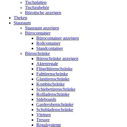
Tischplatten
Tischzubehör
Bürotische anzeigen
Theken
Stauraum
Stauraum anzeigen
Bürocontainer
Bürocontainer anzeigen
Rollcontainer
Standcontainer
Büroschränke
Büroschränke anzeigen
Aktenregale
Flügeltürenschränke
Falttürenschränke
Glastürenschränke
Kombischränke
Schiebetürenschränke
Rollladenschränke
Sideboards
Garderobenschränke
Schubladenschränke
Vitrinen
Tresore
Regalsysteme