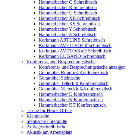
Hammerbacher Q Schreibtisch
Hammerbacher R Schreibtisch
Hammerbacher U Schreibtisch
Hammerbacher XB Schreibtisch
Hammerbacher XS Schreibtisch
Hammerbacher Y Schreibtisch
Hammerbacher Z Schreibtisch
Kerkmann ARTLINE Schreibtisch
Kerkmann AVETO/4Fuß Schreibtisch
Kerkmann AVETO/Kufe Schreibtisch
Kerkmann LUGANO Schreibtisch
Konferenz- und Besprechungstische
Konferenz- und Besprechungstische anzeigen
Geramöbel Rundfuß-Konferenztisch
Geramöbel Stehtische
Geramöbel Tellerfuß-Konferenztisch
Geramöbel Viereckfuß-Konferenztisch
Hammerbacher D Konferenztisch
Hammerbacher K Konferenztisch
Hammerbacher KT Konferenztisch
Tische für Home Office
Klapptische
Stehtische / Stehpulte
Auflageschreibtische
Akustik am Arbeitsplatz