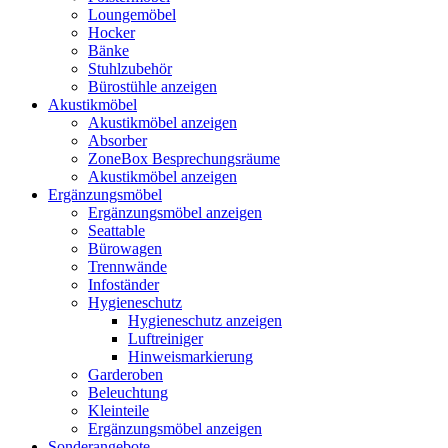
Loungemöbel
Hocker
Bänke
Stuhlzubehör
Bürostühle anzeigen
Akustikmöbel
Akustikmöbel anzeigen
Absorber
ZoneBox Besprechungsräume
Akustikmöbel anzeigen
Ergänzungsmöbel
Ergänzungsmöbel anzeigen
Seattable
Bürowagen
Trennwände
Infoständer
Hygieneschutz
Hygieneschutz anzeigen
Luftreiniger
Hinweismarkierung
Garderoben
Beleuchtung
Kleinteile
Ergänzungsmöbel anzeigen
Sonderangebote