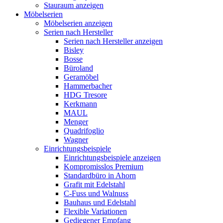
Stauraum anzeigen
Möbelserien
Möbelserien anzeigen
Serien nach Hersteller
Serien nach Hersteller anzeigen
Bisley
Bosse
Büroland
Geramöbel
Hammerbacher
HDG Tresore
Kerkmann
MAUL
Menger
Quadrifoglio
Wagner
Einrichtungsbeispiele
Einrichtungsbeispiele anzeigen
Kompromisslos Premium
Standardbüro in Ahorn
Grafit mit Edelstahl
C-Fuss und Walnuss
Bauhaus und Edelstahl
Flexible Variationen
Gediegener Empfang