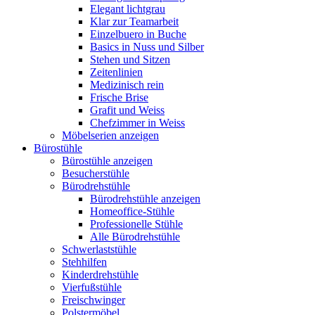
Elegant lichtgrau
Klar zur Teamarbeit
Einzelbuero in Buche
Basics in Nuss und Silber
Stehen und Sitzen
Zeitenlinien
Medizinisch rein
Frische Brise
Grafit und Weiss
Chefzimmer in Weiss
Möbelserien anzeigen
Bürostühle
Bürostühle anzeigen
Besucherstühle
Bürodrehstühle
Bürodrehstühle anzeigen
Homeoffice-Stühle
Professionelle Stühle
Alle Bürodrehstühle
Schwerlaststühle
Stehhilfen
Kinderdrehstühle
Vierfußstühle
Freischwinger
Polstermöbel