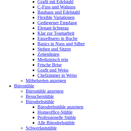
Grafit mit Edelstahl
C-Fuss und Walnuss
Bauhaus und Edelstahl
Flexible Variationen
Gediegener Empfang
Elegant lichtgrau
Klar zur Teamarbeit
Einzelbuero in Buche
Basics in Nuss und Silber
Stehen und Sitzen
Zeitenlinien
Medizinisch rein
Frische Brise
Grafit und Weiss
Chefzimmer in Weiss
Möbelserien anzeigen
Bürostühle
Bürostühle anzeigen
Besucherstühle
Bürodrehstühle
Bürodrehstühle anzeigen
Homeoffice-Stühle
Professionelle Stühle
Alle Bürodrehstühle
Schwerlaststühle