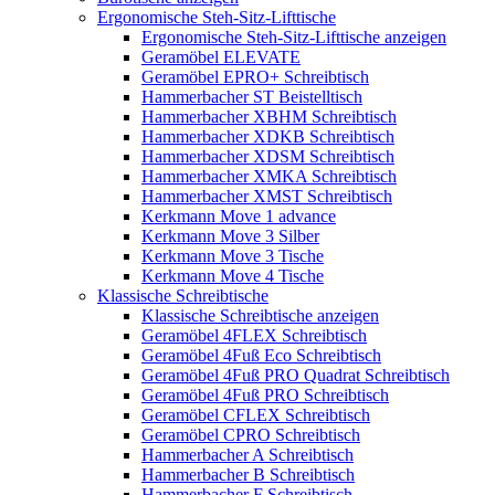
Ergonomische Steh-Sitz-Lifttische
Ergonomische Steh-Sitz-Lifttische anzeigen
Geramöbel ELEVATE
Geramöbel EPRO+ Schreibtisch
Hammerbacher ST Beistelltisch
Hammerbacher XBHM Schreibtisch
Hammerbacher XDKB Schreibtisch
Hammerbacher XDSM Schreibtisch
Hammerbacher XMKA Schreibtisch
Hammerbacher XMST Schreibtisch
Kerkmann Move 1 advance
Kerkmann Move 3 Silber
Kerkmann Move 3 Tische
Kerkmann Move 4 Tische
Klassische Schreibtische
Klassische Schreibtische anzeigen
Geramöbel 4FLEX Schreibtisch
Geramöbel 4Fuß Eco Schreibtisch
Geramöbel 4Fuß PRO Quadrat Schreibtisch
Geramöbel 4Fuß PRO Schreibtisch
Geramöbel CFLEX Schreibtisch
Geramöbel CPRO Schreibtisch
Hammerbacher A Schreibtisch
Hammerbacher B Schreibtisch
Hammerbacher F Schreibtisch