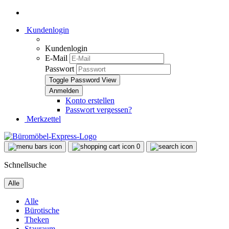
Kundenlogin
Kundenlogin
E-Mail
Passwort
Toggle Password View
Konto erstellen
Passwort vergessen?
Merkzettel
0
Schnellsuche
Alle
Alle
Bürotische
Theken
Stauraum