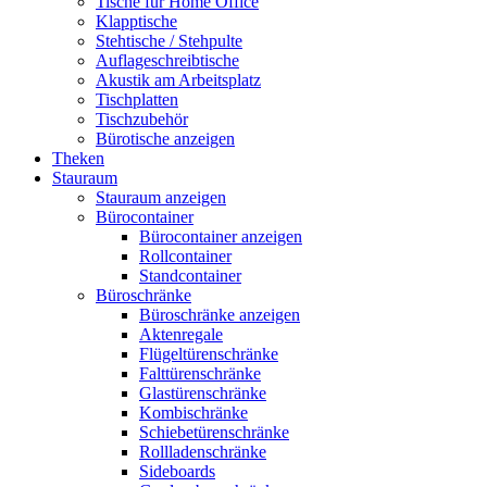
Tische für Home Office
Klapptische
Stehtische / Stehpulte
Auflageschreibtische
Akustik am Arbeitsplatz
Tischplatten
Tischzubehör
Bürotische anzeigen
Theken
Stauraum
Stauraum anzeigen
Bürocontainer
Bürocontainer anzeigen
Rollcontainer
Standcontainer
Büroschränke
Büroschränke anzeigen
Aktenregale
Flügeltürenschränke
Falttürenschränke
Glastürenschränke
Kombischränke
Schiebetürenschränke
Rollladenschränke
Sideboards