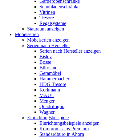
Garderobenschränke
Schubladenschränke
Vitrinen
Tresore
Regalsysteme
Stauraum anzeigen
Möbelserien
Möbelserien anzeigen
Serien nach Hersteller
Serien nach Hersteller anzeigen
Bisley
Bosse
Büroland
Geramöbel
Hammerbacher
HDG Tresore
Kerkmann
MAUL
Menger
Quadrifoglio
Wagner
Einrichtungsbeispiele
Einrichtungsbeispiele anzeigen
Kompromisslos Premium
Standardbüro in Ahorn