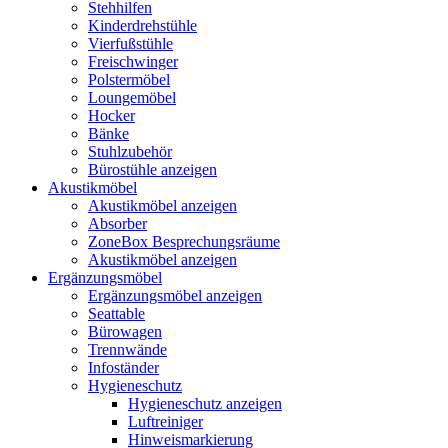
Stehhilfen
Kinderdrehstühle
Vierfußstühle
Freischwinger
Polstermöbel
Loungemöbel
Hocker
Bänke
Stuhlzubehör
Bürostühle anzeigen
Akustikmöbel
Akustikmöbel anzeigen
Absorber
ZoneBox Besprechungsräume
Akustikmöbel anzeigen
Ergänzungsmöbel
Ergänzungsmöbel anzeigen
Seattable
Bürowagen
Trennwände
Infoständer
Hygieneschutz
Hygieneschutz anzeigen
Luftreiniger
Hinweismarkierung