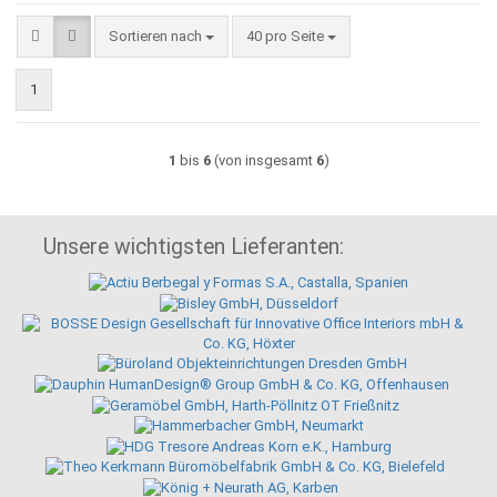
Sortieren nach
pro Seite
Sortieren nach
40 pro Seite
1
1
bis
6
(von insgesamt
6
)
Unsere wichtigsten Lieferanten: