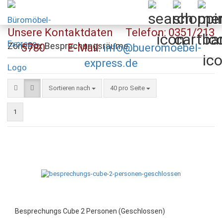
Unsere Kontaktdaten Telefon: 0351/213
ZoneBox Besprechungsräume
5780 E-Mail:
info@bueromoebel-
express.de
Sortieren nach
pro Seite
Sortieren nach
40 pro Seite
1
Besprechungs Cube 2 Personen (Geschlossen)