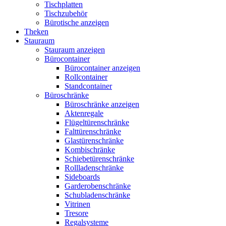
Tischplatten
Tischzubehör
Bürotische anzeigen
Theken
Stauraum
Stauraum anzeigen
Bürocontainer
Bürocontainer anzeigen
Rollcontainer
Standcontainer
Büroschränke
Büroschränke anzeigen
Aktenregale
Flügeltürenschränke
Falttürenschränke
Glastürenschränke
Kombischränke
Schiebetürenschränke
Rollladenschränke
Sideboards
Garderobenschränke
Schubladenschränke
Vitrinen
Tresore
Regalsysteme