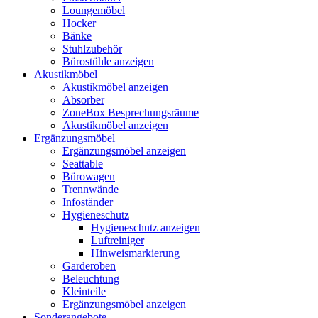
Loungemöbel
Hocker
Bänke
Stuhlzubehör
Bürostühle anzeigen
Akustikmöbel
Akustikmöbel anzeigen
Absorber
ZoneBox Besprechungsräume
Akustikmöbel anzeigen
Ergänzungsmöbel
Ergänzungsmöbel anzeigen
Seattable
Bürowagen
Trennwände
Infoständer
Hygieneschutz
Hygieneschutz anzeigen
Luftreiniger
Hinweismarkierung
Garderoben
Beleuchtung
Kleinteile
Ergänzungsmöbel anzeigen
Sonderangebote