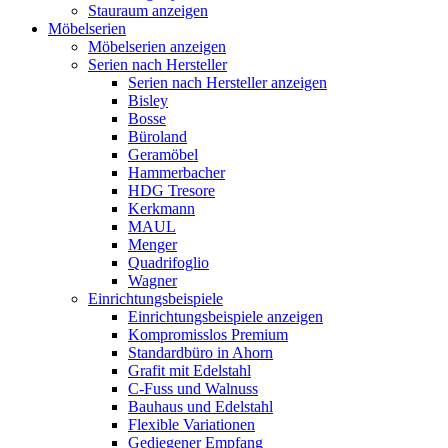
Stauraum anzeigen
Möbelserien
Möbelserien anzeigen
Serien nach Hersteller
Serien nach Hersteller anzeigen
Bisley
Bosse
Büroland
Geramöbel
Hammerbacher
HDG Tresore
Kerkmann
MAUL
Menger
Quadrifoglio
Wagner
Einrichtungsbeispiele
Einrichtungsbeispiele anzeigen
Kompromisslos Premium
Standardbüro in Ahorn
Grafit mit Edelstahl
C-Fuss und Walnuss
Bauhaus und Edelstahl
Flexible Variationen
Gediegener Empfang