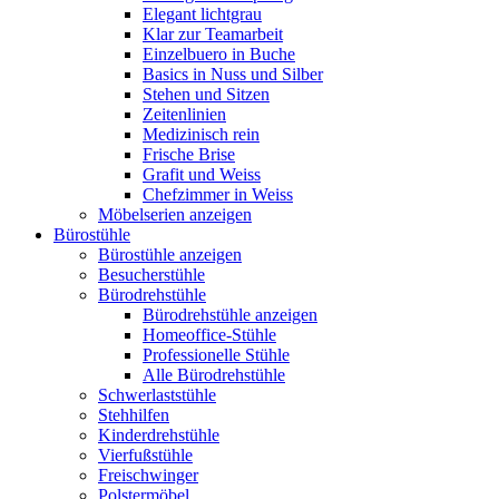
Elegant lichtgrau
Klar zur Teamarbeit
Einzelbuero in Buche
Basics in Nuss und Silber
Stehen und Sitzen
Zeitenlinien
Medizinisch rein
Frische Brise
Grafit und Weiss
Chefzimmer in Weiss
Möbelserien anzeigen
Bürostühle
Bürostühle anzeigen
Besucherstühle
Bürodrehstühle
Bürodrehstühle anzeigen
Homeoffice-Stühle
Professionelle Stühle
Alle Bürodrehstühle
Schwerlaststühle
Stehhilfen
Kinderdrehstühle
Vierfußstühle
Freischwinger
Polstermöbel