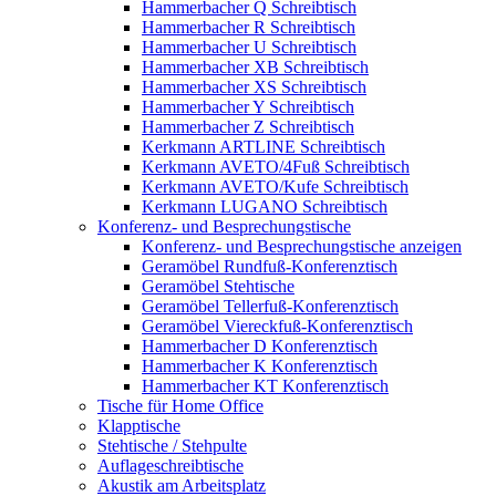
Hammerbacher Q Schreibtisch
Hammerbacher R Schreibtisch
Hammerbacher U Schreibtisch
Hammerbacher XB Schreibtisch
Hammerbacher XS Schreibtisch
Hammerbacher Y Schreibtisch
Hammerbacher Z Schreibtisch
Kerkmann ARTLINE Schreibtisch
Kerkmann AVETO/4Fuß Schreibtisch
Kerkmann AVETO/Kufe Schreibtisch
Kerkmann LUGANO Schreibtisch
Konferenz- und Besprechungstische
Konferenz- und Besprechungstische anzeigen
Geramöbel Rundfuß-Konferenztisch
Geramöbel Stehtische
Geramöbel Tellerfuß-Konferenztisch
Geramöbel Viereckfuß-Konferenztisch
Hammerbacher D Konferenztisch
Hammerbacher K Konferenztisch
Hammerbacher KT Konferenztisch
Tische für Home Office
Klapptische
Stehtische / Stehpulte
Auflageschreibtische
Akustik am Arbeitsplatz