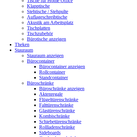
Tische für Home Office
Klapptische
Stehtische / Stehpulte
Auflageschreibtische
Akustik am Arbeitsplatz
Tischplatten
Tischzubehör
Bürotische anzeigen
Theken
Stauraum
Stauraum anzeigen
Bürocontainer
Bürocontainer anzeigen
Rollcontainer
Standcontainer
Büroschränke
Büroschränke anzeigen
Aktenregale
Flügeltürenschränke
Falttürenschränke
Glastürenschränke
Kombischränke
Schiebetürenschränke
Rollladenschränke
Sideboards