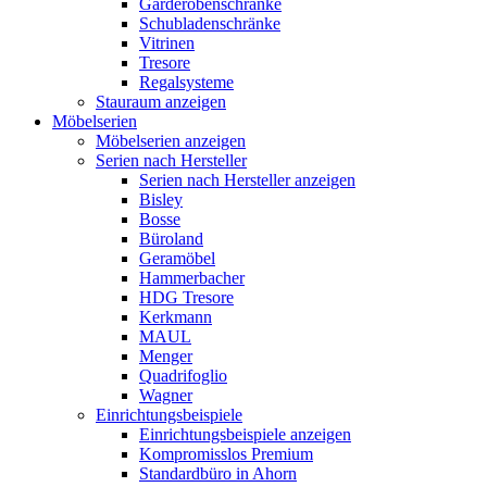
Garderobenschränke
Schubladenschränke
Vitrinen
Tresore
Regalsysteme
Stauraum anzeigen
Möbelserien
Möbelserien anzeigen
Serien nach Hersteller
Serien nach Hersteller anzeigen
Bisley
Bosse
Büroland
Geramöbel
Hammerbacher
HDG Tresore
Kerkmann
MAUL
Menger
Quadrifoglio
Wagner
Einrichtungsbeispiele
Einrichtungsbeispiele anzeigen
Kompromisslos Premium
Standardbüro in Ahorn