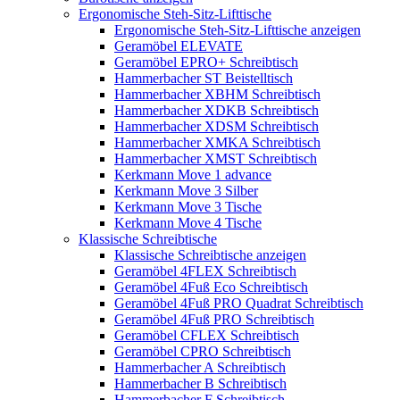
Ergonomische Steh-Sitz-Lifttische
Ergonomische Steh-Sitz-Lifttische anzeigen
Geramöbel ELEVATE
Geramöbel EPRO+ Schreibtisch
Hammerbacher ST Beistelltisch
Hammerbacher XBHM Schreibtisch
Hammerbacher XDKB Schreibtisch
Hammerbacher XDSM Schreibtisch
Hammerbacher XMKA Schreibtisch
Hammerbacher XMST Schreibtisch
Kerkmann Move 1 advance
Kerkmann Move 3 Silber
Kerkmann Move 3 Tische
Kerkmann Move 4 Tische
Klassische Schreibtische
Klassische Schreibtische anzeigen
Geramöbel 4FLEX Schreibtisch
Geramöbel 4Fuß Eco Schreibtisch
Geramöbel 4Fuß PRO Quadrat Schreibtisch
Geramöbel 4Fuß PRO Schreibtisch
Geramöbel CFLEX Schreibtisch
Geramöbel CPRO Schreibtisch
Hammerbacher A Schreibtisch
Hammerbacher B Schreibtisch
Hammerbacher F Schreibtisch