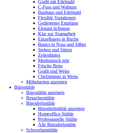
Grafit mit Edelstahl
C-Fuss und Walnuss
Bauhaus und Edelstahl
Flexible Variationen
Gediegener Empfang
Elegant lichtgrau
Klar zur Teamarbeit
Einzelbuero in Buche
Basics in Nuss und Silber
Stehen und Sitzen
Zeitenlinien
Medizinisch rein
Frische Brise
Grafit und Weiss
Chefzimmer in Weiss
Möbelserien anzeigen
Bürostühle
Bürostühle anzeigen
Besucherstühle
Bürodrehstühle
Bürodrehstühle anzeigen
Homeoffice-Stühle
Professionelle Stühle
Alle Bürodrehstühle
Schwerlaststühle