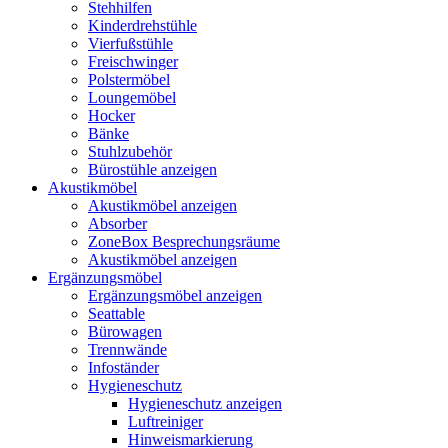
Stehhilfen
Kinderdrehstühle
Vierfußstühle
Freischwinger
Polstermöbel
Loungemöbel
Hocker
Bänke
Stuhlzubehör
Bürostühle anzeigen
Akustikmöbel
Akustikmöbel anzeigen
Absorber
ZoneBox Besprechungsräume
Akustikmöbel anzeigen
Ergänzungsmöbel
Ergänzungsmöbel anzeigen
Seattable
Bürowagen
Trennwände
Infoständer
Hygieneschutz
Hygieneschutz anzeigen
Luftreiniger
Hinweismarkierung