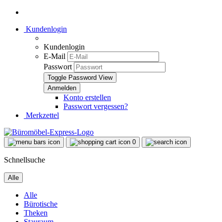
Kundenlogin
Kundenlogin
E-Mail
Passwort
Toggle Password View
Konto erstellen
Passwort vergessen?
Merkzettel
0
Schnellsuche
Alle
Alle
Bürotische
Theken
Stauraum