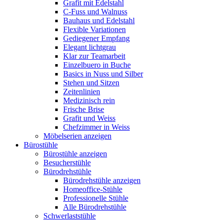
Grafit mit Edelstahl
C-Fuss und Walnuss
Bauhaus und Edelstahl
Flexible Variationen
Gediegener Empfang
Elegant lichtgrau
Klar zur Teamarbeit
Einzelbuero in Buche
Basics in Nuss und Silber
Stehen und Sitzen
Zeitenlinien
Medizinisch rein
Frische Brise
Grafit und Weiss
Chefzimmer in Weiss
Möbelserien anzeigen
Bürostühle
Bürostühle anzeigen
Besucherstühle
Bürodrehstühle
Bürodrehstühle anzeigen
Homeoffice-Stühle
Professionelle Stühle
Alle Bürodrehstühle
Schwerlaststühle