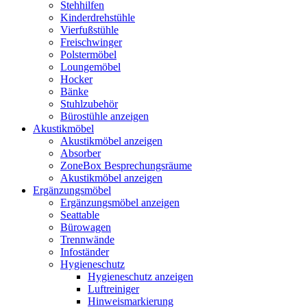
Stehhilfen
Kinderdrehstühle
Vierfußstühle
Freischwinger
Polstermöbel
Loungemöbel
Hocker
Bänke
Stuhlzubehör
Bürostühle anzeigen
Akustikmöbel
Akustikmöbel anzeigen
Absorber
ZoneBox Besprechungsräume
Akustikmöbel anzeigen
Ergänzungsmöbel
Ergänzungsmöbel anzeigen
Seattable
Bürowagen
Trennwände
Infoständer
Hygieneschutz
Hygieneschutz anzeigen
Luftreiniger
Hinweismarkierung