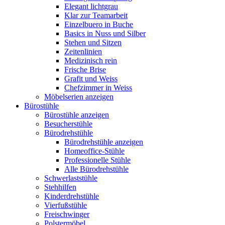
Elegant lichtgrau
Klar zur Teamarbeit
Einzelbuero in Buche
Basics in Nuss und Silber
Stehen und Sitzen
Zeitenlinien
Medizinisch rein
Frische Brise
Grafit und Weiss
Chefzimmer in Weiss
Möbelserien anzeigen
Bürostühle
Bürostühle anzeigen
Besucherstühle
Bürodrehstühle
Bürodrehstühle anzeigen
Homeoffice-Stühle
Professionelle Stühle
Alle Bürodrehstühle
Schwerlaststühle
Stehhilfen
Kinderdrehstühle
Vierfußstühle
Freischwinger
Polstermöbel