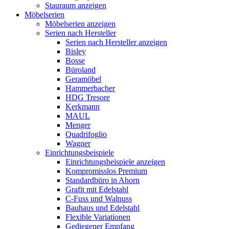
Stauraum anzeigen
Möbelserien
Möbelserien anzeigen
Serien nach Hersteller
Serien nach Hersteller anzeigen
Bisley
Bosse
Büroland
Geramöbel
Hammerbacher
HDG Tresore
Kerkmann
MAUL
Menger
Quadrifoglio
Wagner
Einrichtungsbeispiele
Einrichtungsbeispiele anzeigen
Kompromisslos Premium
Standardbüro in Ahorn
Grafit mit Edelstahl
C-Fuss und Walnuss
Bauhaus und Edelstahl
Flexible Variationen
Gediegener Empfang