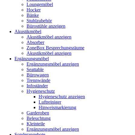
Loungemöbel
Hocker
Bänke
Stuhlzubehör
Bürostühle anzeigen
Akustikmöbel
Akustikmöbel anzeigen
Absorber
ZoneBox Besprechungsräume
Akustikmöbel anzeigen
Ergänzungsmöbel
Ergänzungsmöbel anzeigen
Seattable
Bürowagen
Trennwände
Infoständer
Hygieneschutz
Hygieneschutz anzeigen
Luftreiniger
Hinweismarkierung
Garderoben
Beleuchtung
Kleinteile
Ergänzungsmöbel anzeigen
Sonderangebote