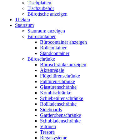
Tischplatten
Tischzubehör
Bürotische anzeigen
Theken
Stauraum
Stauraum anzeigen
Bürocontainer
Bürocontainer anzeigen
Rollcontainer
Standcontainer
Büroschränke
Büroschränke anzeigen
Aktenregale
Flügeltürenschränke
Falttürenschränke
Glastürenschränke
Kombischränke
Schiebetürenschränke
Rollladenschränke
Sideboards
Garderobenschränke
Schubladenschränke
Vitrinen
Tresore
Regalsysteme