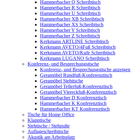
Hammerbacher Q Schreibtisch
Hammerbacher R Schreibtisch
Hammerbacher U Schreibtisch
Hammerbacher XB Schreibtisch
Hammerbacher XS Schreibtisch
Hammerbacher Y Schreibtisch
Hammerbacher Z Schreibtisch
Kerkmann ARTLINE Schreibtisch
Kerkmann AVETO/4Fuß Schreibtisch
Kerkmann AVETO/Kufe Schreibtisch
Kerkmann LUGANO Schreibtisch
Konferenz- und Besprechungstische
Konferenz- und Besprechungstische anzeigen
Geramöbel Rundfuß-Konferenztisch
Geramöbel Stehtische
Geramöbel Tellerfuß-Konferenztisch
Geramöbel Viereckfuß-Konferenztisch
Hammerbacher D Konferenztisch
Hammerbacher K Konferenztisch
Hammerbacher KT Konferenztisch
Tische für Home Office
Klapptische
Stehtische / Stehpulte
Auflageschreibtische
Akustik am Arbeitsplatz