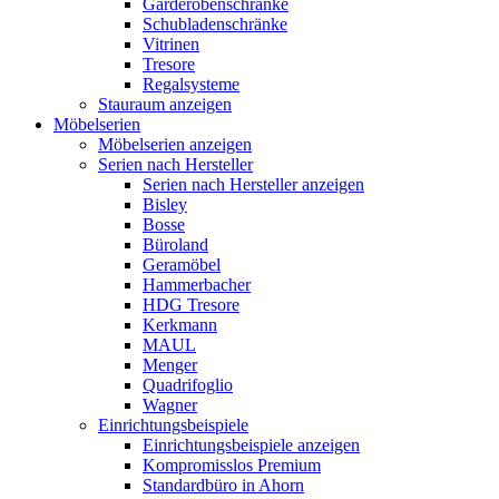
Garderobenschränke
Schubladenschränke
Vitrinen
Tresore
Regalsysteme
Stauraum anzeigen
Möbelserien
Möbelserien anzeigen
Serien nach Hersteller
Serien nach Hersteller anzeigen
Bisley
Bosse
Büroland
Geramöbel
Hammerbacher
HDG Tresore
Kerkmann
MAUL
Menger
Quadrifoglio
Wagner
Einrichtungsbeispiele
Einrichtungsbeispiele anzeigen
Kompromisslos Premium
Standardbüro in Ahorn