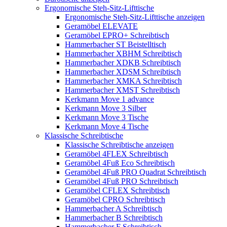
Ergonomische Steh-Sitz-Lifttische
Ergonomische Steh-Sitz-Lifttische anzeigen
Geramöbel ELEVATE
Geramöbel EPRO+ Schreibtisch
Hammerbacher ST Beistelltisch
Hammerbacher XBHM Schreibtisch
Hammerbacher XDKB Schreibtisch
Hammerbacher XDSM Schreibtisch
Hammerbacher XMKA Schreibtisch
Hammerbacher XMST Schreibtisch
Kerkmann Move 1 advance
Kerkmann Move 3 Silber
Kerkmann Move 3 Tische
Kerkmann Move 4 Tische
Klassische Schreibtische
Klassische Schreibtische anzeigen
Geramöbel 4FLEX Schreibtisch
Geramöbel 4Fuß Eco Schreibtisch
Geramöbel 4Fuß PRO Quadrat Schreibtisch
Geramöbel 4Fuß PRO Schreibtisch
Geramöbel CFLEX Schreibtisch
Geramöbel CPRO Schreibtisch
Hammerbacher A Schreibtisch
Hammerbacher B Schreibtisch
Hammerbacher F Schreibtisch