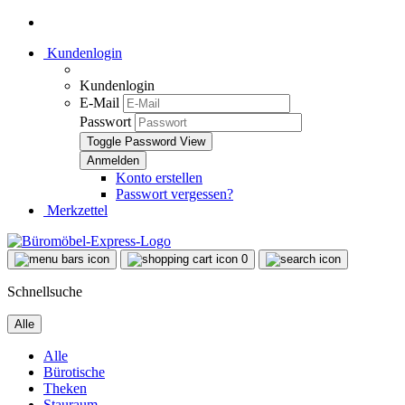
Kundenlogin
Kundenlogin
E-Mail
Passwort
Toggle Password View
Konto erstellen
Passwort vergessen?
Merkzettel
0
Schnellsuche
Alle
Alle
Bürotische
Theken
Stauraum