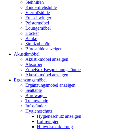
Stehhilfen
Kinderdrehstühle
Vierfußstühle
Freischwinger
Polstermöbel
Loungemöbel
Hocker
Bänke
Stuhlzubehör
Bürostühle anzeigen
Akustikmöbel
Akustikmöbel anzeigen
Absorber
ZoneBox Besprechungsräume
Akustikmöbel anzeigen
Ergänzungsmöbel
Ergänzungsmöbel anzeigen
Seattable
Bürowagen
Trennwände
Infoständer
Hygieneschutz
Hygieneschutz anzeigen
Luftreiniger
Hinweismarkierung