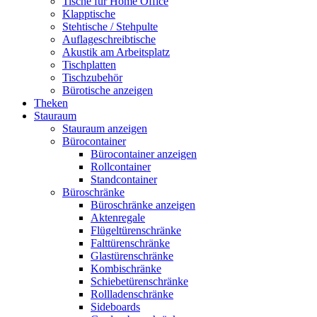
Tische für Home Office
Klapptische
Stehtische / Stehpulte
Auflageschreibtische
Akustik am Arbeitsplatz
Tischplatten
Tischzubehör
Bürotische anzeigen
Theken
Stauraum
Stauraum anzeigen
Bürocontainer
Bürocontainer anzeigen
Rollcontainer
Standcontainer
Büroschränke
Büroschränke anzeigen
Aktenregale
Flügeltürenschränke
Falttürenschränke
Glastürenschränke
Kombischränke
Schiebetürenschränke
Rollladenschränke
Sideboards