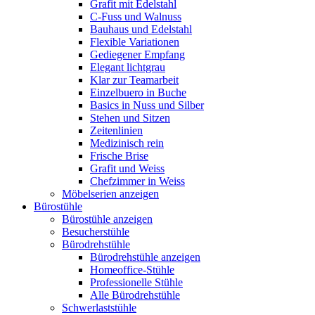
Grafit mit Edelstahl
C-Fuss und Walnuss
Bauhaus und Edelstahl
Flexible Variationen
Gediegener Empfang
Elegant lichtgrau
Klar zur Teamarbeit
Einzelbuero in Buche
Basics in Nuss und Silber
Stehen und Sitzen
Zeitenlinien
Medizinisch rein
Frische Brise
Grafit und Weiss
Chefzimmer in Weiss
Möbelserien anzeigen
Bürostühle
Bürostühle anzeigen
Besucherstühle
Bürodrehstühle
Bürodrehstühle anzeigen
Homeoffice-Stühle
Professionelle Stühle
Alle Bürodrehstühle
Schwerlaststühle