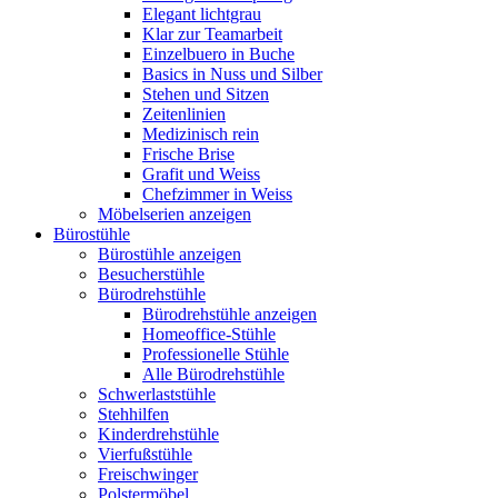
Elegant lichtgrau
Klar zur Teamarbeit
Einzelbuero in Buche
Basics in Nuss und Silber
Stehen und Sitzen
Zeitenlinien
Medizinisch rein
Frische Brise
Grafit und Weiss
Chefzimmer in Weiss
Möbelserien anzeigen
Bürostühle
Bürostühle anzeigen
Besucherstühle
Bürodrehstühle
Bürodrehstühle anzeigen
Homeoffice-Stühle
Professionelle Stühle
Alle Bürodrehstühle
Schwerlaststühle
Stehhilfen
Kinderdrehstühle
Vierfußstühle
Freischwinger
Polstermöbel