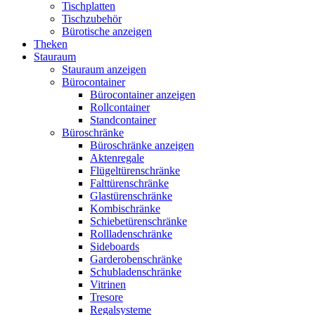
Tischplatten
Tischzubehör
Bürotische anzeigen
Theken
Stauraum
Stauraum anzeigen
Bürocontainer
Bürocontainer anzeigen
Rollcontainer
Standcontainer
Büroschränke
Büroschränke anzeigen
Aktenregale
Flügeltürenschränke
Falttürenschränke
Glastürenschränke
Kombischränke
Schiebetürenschränke
Rollladenschränke
Sideboards
Garderobenschränke
Schubladenschränke
Vitrinen
Tresore
Regalsysteme