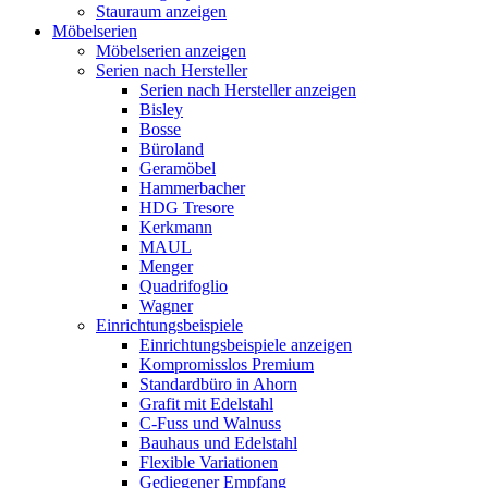
Stauraum anzeigen
Möbelserien
Möbelserien anzeigen
Serien nach Hersteller
Serien nach Hersteller anzeigen
Bisley
Bosse
Büroland
Geramöbel
Hammerbacher
HDG Tresore
Kerkmann
MAUL
Menger
Quadrifoglio
Wagner
Einrichtungsbeispiele
Einrichtungsbeispiele anzeigen
Kompromisslos Premium
Standardbüro in Ahorn
Grafit mit Edelstahl
C-Fuss und Walnuss
Bauhaus und Edelstahl
Flexible Variationen
Gediegener Empfang