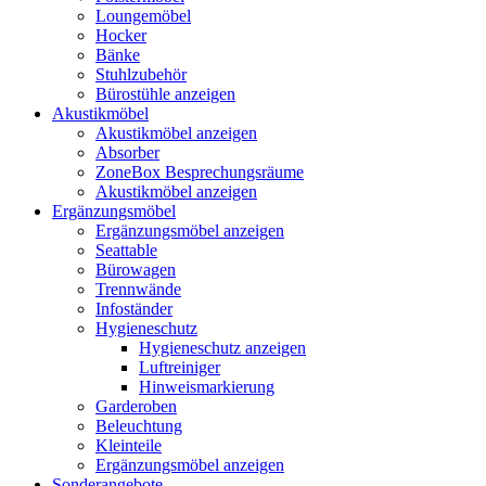
Loungemöbel
Hocker
Bänke
Stuhlzubehör
Bürostühle anzeigen
Akustikmöbel
Akustikmöbel anzeigen
Absorber
ZoneBox Besprechungsräume
Akustikmöbel anzeigen
Ergänzungsmöbel
Ergänzungsmöbel anzeigen
Seattable
Bürowagen
Trennwände
Infoständer
Hygieneschutz
Hygieneschutz anzeigen
Luftreiniger
Hinweismarkierung
Garderoben
Beleuchtung
Kleinteile
Ergänzungsmöbel anzeigen
Sonderangebote