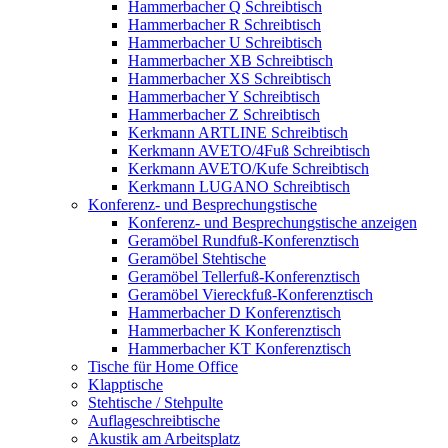
Hammerbacher Q Schreibtisch
Hammerbacher R Schreibtisch
Hammerbacher U Schreibtisch
Hammerbacher XB Schreibtisch
Hammerbacher XS Schreibtisch
Hammerbacher Y Schreibtisch
Hammerbacher Z Schreibtisch
Kerkmann ARTLINE Schreibtisch
Kerkmann AVETO/4Fuß Schreibtisch
Kerkmann AVETO/Kufe Schreibtisch
Kerkmann LUGANO Schreibtisch
Konferenz- und Besprechungstische
Konferenz- und Besprechungstische anzeigen
Geramöbel Rundfuß-Konferenztisch
Geramöbel Stehtische
Geramöbel Tellerfuß-Konferenztisch
Geramöbel Viereckfuß-Konferenztisch
Hammerbacher D Konferenztisch
Hammerbacher K Konferenztisch
Hammerbacher KT Konferenztisch
Tische für Home Office
Klapptische
Stehtische / Stehpulte
Auflageschreibtische
Akustik am Arbeitsplatz