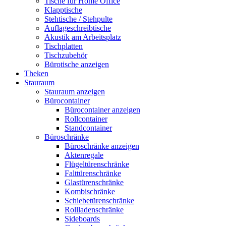
Tische für Home Office
Klapptische
Stehtische / Stehpulte
Auflageschreibtische
Akustik am Arbeitsplatz
Tischplatten
Tischzubehör
Bürotische anzeigen
Theken
Stauraum
Stauraum anzeigen
Bürocontainer
Bürocontainer anzeigen
Rollcontainer
Standcontainer
Büroschränke
Büroschränke anzeigen
Aktenregale
Flügeltürenschränke
Falttürenschränke
Glastürenschränke
Kombischränke
Schiebetürenschränke
Rollladenschränke
Sideboards