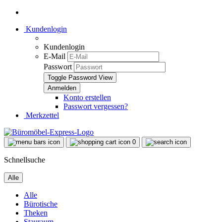
Kundenlogin
Kundenlogin
E-Mail
Passwort
Toggle Password View
Konto erstellen
Passwort vergessen?
Merkzettel
0
Schnellsuche
Alle
Alle
Bürotische
Theken
Stauraum