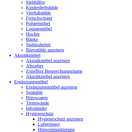
Stehhilfen
Kinderdrehstühle
Vierfußstühle
Freischwinger
Polstermöbel
Loungemöbel
Hocker
Bänke
Stuhlzubehör
Bürostühle anzeigen
Akustikmöbel
Akustikmöbel anzeigen
Absorber
ZoneBox Besprechungsräume
Akustikmöbel anzeigen
Ergänzungsmöbel
Ergänzungsmöbel anzeigen
Seattable
Bürowagen
Trennwände
Infoständer
Hygieneschutz
Hygieneschutz anzeigen
Luftreiniger
Hinweismarkierung