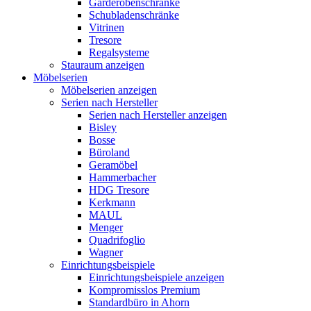
Garderobenschränke
Schubladenschränke
Vitrinen
Tresore
Regalsysteme
Stauraum anzeigen
Möbelserien
Möbelserien anzeigen
Serien nach Hersteller
Serien nach Hersteller anzeigen
Bisley
Bosse
Büroland
Geramöbel
Hammerbacher
HDG Tresore
Kerkmann
MAUL
Menger
Quadrifoglio
Wagner
Einrichtungsbeispiele
Einrichtungsbeispiele anzeigen
Kompromisslos Premium
Standardbüro in Ahorn