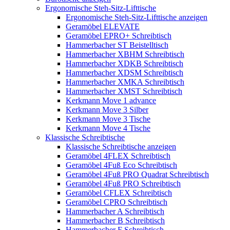
Ergonomische Steh-Sitz-Lifttische
Ergonomische Steh-Sitz-Lifttische anzeigen
Geramöbel ELEVATE
Geramöbel EPRO+ Schreibtisch
Hammerbacher ST Beistelltisch
Hammerbacher XBHM Schreibtisch
Hammerbacher XDKB Schreibtisch
Hammerbacher XDSM Schreibtisch
Hammerbacher XMKA Schreibtisch
Hammerbacher XMST Schreibtisch
Kerkmann Move 1 advance
Kerkmann Move 3 Silber
Kerkmann Move 3 Tische
Kerkmann Move 4 Tische
Klassische Schreibtische
Klassische Schreibtische anzeigen
Geramöbel 4FLEX Schreibtisch
Geramöbel 4Fuß Eco Schreibtisch
Geramöbel 4Fuß PRO Quadrat Schreibtisch
Geramöbel 4Fuß PRO Schreibtisch
Geramöbel CFLEX Schreibtisch
Geramöbel CPRO Schreibtisch
Hammerbacher A Schreibtisch
Hammerbacher B Schreibtisch
Hammerbacher F Schreibtisch