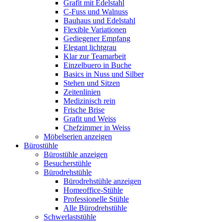
Grafit mit Edelstahl
C-Fuss und Walnuss
Bauhaus und Edelstahl
Flexible Variationen
Gediegener Empfang
Elegant lichtgrau
Klar zur Teamarbeit
Einzelbuero in Buche
Basics in Nuss und Silber
Stehen und Sitzen
Zeitenlinien
Medizinisch rein
Frische Brise
Grafit und Weiss
Chefzimmer in Weiss
Möbelserien anzeigen
Bürostühle
Bürostühle anzeigen
Besucherstühle
Bürodrehstühle
Bürodrehstühle anzeigen
Homeoffice-Stühle
Professionelle Stühle
Alle Bürodrehstühle
Schwerlaststühle