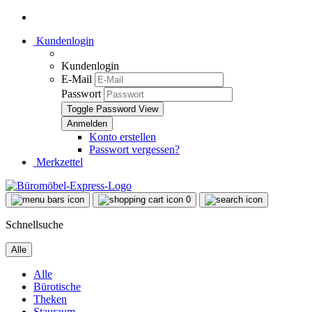
Kundenlogin
Kundenlogin
E-Mail
Passwort
Toggle Password View
Konto erstellen
Passwort vergessen?
Merkzettel
0
Schnellsuche
Alle
Alle
Bürotische
Theken
Stauraum