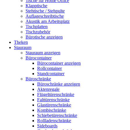
Tische für Home Office
Klapptische
Stehtische / Stehpulte
Auflageschreibtische
Akustik am Arbeitsplatz
Tischplatten
Tischzubehör
Bürotische anzeigen
Theken
Stauraum
Stauraum anzeigen
Bürocontainer
Bürocontainer anzeigen
Rollcontainer
Standcontainer
Büroschränke
Büroschränke anzeigen
Aktenregale
Flügeltürenschränke
Falttürenschränke
Glastürenschränke
Kombischränke
Schiebetürenschränke
Rollladenschränke
Sideboards