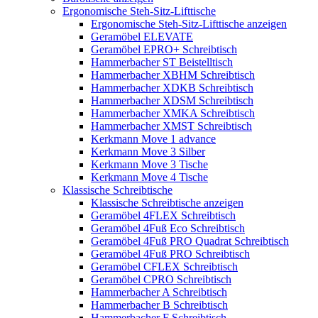
Ergonomische Steh-Sitz-Lifttische
Ergonomische Steh-Sitz-Lifttische anzeigen
Geramöbel ELEVATE
Geramöbel EPRO+ Schreibtisch
Hammerbacher ST Beistelltisch
Hammerbacher XBHM Schreibtisch
Hammerbacher XDKB Schreibtisch
Hammerbacher XDSM Schreibtisch
Hammerbacher XMKA Schreibtisch
Hammerbacher XMST Schreibtisch
Kerkmann Move 1 advance
Kerkmann Move 3 Silber
Kerkmann Move 3 Tische
Kerkmann Move 4 Tische
Klassische Schreibtische
Klassische Schreibtische anzeigen
Geramöbel 4FLEX Schreibtisch
Geramöbel 4Fuß Eco Schreibtisch
Geramöbel 4Fuß PRO Quadrat Schreibtisch
Geramöbel 4Fuß PRO Schreibtisch
Geramöbel CFLEX Schreibtisch
Geramöbel CPRO Schreibtisch
Hammerbacher A Schreibtisch
Hammerbacher B Schreibtisch
Hammerbacher F Schreibtisch