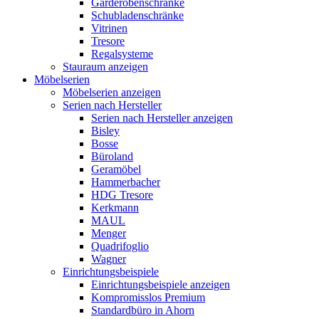
Garderobenschränke
Schubladenschränke
Vitrinen
Tresore
Regalsysteme
Stauraum anzeigen
Möbelserien
Möbelserien anzeigen
Serien nach Hersteller
Serien nach Hersteller anzeigen
Bisley
Bosse
Büroland
Geramöbel
Hammerbacher
HDG Tresore
Kerkmann
MAUL
Menger
Quadrifoglio
Wagner
Einrichtungsbeispiele
Einrichtungsbeispiele anzeigen
Kompromisslos Premium
Standardbüro in Ahorn