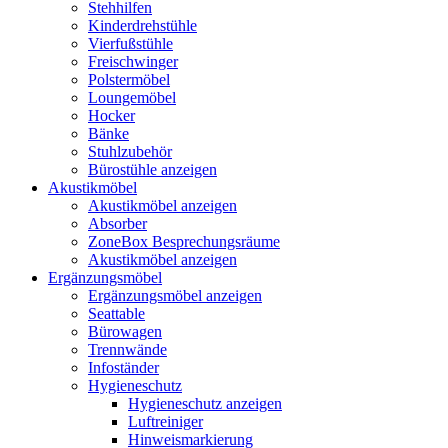
Stehhilfen
Kinderdrehstühle
Vierfußstühle
Freischwinger
Polstermöbel
Loungemöbel
Hocker
Bänke
Stuhlzubehör
Bürostühle anzeigen
Akustikmöbel
Akustikmöbel anzeigen
Absorber
ZoneBox Besprechungsräume
Akustikmöbel anzeigen
Ergänzungsmöbel
Ergänzungsmöbel anzeigen
Seattable
Bürowagen
Trennwände
Infoständer
Hygieneschutz
Hygieneschutz anzeigen
Luftreiniger
Hinweismarkierung