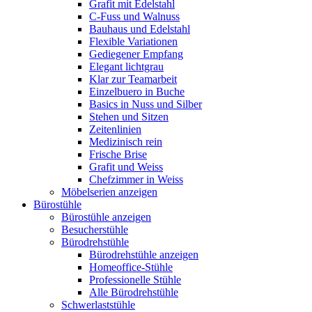
Grafit mit Edelstahl
C-Fuss und Walnuss
Bauhaus und Edelstahl
Flexible Variationen
Gediegener Empfang
Elegant lichtgrau
Klar zur Teamarbeit
Einzelbuero in Buche
Basics in Nuss und Silber
Stehen und Sitzen
Zeitenlinien
Medizinisch rein
Frische Brise
Grafit und Weiss
Chefzimmer in Weiss
Möbelserien anzeigen
Bürostühle
Bürostühle anzeigen
Besucherstühle
Bürodrehstühle
Bürodrehstühle anzeigen
Homeoffice-Stühle
Professionelle Stühle
Alle Bürodrehstühle
Schwerlaststühle