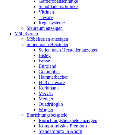
Garderobenschränke
Schubladenschränke
Vitrinen
Tresore
Regalsysteme
Stauraum anzeigen
Möbelserien
Möbelserien anzeigen
Serien nach Hersteller
Serien nach Hersteller anzeigen
Bisley
Bosse
Büroland
Geramöbel
Hammerbacher
HDG Tresore
Kerkmann
MAUL
Menger
Quadrifoglio
Wagner
Einrichtungsbeispiele
Einrichtungsbeispiele anzeigen
Kompromisslos Premium
Standardbüro in Ahorn