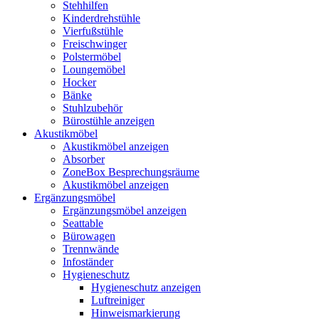
Stehhilfen
Kinderdrehstühle
Vierfußstühle
Freischwinger
Polstermöbel
Loungemöbel
Hocker
Bänke
Stuhlzubehör
Bürostühle anzeigen
Akustikmöbel
Akustikmöbel anzeigen
Absorber
ZoneBox Besprechungsräume
Akustikmöbel anzeigen
Ergänzungsmöbel
Ergänzungsmöbel anzeigen
Seattable
Bürowagen
Trennwände
Infoständer
Hygieneschutz
Hygieneschutz anzeigen
Luftreiniger
Hinweismarkierung