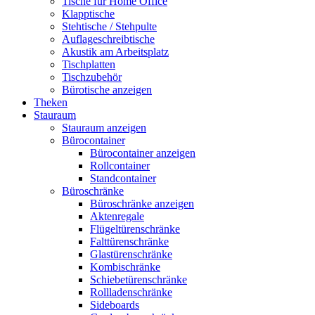
Tische für Home Office
Klapptische
Stehtische / Stehpulte
Auflageschreibtische
Akustik am Arbeitsplatz
Tischplatten
Tischzubehör
Bürotische anzeigen
Theken
Stauraum
Stauraum anzeigen
Bürocontainer
Bürocontainer anzeigen
Rollcontainer
Standcontainer
Büroschränke
Büroschränke anzeigen
Aktenregale
Flügeltürenschränke
Falttürenschränke
Glastürenschränke
Kombischränke
Schiebetürenschränke
Rollladenschränke
Sideboards