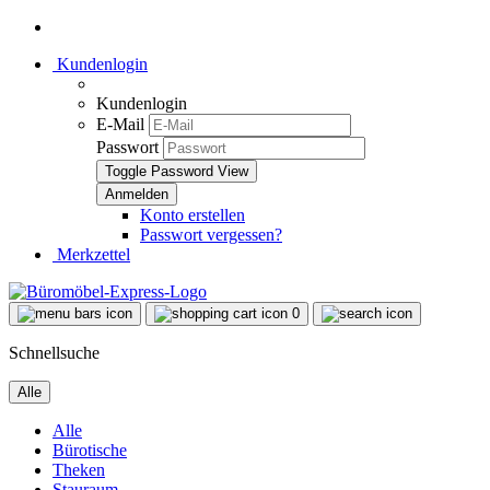
Kundenlogin
Kundenlogin
E-Mail
Passwort
Toggle Password View
Konto erstellen
Passwort vergessen?
Merkzettel
0
Schnellsuche
Alle
Alle
Bürotische
Theken
Stauraum