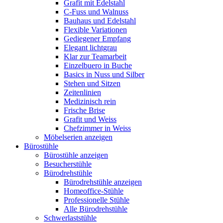
Grafit mit Edelstahl
C-Fuss und Walnuss
Bauhaus und Edelstahl
Flexible Variationen
Gediegener Empfang
Elegant lichtgrau
Klar zur Teamarbeit
Einzelbuero in Buche
Basics in Nuss und Silber
Stehen und Sitzen
Zeitenlinien
Medizinisch rein
Frische Brise
Grafit und Weiss
Chefzimmer in Weiss
Möbelserien anzeigen
Bürostühle
Bürostühle anzeigen
Besucherstühle
Bürodrehstühle
Bürodrehstühle anzeigen
Homeoffice-Stühle
Professionelle Stühle
Alle Bürodrehstühle
Schwerlaststühle