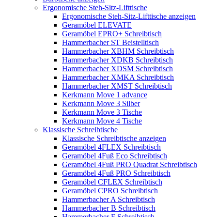
Ergonomische Steh-Sitz-Lifttische
Ergonomische Steh-Sitz-Lifttische anzeigen
Geramöbel ELEVATE
Geramöbel EPRO+ Schreibtisch
Hammerbacher ST Beistelltisch
Hammerbacher XBHM Schreibtisch
Hammerbacher XDKB Schreibtisch
Hammerbacher XDSM Schreibtisch
Hammerbacher XMKA Schreibtisch
Hammerbacher XMST Schreibtisch
Kerkmann Move 1 advance
Kerkmann Move 3 Silber
Kerkmann Move 3 Tische
Kerkmann Move 4 Tische
Klassische Schreibtische
Klassische Schreibtische anzeigen
Geramöbel 4FLEX Schreibtisch
Geramöbel 4Fuß Eco Schreibtisch
Geramöbel 4Fuß PRO Quadrat Schreibtisch
Geramöbel 4Fuß PRO Schreibtisch
Geramöbel CFLEX Schreibtisch
Geramöbel CPRO Schreibtisch
Hammerbacher A Schreibtisch
Hammerbacher B Schreibtisch
Hammerbacher F Schreibtisch