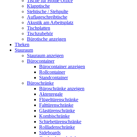
Tische für Home Office
Klapptische
Stehtische / Stehpulte
Auflageschreibtische
Akustik am Arbeitsplatz
Tischplatten
Tischzubehör
Bürotische anzeigen
Theken
Stauraum
Stauraum anzeigen
Bürocontainer
Bürocontainer anzeigen
Rollcontainer
Standcontainer
Büroschränke
Büroschränke anzeigen
Aktenregale
Flügeltürenschränke
Falttürenschränke
Glastürenschränke
Kombischränke
Schiebetürenschränke
Rollladenschränke
Sideboards