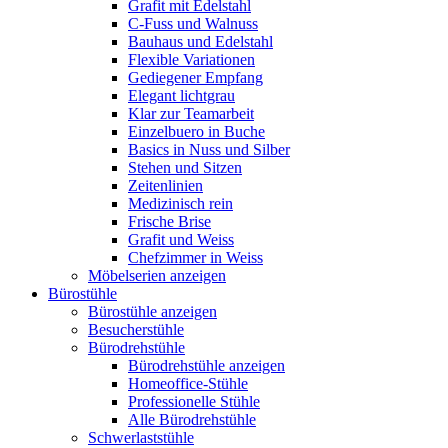
Grafit mit Edelstahl
C-Fuss und Walnuss
Bauhaus und Edelstahl
Flexible Variationen
Gediegener Empfang
Elegant lichtgrau
Klar zur Teamarbeit
Einzelbuero in Buche
Basics in Nuss und Silber
Stehen und Sitzen
Zeitenlinien
Medizinisch rein
Frische Brise
Grafit und Weiss
Chefzimmer in Weiss
Möbelserien anzeigen
Bürostühle
Bürostühle anzeigen
Besucherstühle
Bürodrehstühle
Bürodrehstühle anzeigen
Homeoffice-Stühle
Professionelle Stühle
Alle Bürodrehstühle
Schwerlaststühle