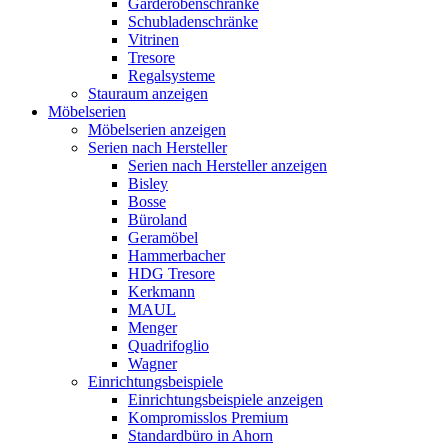
Garderobenschränke
Schubladenschränke
Vitrinen
Tresore
Regalsysteme
Stauraum anzeigen
Möbelserien
Möbelserien anzeigen
Serien nach Hersteller
Serien nach Hersteller anzeigen
Bisley
Bosse
Büroland
Geramöbel
Hammerbacher
HDG Tresore
Kerkmann
MAUL
Menger
Quadrifoglio
Wagner
Einrichtungsbeispiele
Einrichtungsbeispiele anzeigen
Kompromisslos Premium
Standardbüro in Ahorn