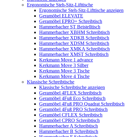
Ergonomische Steh-Sitz-Lifttische
Ergonomische Steh-Sitz-Lifttische anzeigen
Geramöbel ELEVATE
Geramöbel EPRO+ Schreibtisch
Hammerbacher ST Beistelltisch
Hammerbacher XBHM Schreibtisch
Hammerbacher XDKB Schreibtisch
Hammerbacher XDSM Schreibtisch
Hammerbacher XMKA Schreibtisch
Hammerbacher XMST Schreibtisch
Kerkmann Move 1 advance
Kerkmann Move 3 Silber
Kerkmann Move 3 Tische
Kerkmann Move 4 Tische
Klassische Schreibtische
Klassische Schreibtische anzeigen
Geramöbel 4FLEX Schreibtisch
Geramöbel 4Fuß Eco Schreibtisch
Geramöbel 4Fuß PRO Quadrat Schreibtisch
Geramöbel 4Fuß PRO Schreibtisch
Geramöbel CFLEX Schreibtisch
Geramöbel CPRO Schreibtisch
Hammerbacher A Schreibtisch
Hammerbacher B Schreibtisch
Hammerbacher F Schreibtisch