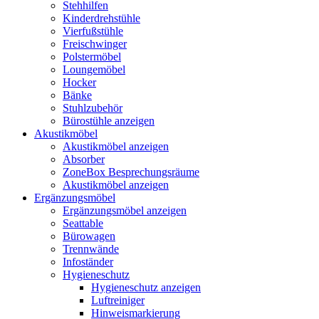
Stehhilfen
Kinderdrehstühle
Vierfußstühle
Freischwinger
Polstermöbel
Loungemöbel
Hocker
Bänke
Stuhlzubehör
Bürostühle anzeigen
Akustikmöbel
Akustikmöbel anzeigen
Absorber
ZoneBox Besprechungsräume
Akustikmöbel anzeigen
Ergänzungsmöbel
Ergänzungsmöbel anzeigen
Seattable
Bürowagen
Trennwände
Infoständer
Hygieneschutz
Hygieneschutz anzeigen
Luftreiniger
Hinweismarkierung