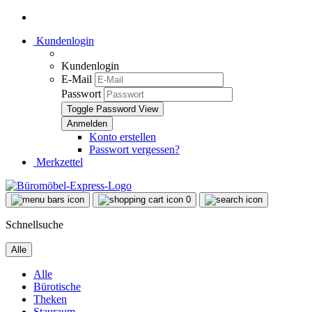
Kundenlogin
Kundenlogin
E-Mail
Passwort
Toggle Password View
Konto erstellen
Passwort vergessen?
Merkzettel
0
Schnellsuche
Alle
Alle
Bürotische
Theken
Stauraum