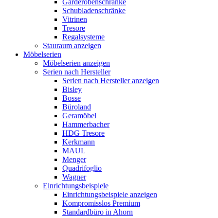
Garderobenschränke
Schubladenschränke
Vitrinen
Tresore
Regalsysteme
Stauraum anzeigen
Möbelserien
Möbelserien anzeigen
Serien nach Hersteller
Serien nach Hersteller anzeigen
Bisley
Bosse
Büroland
Geramöbel
Hammerbacher
HDG Tresore
Kerkmann
MAUL
Menger
Quadrifoglio
Wagner
Einrichtungsbeispiele
Einrichtungsbeispiele anzeigen
Kompromisslos Premium
Standardbüro in Ahorn