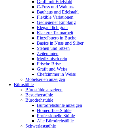
Grafit mit Edelstahl
C-Fuss und Walnuss
Bauhaus und Edelstahl
Flexible Variationen
Gediegener Empfang
Elegant lichtgrau
Klar zur Teamarbeit
Einzelbuero in Buche
Basics in Nuss und Silber
Stehen und Sitzen
Zeitenlinien
Medizinisch rein
Frische Brise
Grafit und Weiss
Chefzimmer in Weiss
Möbelserien anzeigen
Bürostühle
Bürostühle anzeigen
Besucherstühle
Bürodrehstühle
Bürodrehstühle anzeigen
Homeoffice-Stühle
Professionelle Stühle
Alle Bürodrehstühle
Schwerlaststühle