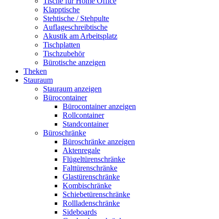
Tische für Home Office
Klapptische
Stehtische / Stehpulte
Auflageschreibtische
Akustik am Arbeitsplatz
Tischplatten
Tischzubehör
Bürotische anzeigen
Theken
Stauraum
Stauraum anzeigen
Bürocontainer
Bürocontainer anzeigen
Rollcontainer
Standcontainer
Büroschränke
Büroschränke anzeigen
Aktenregale
Flügeltürenschränke
Falttürenschränke
Glastürenschränke
Kombischränke
Schiebetürenschränke
Rollladenschränke
Sideboards