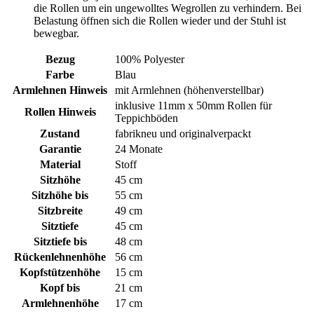
die Rollen um ein ungewolltes Wegrollen zu verhindern. Bei
Belastung öffnen sich die Rollen wieder und der Stuhl ist
bewegbar.
Bezug
100% Polyester
Farbe
Blau
Armlehnen Hinweis
mit Armlehnen (höhenverstellbar)
inklusive 11mm x 50mm Rollen für
Rollen Hinweis
Teppichböden
Zustand
fabrikneu und originalverpackt
Garantie
24 Monate
Material
Stoff
Sitzhöhe
45 cm
Sitzhöhe bis
55 cm
Sitzbreite
49 cm
Sitztiefe
45 cm
Sitztiefe bis
48 cm
Rückenlehnenhöhe
56 cm
Kopfstützenhöhe
15 cm
Kopf bis
21 cm
Armlehnenhöhe
17 cm