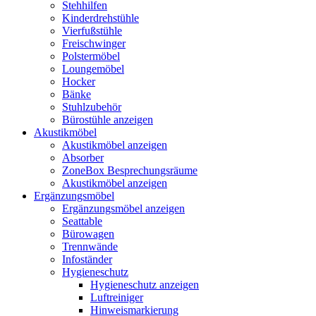
Stehhilfen
Kinderdrehstühle
Vierfußstühle
Freischwinger
Polstermöbel
Loungemöbel
Hocker
Bänke
Stuhlzubehör
Bürostühle anzeigen
Akustikmöbel
Akustikmöbel anzeigen
Absorber
ZoneBox Besprechungsräume
Akustikmöbel anzeigen
Ergänzungsmöbel
Ergänzungsmöbel anzeigen
Seattable
Bürowagen
Trennwände
Infoständer
Hygieneschutz
Hygieneschutz anzeigen
Luftreiniger
Hinweismarkierung