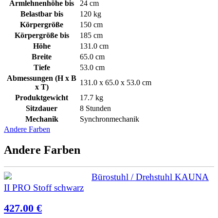
Armlehnenhöhe bis
24 cm
Belastbar bis
120 kg
Körpergröße
150 cm
Körpergröße bis
185 cm
Höhe
131.0 cm
Breite
65.0 cm
Tiefe
53.0 cm
Abmessungen (H x B
131.0 x 65.0 x 53.0 cm
x T)
Produktgewicht
17.7 kg
Sitzdauer
8 Stunden
Mechanik
Synchronmechanik
Andere Farben
Andere Farben
Bürostuhl / Drehstuhl KAUNA
II PRO Stoff schwarz
427.00 €