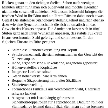
Rücken genau an den richtigen Stellen. Schon nach wenigen
Minuten sitzen fühlt man sich pudelwohl und möchte eigentlich
nicht mehr so schnell aufstehen. Mit diesem Bürostuhl bringen Sie
frischen Wind in Ihr Büro und tun Ihrem Rücken dabei noch etwas
Gutes! Die stufenlose Sitzhöhenverstellung gehört natürlich ebenso
dazu wie eine Synchronmechanik die sich automatisch an das
Gewicht des Nutzers anpasst. Die Armlehnen lassen sich in fünf
Stufen ganz nach Ihren Wünschen anpassen, das stabile Fußkreuz
ist aus verchromten Stahl gefertigt und somit bestens für den
täglichen Einsatz im Büro geeignet.
Stufenlose Sitzhöhenverstellung mit Toplift
Synchronmechanik die sich automatisch an das Gewicht des
Nutzers anpasst
Hohe, ergonomische Rückenlehne, angenehm gepolstert
Höhenverstellbare Kopfstütze
Integrierte Lordosenstütze
5-fach höhenverstellbare Armlehnen
Bequeme Sitzpolsterung mit breiter Sitzfläche
Sitztiefenverstellung
Formschönes Fußkreuz aus verchromtem Stahl, Unterseite
schwarz lackiert
Ausgestattet mit lastabhängig gebremsten
Sicherheitsdoppelrollen für Teppichböden. Dadurch rollt der
Stuhl solange jemand darauf sitzt. Steht man auf, so bremsen