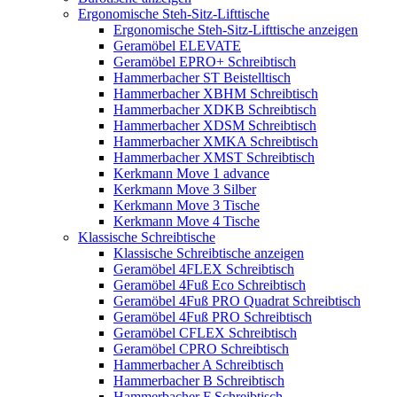
Ergonomische Steh-Sitz-Lifttische
Ergonomische Steh-Sitz-Lifttische anzeigen
Geramöbel ELEVATE
Geramöbel EPRO+ Schreibtisch
Hammerbacher ST Beistelltisch
Hammerbacher XBHM Schreibtisch
Hammerbacher XDKB Schreibtisch
Hammerbacher XDSM Schreibtisch
Hammerbacher XMKA Schreibtisch
Hammerbacher XMST Schreibtisch
Kerkmann Move 1 advance
Kerkmann Move 3 Silber
Kerkmann Move 3 Tische
Kerkmann Move 4 Tische
Klassische Schreibtische
Klassische Schreibtische anzeigen
Geramöbel 4FLEX Schreibtisch
Geramöbel 4Fuß Eco Schreibtisch
Geramöbel 4Fuß PRO Quadrat Schreibtisch
Geramöbel 4Fuß PRO Schreibtisch
Geramöbel CFLEX Schreibtisch
Geramöbel CPRO Schreibtisch
Hammerbacher A Schreibtisch
Hammerbacher B Schreibtisch
Hammerbacher F Schreibtisch