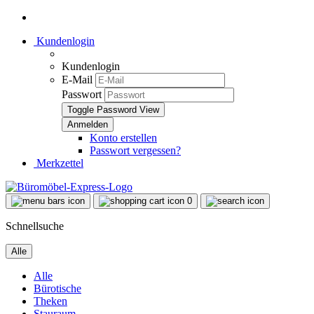
Kundenlogin
Kundenlogin
E-Mail
Passwort
Toggle Password View
Konto erstellen
Passwort vergessen?
Merkzettel
0
Schnellsuche
Alle
Alle
Bürotische
Theken
Stauraum