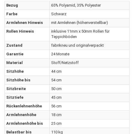
Bezug
65% Polyamid, 35% Polyester
Farbe
Schwarz
Armlehnen Hinweis
mit Armlehnen (höhenverstellbar)
Rollen Hinweis
inklusive 11mm x 50mm Rollen für
Teppichböden
Zustand
fabrikneu und originalverpackt
Garantie
24 Monate
Material
Stoff/Netzstoff
Sitzhöhe
44 cm
Sitzhöhe bis
54 cm
Sitzbreite
50 cm
Sitztiefe
45 cm
Rückenlehnenhöhe
56 cm
Armlehnenhöhe
18 cm
Armlehnenhöhe bis
25 cm
Belastbar bis
110 kg