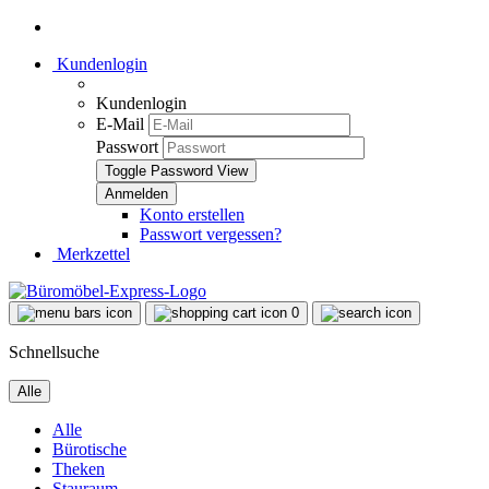
Kundenlogin
Kundenlogin
E-Mail
Passwort
Toggle Password View
Konto erstellen
Passwort vergessen?
Merkzettel
0
Schnellsuche
Alle
Alle
Bürotische
Theken
Stauraum