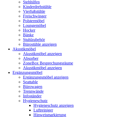
Stehhilfen
Kinderdrehstühle
Vierfußstühle
Freischwinger
Polstermöbel
Loungemöbel
Hocker
Bänke
Stuhlzubehör
Bürostühle anzeigen
Akustikmöbel
Akustikmöbel anzeigen
Absorber
ZoneBox Besprechungsräume
Akustikmöbel anzeigen
Ergänzungsmöbel
Ergänzungsmöbel anzeigen
Seattable
Bürowagen
Trennwände
Infoständer
Hygieneschutz
Hygieneschutz anzeigen
Luftreiniger
Hinweismarkierung