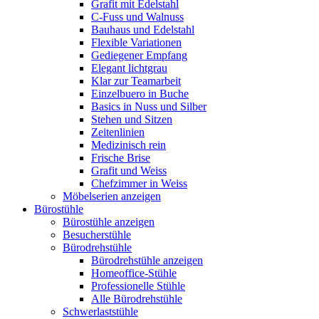
Grafit mit Edelstahl
C-Fuss und Walnuss
Bauhaus und Edelstahl
Flexible Variationen
Gediegener Empfang
Elegant lichtgrau
Klar zur Teamarbeit
Einzelbuero in Buche
Basics in Nuss und Silber
Stehen und Sitzen
Zeitenlinien
Medizinisch rein
Frische Brise
Grafit und Weiss
Chefzimmer in Weiss
Möbelserien anzeigen
Bürostühle
Bürostühle anzeigen
Besucherstühle
Bürodrehstühle
Bürodrehstühle anzeigen
Homeoffice-Stühle
Professionelle Stühle
Alle Bürodrehstühle
Schwerlaststühle