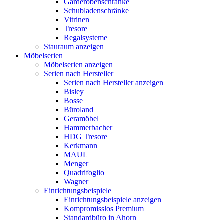
Garderobenschränke
Schubladenschränke
Vitrinen
Tresore
Regalsysteme
Stauraum anzeigen
Möbelserien
Möbelserien anzeigen
Serien nach Hersteller
Serien nach Hersteller anzeigen
Bisley
Bosse
Büroland
Geramöbel
Hammerbacher
HDG Tresore
Kerkmann
MAUL
Menger
Quadrifoglio
Wagner
Einrichtungsbeispiele
Einrichtungsbeispiele anzeigen
Kompromisslos Premium
Standardbüro in Ahorn