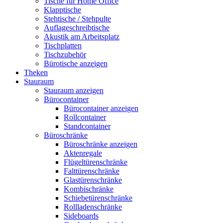
Tische für Home Office
Klapptische
Stehtische / Stehpulte
Auflageschreibtische
Akustik am Arbeitsplatz
Tischplatten
Tischzubehör
Bürotische anzeigen
Theken
Stauraum
Stauraum anzeigen
Bürocontainer
Bürocontainer anzeigen
Rollcontainer
Standcontainer
Büroschränke
Büroschränke anzeigen
Aktenregale
Flügeltürenschränke
Falttürenschränke
Glastürenschränke
Kombischränke
Schiebetürenschränke
Rollladenschränke
Sideboards