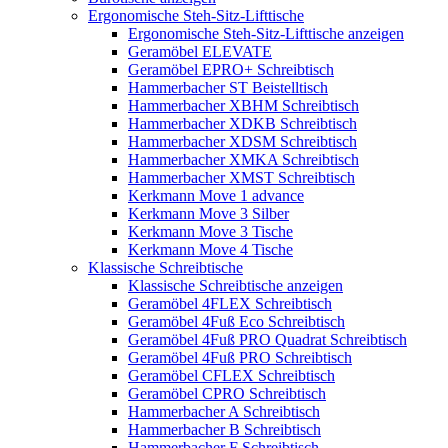
Ergonomische Steh-Sitz-Lifttische
Ergonomische Steh-Sitz-Lifttische anzeigen
Geramöbel ELEVATE
Geramöbel EPRO+ Schreibtisch
Hammerbacher ST Beistelltisch
Hammerbacher XBHM Schreibtisch
Hammerbacher XDKB Schreibtisch
Hammerbacher XDSM Schreibtisch
Hammerbacher XMKA Schreibtisch
Hammerbacher XMST Schreibtisch
Kerkmann Move 1 advance
Kerkmann Move 3 Silber
Kerkmann Move 3 Tische
Kerkmann Move 4 Tische
Klassische Schreibtische
Klassische Schreibtische anzeigen
Geramöbel 4FLEX Schreibtisch
Geramöbel 4Fuß Eco Schreibtisch
Geramöbel 4Fuß PRO Quadrat Schreibtisch
Geramöbel 4Fuß PRO Schreibtisch
Geramöbel CFLEX Schreibtisch
Geramöbel CPRO Schreibtisch
Hammerbacher A Schreibtisch
Hammerbacher B Schreibtisch
Hammerbacher F Schreibtisch