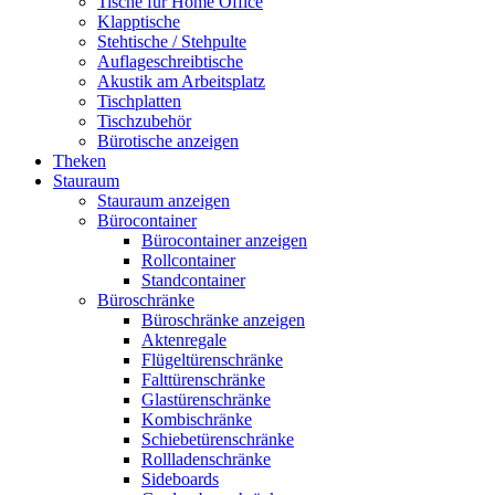
Tische für Home Office
Klapptische
Stehtische / Stehpulte
Auflageschreibtische
Akustik am Arbeitsplatz
Tischplatten
Tischzubehör
Bürotische anzeigen
Theken
Stauraum
Stauraum anzeigen
Bürocontainer
Bürocontainer anzeigen
Rollcontainer
Standcontainer
Büroschränke
Büroschränke anzeigen
Aktenregale
Flügeltürenschränke
Falttürenschränke
Glastürenschränke
Kombischränke
Schiebetürenschränke
Rollladenschränke
Sideboards