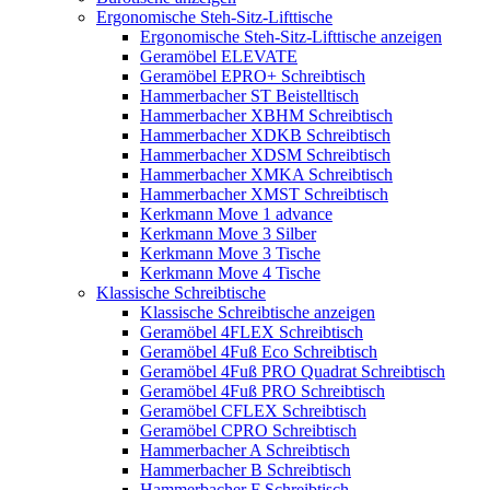
Ergonomische Steh-Sitz-Lifttische
Ergonomische Steh-Sitz-Lifttische anzeigen
Geramöbel ELEVATE
Geramöbel EPRO+ Schreibtisch
Hammerbacher ST Beistelltisch
Hammerbacher XBHM Schreibtisch
Hammerbacher XDKB Schreibtisch
Hammerbacher XDSM Schreibtisch
Hammerbacher XMKA Schreibtisch
Hammerbacher XMST Schreibtisch
Kerkmann Move 1 advance
Kerkmann Move 3 Silber
Kerkmann Move 3 Tische
Kerkmann Move 4 Tische
Klassische Schreibtische
Klassische Schreibtische anzeigen
Geramöbel 4FLEX Schreibtisch
Geramöbel 4Fuß Eco Schreibtisch
Geramöbel 4Fuß PRO Quadrat Schreibtisch
Geramöbel 4Fuß PRO Schreibtisch
Geramöbel CFLEX Schreibtisch
Geramöbel CPRO Schreibtisch
Hammerbacher A Schreibtisch
Hammerbacher B Schreibtisch
Hammerbacher F Schreibtisch