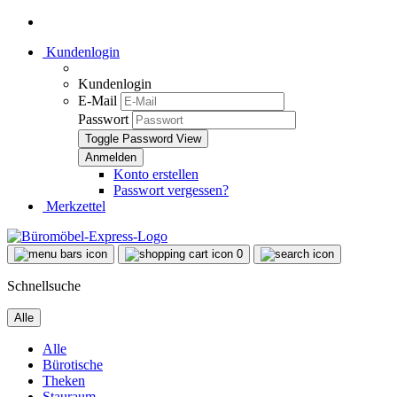
Kundenlogin
Kundenlogin
E-Mail
Passwort
Toggle Password View
Konto erstellen
Passwort vergessen?
Merkzettel
0
Schnellsuche
Alle
Alle
Bürotische
Theken
Stauraum