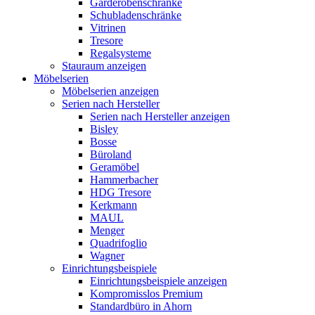
Garderobenschränke
Schubladenschränke
Vitrinen
Tresore
Regalsysteme
Stauraum anzeigen
Möbelserien
Möbelserien anzeigen
Serien nach Hersteller
Serien nach Hersteller anzeigen
Bisley
Bosse
Büroland
Geramöbel
Hammerbacher
HDG Tresore
Kerkmann
MAUL
Menger
Quadrifoglio
Wagner
Einrichtungsbeispiele
Einrichtungsbeispiele anzeigen
Kompromisslos Premium
Standardbüro in Ahorn