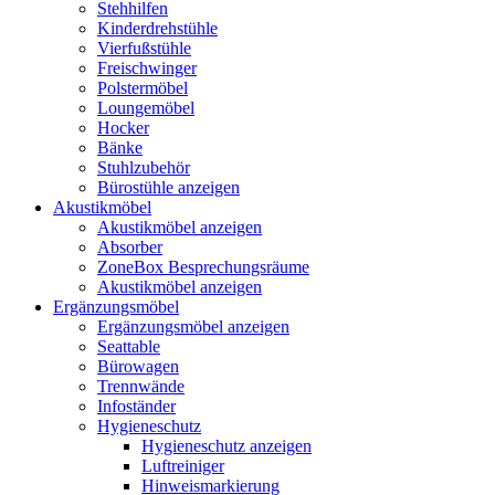
Stehhilfen
Kinderdrehstühle
Vierfußstühle
Freischwinger
Polstermöbel
Loungemöbel
Hocker
Bänke
Stuhlzubehör
Bürostühle anzeigen
Akustikmöbel
Akustikmöbel anzeigen
Absorber
ZoneBox Besprechungsräume
Akustikmöbel anzeigen
Ergänzungsmöbel
Ergänzungsmöbel anzeigen
Seattable
Bürowagen
Trennwände
Infoständer
Hygieneschutz
Hygieneschutz anzeigen
Luftreiniger
Hinweismarkierung