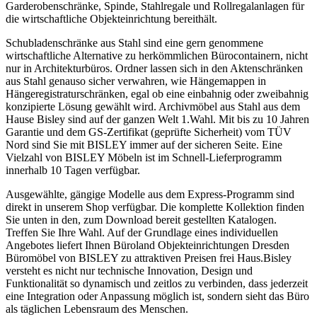
Garderobenschränke, Spinde, Stahlregale und Rollregalanlagen für
die wirtschaftliche Objekteinrichtung bereithält.
Schubladenschränke aus Stahl sind eine gern genommene
wirtschaftliche Alternative zu herkömmlichen Bürocontainern, nicht
nur in Architekturbüros. Ordner lassen sich in den Aktenschränken
aus Stahl genauso sicher verwahren, wie Hängemappen in
Hängeregistraturschränken, egal ob eine einbahnig oder zweibahnig
konzipierte Lösung gewählt wird. Archivmöbel aus Stahl aus dem
Hause Bisley sind auf der ganzen Welt 1.Wahl. Mit bis zu 10 Jahren
Garantie und dem GS-Zertifikat (geprüfte Sicherheit) vom TÜV
Nord sind Sie mit BISLEY immer auf der sicheren Seite. Eine
Vielzahl von BISLEY Möbeln ist im Schnell-Lieferprogramm
innerhalb 10 Tagen verfügbar.
Ausgewählte, gängige Modelle aus dem Express-Programm sind
direkt in unserem Shop verfügbar. Die komplette Kollektion finden
Sie unten in den, zum Download bereit gestellten Katalogen.
Treffen Sie Ihre Wahl. Auf der Grundlage eines individuellen
Angebotes liefert Ihnen Büroland Objekteinrichtungen Dresden
Büromöbel von BISLEY zu attraktiven Preisen frei Haus.Bisley
versteht es nicht nur technische Innovation, Design und
Funktionalität so dynamisch und zeitlos zu verbinden, dass jederzeit
eine Integration oder Anpassung möglich ist, sondern sieht das Büro
als täglichen Lebensraum des Menschen.