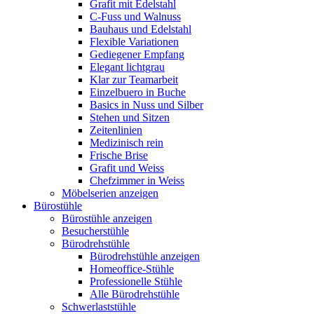
Grafit mit Edelstahl
C-Fuss und Walnuss
Bauhaus und Edelstahl
Flexible Variationen
Gediegener Empfang
Elegant lichtgrau
Klar zur Teamarbeit
Einzelbuero in Buche
Basics in Nuss und Silber
Stehen und Sitzen
Zeitenlinien
Medizinisch rein
Frische Brise
Grafit und Weiss
Chefzimmer in Weiss
Möbelserien anzeigen
Bürostühle
Bürostühle anzeigen
Besucherstühle
Bürodrehstühle
Bürodrehstühle anzeigen
Homeoffice-Stühle
Professionelle Stühle
Alle Bürodrehstühle
Schwerlaststühle