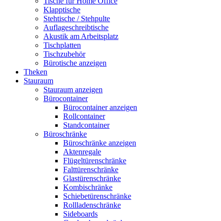
Tische für Home Office
Klapptische
Stehtische / Stehpulte
Auflageschreibtische
Akustik am Arbeitsplatz
Tischplatten
Tischzubehör
Bürotische anzeigen
Theken
Stauraum
Stauraum anzeigen
Bürocontainer
Bürocontainer anzeigen
Rollcontainer
Standcontainer
Büroschränke
Büroschränke anzeigen
Aktenregale
Flügeltürenschränke
Falttürenschränke
Glastürenschränke
Kombischränke
Schiebetürenschränke
Rollladenschränke
Sideboards