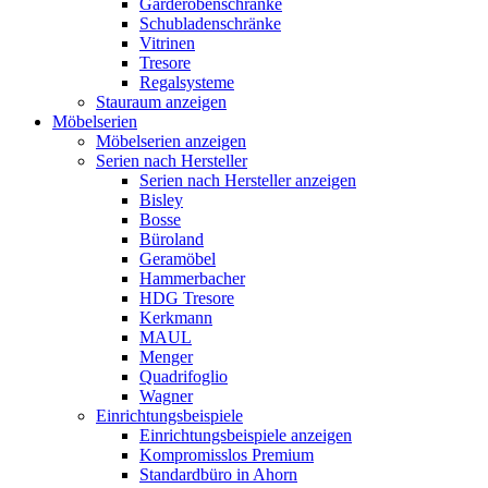
Garderobenschränke
Schubladenschränke
Vitrinen
Tresore
Regalsysteme
Stauraum anzeigen
Möbelserien
Möbelserien anzeigen
Serien nach Hersteller
Serien nach Hersteller anzeigen
Bisley
Bosse
Büroland
Geramöbel
Hammerbacher
HDG Tresore
Kerkmann
MAUL
Menger
Quadrifoglio
Wagner
Einrichtungsbeispiele
Einrichtungsbeispiele anzeigen
Kompromisslos Premium
Standardbüro in Ahorn