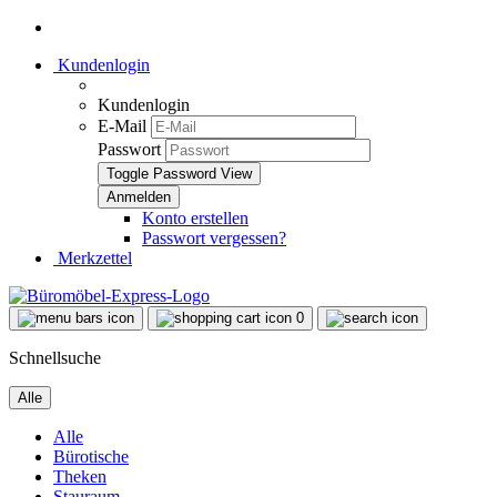
Kundenlogin
Kundenlogin
E-Mail
Passwort
Toggle Password View
Konto erstellen
Passwort vergessen?
Merkzettel
0
Schnellsuche
Alle
Alle
Bürotische
Theken
Stauraum