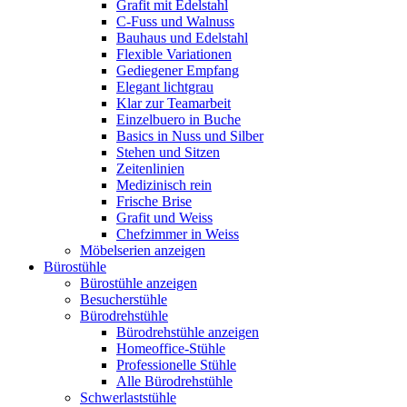
Grafit mit Edelstahl
C-Fuss und Walnuss
Bauhaus und Edelstahl
Flexible Variationen
Gediegener Empfang
Elegant lichtgrau
Klar zur Teamarbeit
Einzelbuero in Buche
Basics in Nuss und Silber
Stehen und Sitzen
Zeitenlinien
Medizinisch rein
Frische Brise
Grafit und Weiss
Chefzimmer in Weiss
Möbelserien anzeigen
Bürostühle
Bürostühle anzeigen
Besucherstühle
Bürodrehstühle
Bürodrehstühle anzeigen
Homeoffice-Stühle
Professionelle Stühle
Alle Bürodrehstühle
Schwerlaststühle