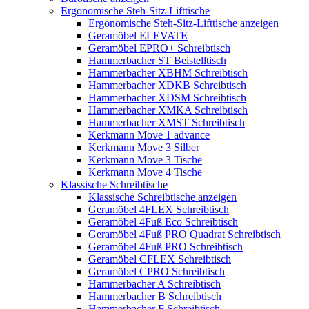
Ergonomische Steh-Sitz-Lifttische
Ergonomische Steh-Sitz-Lifttische anzeigen
Geramöbel ELEVATE
Geramöbel EPRO+ Schreibtisch
Hammerbacher ST Beistelltisch
Hammerbacher XBHM Schreibtisch
Hammerbacher XDKB Schreibtisch
Hammerbacher XDSM Schreibtisch
Hammerbacher XMKA Schreibtisch
Hammerbacher XMST Schreibtisch
Kerkmann Move 1 advance
Kerkmann Move 3 Silber
Kerkmann Move 3 Tische
Kerkmann Move 4 Tische
Klassische Schreibtische
Klassische Schreibtische anzeigen
Geramöbel 4FLEX Schreibtisch
Geramöbel 4Fuß Eco Schreibtisch
Geramöbel 4Fuß PRO Quadrat Schreibtisch
Geramöbel 4Fuß PRO Schreibtisch
Geramöbel CFLEX Schreibtisch
Geramöbel CPRO Schreibtisch
Hammerbacher A Schreibtisch
Hammerbacher B Schreibtisch
Hammerbacher F Schreibtisch