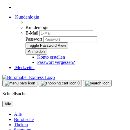
Kundenlogin
Kundenlogin
E-Mail
Passwort
Toggle Password View
Konto erstellen
Passwort vergessen?
Merkzettel
0
Schnellsuche
Alle
Alle
Bürotische
Theken
Stauraum