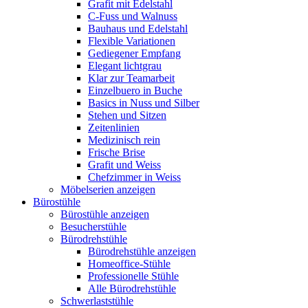
Grafit mit Edelstahl
C-Fuss und Walnuss
Bauhaus und Edelstahl
Flexible Variationen
Gediegener Empfang
Elegant lichtgrau
Klar zur Teamarbeit
Einzelbuero in Buche
Basics in Nuss und Silber
Stehen und Sitzen
Zeitenlinien
Medizinisch rein
Frische Brise
Grafit und Weiss
Chefzimmer in Weiss
Möbelserien anzeigen
Bürostühle
Bürostühle anzeigen
Besucherstühle
Bürodrehstühle
Bürodrehstühle anzeigen
Homeoffice-Stühle
Professionelle Stühle
Alle Bürodrehstühle
Schwerlaststühle