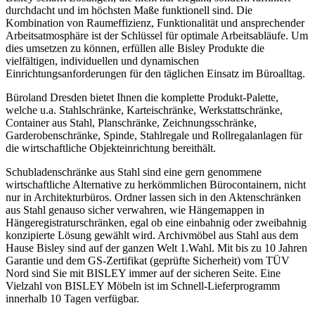
durchdacht und im höchsten Maße funktionell sind. Die
Kombination von Raumeffizienz, Funktionalität und ansprechender
Arbeitsatmosphäre ist der Schlüssel für optimale Arbeitsabläufe. Um
dies umsetzen zu können, erfüllen alle Bisley Produkte die
vielfältigen, individuellen und dynamischen
Einrichtungsanforderungen für den täglichen Einsatz im Büroalltag.
Büroland Dresden bietet Ihnen die komplette Produkt-Palette,
welche u.a. Stahlschränke, Karteischränke, Werkstattschränke,
Container aus Stahl, Planschränke, Zeichnungsschränke,
Garderobenschränke, Spinde, Stahlregale und Rollregalanlagen für
die wirtschaftliche Objekteinrichtung bereithält.
Schubladenschränke aus Stahl sind eine gern genommene
wirtschaftliche Alternative zu herkömmlichen Bürocontainern, nicht
nur in Architekturbüros. Ordner lassen sich in den Aktenschränken
aus Stahl genauso sicher verwahren, wie Hängemappen in
Hängeregistraturschränken, egal ob eine einbahnig oder zweibahnig
konzipierte Lösung gewählt wird. Archivmöbel aus Stahl aus dem
Hause Bisley sind auf der ganzen Welt 1.Wahl. Mit bis zu 10 Jahren
Garantie und dem GS-Zertifikat (geprüfte Sicherheit) vom TÜV
Nord sind Sie mit BISLEY immer auf der sicheren Seite. Eine
Vielzahl von BISLEY Möbeln ist im Schnell-Lieferprogramm
innerhalb 10 Tagen verfügbar.