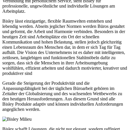
Verbindung mit persönlichem Service, steht Bisley für
professionelle, ungewöhnliche und individuelle Lösungen am
Arbeitsplatz.
Bisley lässt einzigartige, flexible Raumwelten entstehen und
lebendig werden. Abseits jeglicher Normen werden Büros gestaltet
und geformt, die Arbeit und Harmonie verbinden. Besonders in der
heutigen Zeit sind Arbeitsplätze ein Ort der schnellen
Kommunikation und hohen Belastung, stellen jedoch gleichzeitig
einen Lebensraum des Menschen dar, in dem er sich Tag für Tag
aufhält. Die Vision des Unternehmens ist es daher mit intelligenten,
zeitlosen, langlebigen und funktionellen Stahlmöbeln dafür zu
sorgen, dass sich die Menschen in ihrer Arbeitsumgebung
wohlfühlen, effizient arbeiten und dadurch motivierter, kreativer und
produktiver sind
Gerade die Steigerung der Produktivität und die
Anpassungsfähigkeit bei der täglichen Büroarbeit gehören im
Zeitalter der Globalisierung und des wachsenden Wettbewerbs zu
den heutigen Herausforderungen. Aus diesem Grund sind alle
Bisley Produkte adaptiv und können individuellen Anforderungen
angeglichen werden.
Bisley schafft Lösungen, die nicht nur elegant, sondern raffiniert