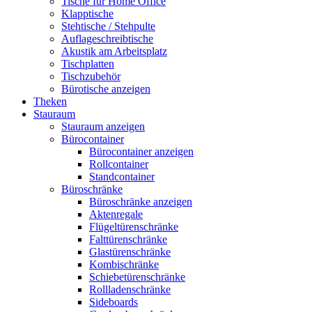
Tische für Home Office
Klapptische
Stehtische / Stehpulte
Auflageschreibtische
Akustik am Arbeitsplatz
Tischplatten
Tischzubehör
Bürotische anzeigen
Theken
Stauraum
Stauraum anzeigen
Bürocontainer
Bürocontainer anzeigen
Rollcontainer
Standcontainer
Büroschränke
Büroschränke anzeigen
Aktenregale
Flügeltürenschränke
Falttürenschränke
Glastürenschränke
Kombischränke
Schiebetürenschränke
Rollladenschränke
Sideboards