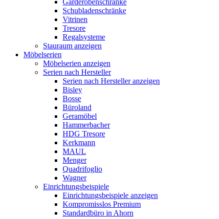
Garderobenschränke
Schubladenschränke
Vitrinen
Tresore
Regalsysteme
Stauraum anzeigen
Möbelserien
Möbelserien anzeigen
Serien nach Hersteller
Serien nach Hersteller anzeigen
Bisley
Bosse
Büroland
Geramöbel
Hammerbacher
HDG Tresore
Kerkmann
MAUL
Menger
Quadrifoglio
Wagner
Einrichtungsbeispiele
Einrichtungsbeispiele anzeigen
Kompromisslos Premium
Standardbüro in Ahorn