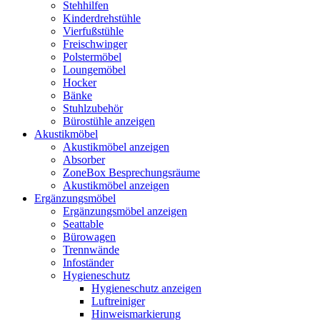
Stehhilfen
Kinderdrehstühle
Vierfußstühle
Freischwinger
Polstermöbel
Loungemöbel
Hocker
Bänke
Stuhlzubehör
Bürostühle anzeigen
Akustikmöbel
Akustikmöbel anzeigen
Absorber
ZoneBox Besprechungsräume
Akustikmöbel anzeigen
Ergänzungsmöbel
Ergänzungsmöbel anzeigen
Seattable
Bürowagen
Trennwände
Infoständer
Hygieneschutz
Hygieneschutz anzeigen
Luftreiniger
Hinweismarkierung