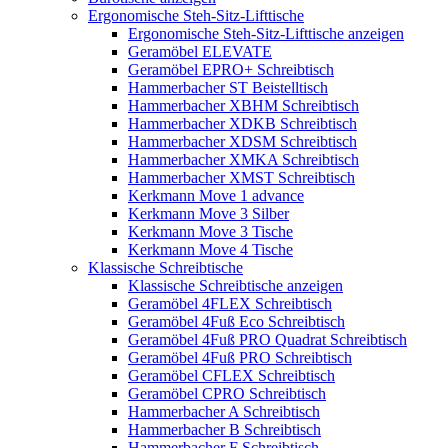
Ergonomische Steh-Sitz-Lifttische
Ergonomische Steh-Sitz-Lifttische anzeigen
Geramöbel ELEVATE
Geramöbel EPRO+ Schreibtisch
Hammerbacher ST Beistelltisch
Hammerbacher XBHM Schreibtisch
Hammerbacher XDKB Schreibtisch
Hammerbacher XDSM Schreibtisch
Hammerbacher XMKA Schreibtisch
Hammerbacher XMST Schreibtisch
Kerkmann Move 1 advance
Kerkmann Move 3 Silber
Kerkmann Move 3 Tische
Kerkmann Move 4 Tische
Klassische Schreibtische
Klassische Schreibtische anzeigen
Geramöbel 4FLEX Schreibtisch
Geramöbel 4Fuß Eco Schreibtisch
Geramöbel 4Fuß PRO Quadrat Schreibtisch
Geramöbel 4Fuß PRO Schreibtisch
Geramöbel CFLEX Schreibtisch
Geramöbel CPRO Schreibtisch
Hammerbacher A Schreibtisch
Hammerbacher B Schreibtisch
Hammerbacher F Schreibtisch