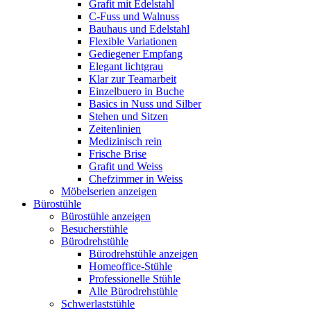
Grafit mit Edelstahl
C-Fuss und Walnuss
Bauhaus und Edelstahl
Flexible Variationen
Gediegener Empfang
Elegant lichtgrau
Klar zur Teamarbeit
Einzelbuero in Buche
Basics in Nuss und Silber
Stehen und Sitzen
Zeitenlinien
Medizinisch rein
Frische Brise
Grafit und Weiss
Chefzimmer in Weiss
Möbelserien anzeigen
Bürostühle
Bürostühle anzeigen
Besucherstühle
Bürodrehstühle
Bürodrehstühle anzeigen
Homeoffice-Stühle
Professionelle Stühle
Alle Bürodrehstühle
Schwerlaststühle