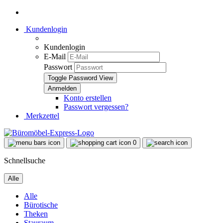
Kundenlogin
Kundenlogin
E-Mail
Passwort
Toggle Password View
Konto erstellen
Passwort vergessen?
Merkzettel
0
Schnellsuche
Alle
Alle
Bürotische
Theken
Stauraum