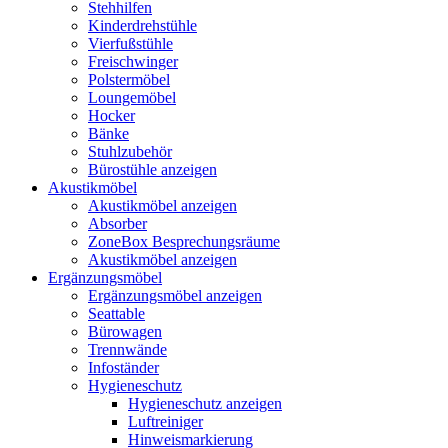
Stehhilfen
Kinderdrehstühle
Vierfußstühle
Freischwinger
Polstermöbel
Loungemöbel
Hocker
Bänke
Stuhlzubehör
Bürostühle anzeigen
Akustikmöbel
Akustikmöbel anzeigen
Absorber
ZoneBox Besprechungsräume
Akustikmöbel anzeigen
Ergänzungsmöbel
Ergänzungsmöbel anzeigen
Seattable
Bürowagen
Trennwände
Infoständer
Hygieneschutz
Hygieneschutz anzeigen
Luftreiniger
Hinweismarkierung