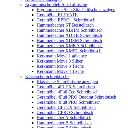
Ergonomische Steh-Sitz-Lifttische
Ergonomische Steh-Sitz-Lifttische anzeigen
Geramöbel ELEVATE
Geramöbel EPRO+ Schreibtisch
Hammerbacher ST Beistelltisch
Hammerbacher XBHM Schreibtisch
Hammerbacher XDKB Schreibtisch
Hammerbacher XDSM Schreibtisch
Hammerbacher XMKA Schreibtisch
Hammerbacher XMST Schreibtisch
Kerkmann Move 1 advance
Kerkmann Move 3 Silber
Kerkmann Move 3 Tische
Kerkmann Move 4 Tische
Klassische Schreibtische
Klassische Schreibtische anzeigen
Geramöbel 4FLEX Schreibtisch
Geramöbel 4Fuß Eco Schreibtisch
Geramöbel 4Fuß PRO Quadrat Schreibtisch
Geramöbel 4Fuß PRO Schreibtisch
Geramöbel CFLEX Schreibtisch
Geramöbel CPRO Schreibtisch
Hammerbacher A Schreibtisch
Hammerbacher B Schreibtisch
Hammerbacher F Schreibtisch