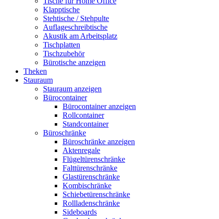
Tische für Home Office
Klapptische
Stehtische / Stehpulte
Auflageschreibtische
Akustik am Arbeitsplatz
Tischplatten
Tischzubehör
Bürotische anzeigen
Theken
Stauraum
Stauraum anzeigen
Bürocontainer
Bürocontainer anzeigen
Rollcontainer
Standcontainer
Büroschränke
Büroschränke anzeigen
Aktenregale
Flügeltürenschränke
Falttürenschränke
Glastürenschränke
Kombischränke
Schiebetürenschränke
Rollladenschränke
Sideboards