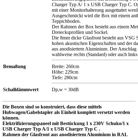
Charger Typ A/ 1 x USB Charger Typ C. Op
mit einer Monitorhalterung ausgettattet werd
Ausgeschmückt wird die Box mit einem anth
Teppichboden.
Der Rahmen der Box besteht aus einem Met
Dreiecksprofilen und Sockel.
Die 8mm dicke Glasfront besteht aus VSG Si
hohen akustischen Eigenschaften und der 
aus anodisiertem Aluminium. Der Anschlag d
wahlweise rechts (Standard) oder auch lin
Bemaßung
Breite: 260cm
Höhe: 229cm
Tiefe: 280cm
Schalldämmwert
Dp,w = 30dB
Die Boxen sind so konstruiert, dass diese mittels
Hubwagen/Gabelstapler als Einheit komplett versetzt werden
können.
Elektrifizierungspaneel mit Bestückung 1 x 230V Schuko/1 x
USB Charger Typ A/1 x USB Charger Typ C .
Rahmen der Glasfront aus anodisiertem Aluminium in RAL