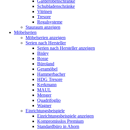
Garderobenschränke
Schubladenschränke
Vitrinen
Tresore
Regalsysteme
Stauraum anzeigen
Möbelserien
Möbelserien anzeigen
Serien nach Hersteller
Serien nach Hersteller anzeigen
Bisley
Bosse
Büroland
Geramöbel
Hammerbacher
HDG Tresore
Kerkmann
MAUL
Menger
Quadrifoglio
Wagner
Einrichtungsbeispiele
Einrichtungsbeispiele anzeigen
Kompromisslos Premium
Standardbüro in Ahorn