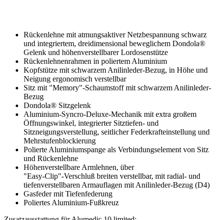
Rückenlehne mit atmungsaktiver Netzbespannung schwarz
und integriertem, dreidimensional beweglichem Dondola®
Gelenk und höhenverstellbarer Lordosenstütze
Rückenlehnenrahmen in poliertem Aluminium
Kopfstütze mit schwarzem Anilinleder-Bezug, in Höhe und
Neigung ergonomisch verstellbar
Sitz mit "Memory"-Schaumstoff mit schwarzem Anilinleder-
Bezug
Dondola® Sitzgelenk
Aluminium-Syncro-Deluxe-Mechanik mit extra großem
Öffnungswinkel, integrierter Sitztiefen- und
Sitzneigungsverstellung, seitlicher Federkrafteinstellung und
Mehrstufenblockierung
Polierte Aluminiumspange als Verbindungselement von Sitz
und Rückenlehne
Höhenverstellbare Armlehnen, über
"Easy-Clip"-Verschluß breiten verstellbar, mit radial- und
tiefenverstellbaren Armauflagen mit Anilinleder-Bezug (D4)
Gasfeder mit Tiefenfederung
Poliertes Aluminium-Fußkreuz
Zusatzausstattung für Alumedic 10 limited: