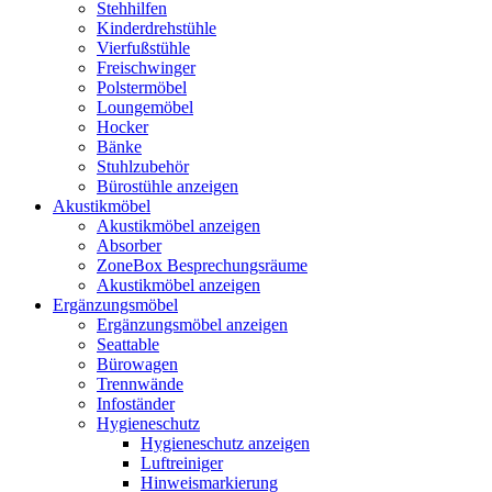
Stehhilfen
Kinderdrehstühle
Vierfußstühle
Freischwinger
Polstermöbel
Loungemöbel
Hocker
Bänke
Stuhlzubehör
Bürostühle anzeigen
Akustikmöbel
Akustikmöbel anzeigen
Absorber
ZoneBox Besprechungsräume
Akustikmöbel anzeigen
Ergänzungsmöbel
Ergänzungsmöbel anzeigen
Seattable
Bürowagen
Trennwände
Infoständer
Hygieneschutz
Hygieneschutz anzeigen
Luftreiniger
Hinweismarkierung