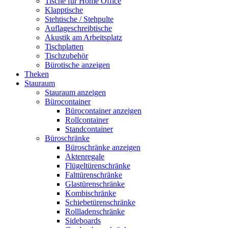
Tische für Home Office
Klapptische
Stehtische / Stehpulte
Auflageschreibtische
Akustik am Arbeitsplatz
Tischplatten
Tischzubehör
Bürotische anzeigen
Theken
Stauraum
Stauraum anzeigen
Bürocontainer
Bürocontainer anzeigen
Rollcontainer
Standcontainer
Büroschränke
Büroschränke anzeigen
Aktenregale
Flügeltürenschränke
Falttürenschränke
Glastürenschränke
Kombischränke
Schiebetürenschränke
Rollladenschränke
Sideboards