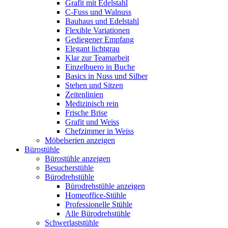
Grafit mit Edelstahl
C-Fuss und Walnuss
Bauhaus und Edelstahl
Flexible Variationen
Gediegener Empfang
Elegant lichtgrau
Klar zur Teamarbeit
Einzelbuero in Buche
Basics in Nuss und Silber
Stehen und Sitzen
Zeitenlinien
Medizinisch rein
Frische Brise
Grafit und Weiss
Chefzimmer in Weiss
Möbelserien anzeigen
Bürostühle
Bürostühle anzeigen
Besucherstühle
Bürodrehstühle
Bürodrehstühle anzeigen
Homeoffice-Stühle
Professionelle Stühle
Alle Bürodrehstühle
Schwerlaststühle