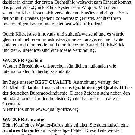
dashier in einem der ersten Drehstühle weltweit zum Einsatz kommt:
das patentierte „Quick-Klick System von Wagner. Mit einem
schnellen Klick lassen sich verschiedene Einsätze anbringen. So ist
der Stuhl für nahezu jedenBodeneinsatz gerüstet, schützt Ihren
hochwertigen Boden und gleitet fast wie auf Rollen!
Quick Klick ist so innovativ und zukunftsweisend und es wurde
gleich mit mehreren Industriedesignpreisen ausgezeichnet. Unter
anderem mit dem reddot und dem Interzum Award. Quick-Klick
und der AluMedic® sind eine ideale Verbindung.
WAGNER-Qualität
Wagner Bürostühle - entsprechen sämtlichen nationalen wie
internationalen Sicherheitsstandards.
Im Zuge unserer
BEST-QUALITY
-Ausrichtung verfügt der
AluMedic® darüber hinaus über das
Qualitätssiegel Quality Office
der deutschen Büromöbelindustrie. Dieses Zeichen steht neben den
Standardnormen für den höchsten Qualitätsstandard - made in
Germany.
Mehr Infos unter www.qualityoffice.org
WAGNER-Garantie
Beim Kauf eines Wagner-Bürostuhls erhalten Sie automatisch eine
5-Jahres-Garantie
auf werkseitige Fehler. Diese Teile werden