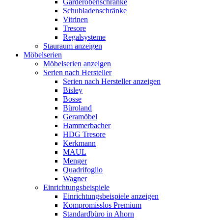
Garderobenschränke
Schubladenschränke
Vitrinen
Tresore
Regalsysteme
Stauraum anzeigen
Möbelserien
Möbelserien anzeigen
Serien nach Hersteller
Serien nach Hersteller anzeigen
Bisley
Bosse
Büroland
Geramöbel
Hammerbacher
HDG Tresore
Kerkmann
MAUL
Menger
Quadrifoglio
Wagner
Einrichtungsbeispiele
Einrichtungsbeispiele anzeigen
Kompromisslos Premium
Standardbüro in Ahorn