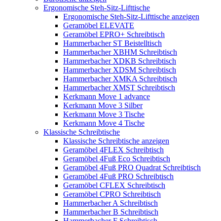
Ergonomische Steh-Sitz-Lifttische
Ergonomische Steh-Sitz-Lifttische anzeigen
Geramöbel ELEVATE
Geramöbel EPRO+ Schreibtisch
Hammerbacher ST Beistelltisch
Hammerbacher XBHM Schreibtisch
Hammerbacher XDKB Schreibtisch
Hammerbacher XDSM Schreibtisch
Hammerbacher XMKA Schreibtisch
Hammerbacher XMST Schreibtisch
Kerkmann Move 1 advance
Kerkmann Move 3 Silber
Kerkmann Move 3 Tische
Kerkmann Move 4 Tische
Klassische Schreibtische
Klassische Schreibtische anzeigen
Geramöbel 4FLEX Schreibtisch
Geramöbel 4Fuß Eco Schreibtisch
Geramöbel 4Fuß PRO Quadrat Schreibtisch
Geramöbel 4Fuß PRO Schreibtisch
Geramöbel CFLEX Schreibtisch
Geramöbel CPRO Schreibtisch
Hammerbacher A Schreibtisch
Hammerbacher B Schreibtisch
Hammerbacher F Schreibtisch