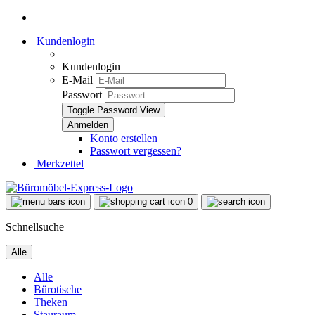
Kundenlogin
Kundenlogin
E-Mail
Passwort
Toggle Password View
Konto erstellen
Passwort vergessen?
Merkzettel
0
Schnellsuche
Alle
Alle
Bürotische
Theken
Stauraum