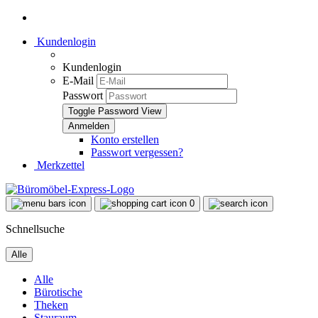
Kundenlogin
Kundenlogin
E-Mail
Passwort
Toggle Password View
Konto erstellen
Passwort vergessen?
Merkzettel
0
Schnellsuche
Alle
Alle
Bürotische
Theken
Stauraum