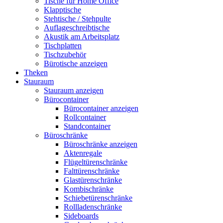
Tische für Home Office
Klapptische
Stehtische / Stehpulte
Auflageschreibtische
Akustik am Arbeitsplatz
Tischplatten
Tischzubehör
Bürotische anzeigen
Theken
Stauraum
Stauraum anzeigen
Bürocontainer
Bürocontainer anzeigen
Rollcontainer
Standcontainer
Büroschränke
Büroschränke anzeigen
Aktenregale
Flügeltürenschränke
Falttürenschränke
Glastürenschränke
Kombischränke
Schiebetürenschränke
Rollladenschränke
Sideboards