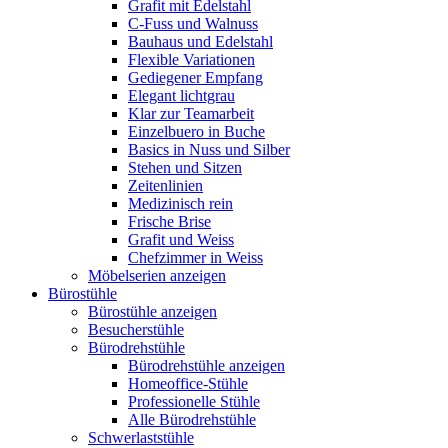
Grafit mit Edelstahl
C-Fuss und Walnuss
Bauhaus und Edelstahl
Flexible Variationen
Gediegener Empfang
Elegant lichtgrau
Klar zur Teamarbeit
Einzelbuero in Buche
Basics in Nuss und Silber
Stehen und Sitzen
Zeitenlinien
Medizinisch rein
Frische Brise
Grafit und Weiss
Chefzimmer in Weiss
Möbelserien anzeigen
Bürostühle
Bürostühle anzeigen
Besucherstühle
Bürodrehstühle
Bürodrehstühle anzeigen
Homeoffice-Stühle
Professionelle Stühle
Alle Bürodrehstühle
Schwerlaststühle