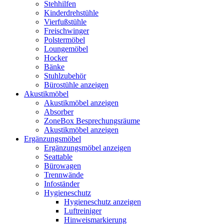
Stehhilfen
Kinderdrehstühle
Vierfußstühle
Freischwinger
Polstermöbel
Loungemöbel
Hocker
Bänke
Stuhlzubehör
Bürostühle anzeigen
Akustikmöbel
Akustikmöbel anzeigen
Absorber
ZoneBox Besprechungsräume
Akustikmöbel anzeigen
Ergänzungsmöbel
Ergänzungsmöbel anzeigen
Seattable
Bürowagen
Trennwände
Infoständer
Hygieneschutz
Hygieneschutz anzeigen
Luftreiniger
Hinweismarkierung