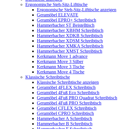
Ergonomische Steh-Sitz-Lifttische
Ergonomische Steh-Sitz-Lifttische anzeigen
Geramöbel ELEVATE
Geramöbel EPRO+ Schreibtisch
Hammerbacher ST Beistelltisch
Hammerbacher XBHM Schreibtisch
Hammerbacher XDKB Schreibtisch
Hammerbacher XDSM Schreibtisch
Hammerbacher XMKA Schreibtisch
Hammerbacher XMST Schreibtisch
Kerkmann Move 1 advance
Kerkmann Move 3 Silber
Kerkmann Move 3 Tische
Kerkmann Move 4 Tische
Klassische Schreibtische
Klassische Schreibtische anzeigen
Geramöbel 4FLEX Schreibtisch
Geramöbel 4Fuß Eco Schreibtisch
Geramöbel 4Fuß PRO Quadrat Schreibtisch
Geramöbel 4Fuß PRO Schreibtisch
Geramöbel CFLEX Schreibtisch
Geramöbel CPRO Schreibtisch
Hammerbacher A Schreibtisch
Hammerbacher B Schreibtisch
Hammerbacher F Schreibtisch