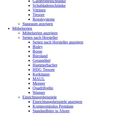
Garderobenschränke
Schubladenschränke
Vitrinen
Tresore
Regalsysteme
Stauraum anzeigen
Möbelserien
Möbelserien anzeigen
Serien nach Hersteller
Serien nach Hersteller anzeigen
Bisley
Bosse
Büroland
Geramöbel
Hammerbacher
HDG Tresore
Kerkmann
MAUL
Menger
Quadrifoglio
Wagner
Einrichtungsbeispiele
Einrichtungsbeispiele anzeigen
Kompromisslos Premium
Standardbüro in Ahorn