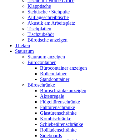
Tische für Home Office
Klapptische
Stehtische / Stehpulte
Auflageschreibtische
Akustik am Arbeitsplatz
Tischplatten
Tischzubehör
Bürotische anzeigen
Theken
Stauraum
Stauraum anzeigen
Bürocontainer
Bürocontainer anzeigen
Rollcontainer
Standcontainer
Büroschränke
Büroschränke anzeigen
Aktenregale
Flügeltürenschränke
Falttürenschränke
Glastürenschränke
Kombischränke
Schiebetürenschränke
Rollladenschränke
Sideboards