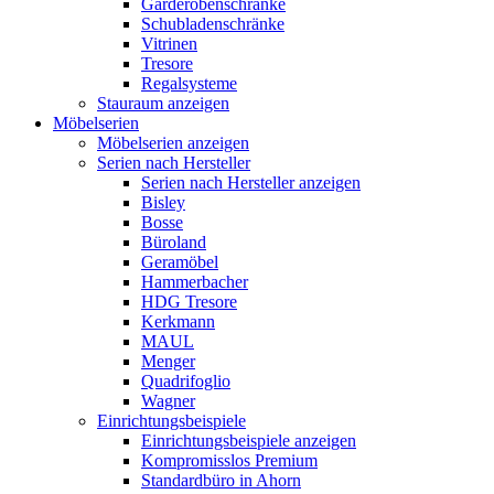
Garderobenschränke
Schubladenschränke
Vitrinen
Tresore
Regalsysteme
Stauraum anzeigen
Möbelserien
Möbelserien anzeigen
Serien nach Hersteller
Serien nach Hersteller anzeigen
Bisley
Bosse
Büroland
Geramöbel
Hammerbacher
HDG Tresore
Kerkmann
MAUL
Menger
Quadrifoglio
Wagner
Einrichtungsbeispiele
Einrichtungsbeispiele anzeigen
Kompromisslos Premium
Standardbüro in Ahorn