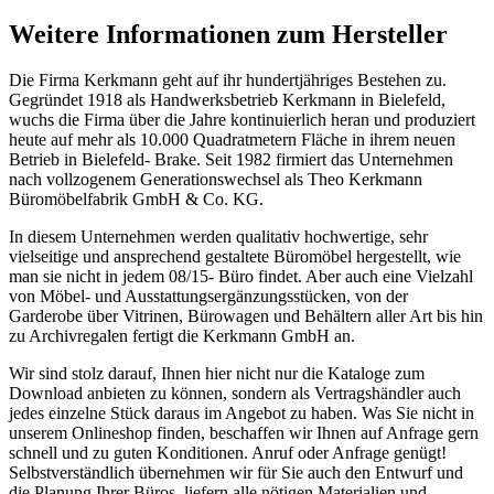
Weitere Informationen zum Hersteller
Die Firma Kerkmann geht auf ihr hundertjähriges Bestehen zu.
Gegründet 1918 als Handwerksbetrieb Kerkmann in Bielefeld,
wuchs die Firma über die Jahre kontinuierlich heran und produziert
heute auf mehr als 10.000 Quadratmetern Fläche in ihrem neuen
Betrieb in Bielefeld- Brake. Seit 1982 firmiert das Unternehmen
nach vollzogenem Generationswechsel als Theo Kerkmann
Büromöbelfabrik GmbH & Co. KG.
In diesem Unternehmen werden qualitativ hochwertige, sehr
vielseitige und ansprechend gestaltete Büromöbel hergestellt, wie
man sie nicht in jedem 08/15- Büro findet. Aber auch eine Vielzahl
von Möbel- und Ausstattungsergänzungsstücken, von der
Garderobe über Vitrinen, Bürowagen und Behältern aller Art bis hin
zu Archivregalen fertigt die Kerkmann GmbH an.
Wir sind stolz darauf, Ihnen hier nicht nur die Kataloge zum
Download anbieten zu können, sondern als Vertragshändler auch
jedes einzelne Stück daraus im Angebot zu haben. Was Sie nicht in
unserem Onlineshop finden, beschaffen wir Ihnen auf Anfrage gern
schnell und zu guten Konditionen. Anruf oder Anfrage genügt!
Selbstverständlich übernehmen wir für Sie auch den Entwurf und
die Planung Ihrer Büros, liefern alle nötigen Materialien und