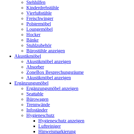
Stehhilfen
Kinderdrehstühle
Vierfußstühle
Freischwinger
Polstermöbel
Loungemöbel
Hocker
Bänke
Stuhlzubehör
Bürostühle anzeigen
Akustikmöbel
Akustikmöbel anzeigen
Absorber
ZoneBox Besprechungsräume
Akustikmöbel anzeigen
Ergänzungsmöbel
Ergänzungsmöbel anzeigen
Seattable
Bürowagen
Trennwände
Infoständer
Hygieneschutz
Hygieneschutz anzeigen
Luftreiniger
Hinweismarkierung