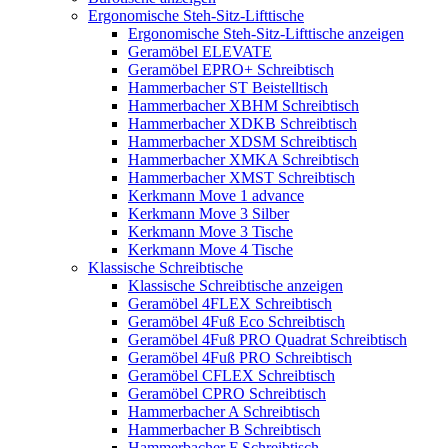
Ergonomische Steh-Sitz-Lifttische
Ergonomische Steh-Sitz-Lifttische anzeigen
Geramöbel ELEVATE
Geramöbel EPRO+ Schreibtisch
Hammerbacher ST Beistelltisch
Hammerbacher XBHM Schreibtisch
Hammerbacher XDKB Schreibtisch
Hammerbacher XDSM Schreibtisch
Hammerbacher XMKA Schreibtisch
Hammerbacher XMST Schreibtisch
Kerkmann Move 1 advance
Kerkmann Move 3 Silber
Kerkmann Move 3 Tische
Kerkmann Move 4 Tische
Klassische Schreibtische
Klassische Schreibtische anzeigen
Geramöbel 4FLEX Schreibtisch
Geramöbel 4Fuß Eco Schreibtisch
Geramöbel 4Fuß PRO Quadrat Schreibtisch
Geramöbel 4Fuß PRO Schreibtisch
Geramöbel CFLEX Schreibtisch
Geramöbel CPRO Schreibtisch
Hammerbacher A Schreibtisch
Hammerbacher B Schreibtisch
Hammerbacher F Schreibtisch