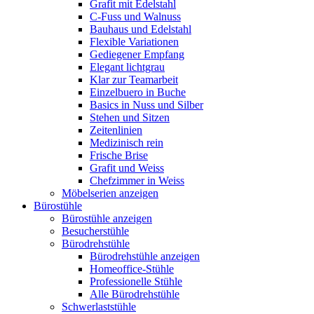
Grafit mit Edelstahl
C-Fuss und Walnuss
Bauhaus und Edelstahl
Flexible Variationen
Gediegener Empfang
Elegant lichtgrau
Klar zur Teamarbeit
Einzelbuero in Buche
Basics in Nuss und Silber
Stehen und Sitzen
Zeitenlinien
Medizinisch rein
Frische Brise
Grafit und Weiss
Chefzimmer in Weiss
Möbelserien anzeigen
Bürostühle
Bürostühle anzeigen
Besucherstühle
Bürodrehstühle
Bürodrehstühle anzeigen
Homeoffice-Stühle
Professionelle Stühle
Alle Bürodrehstühle
Schwerlaststühle