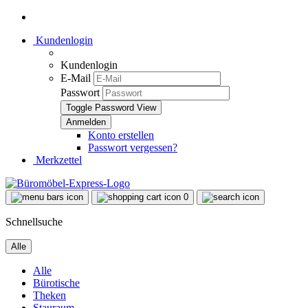
Kundenlogin
Kundenlogin
E-Mail
Passwort
Toggle Password View
Konto erstellen
Passwort vergessen?
Merkzettel
0
Schnellsuche
Alle
Alle
Bürotische
Theken
Stauraum