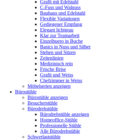
Grafit mit Edelstahl
C-Fuss und Walnuss
Bauhaus und Edelstahl
Flexible Variationen
Gediegener Empfang
Elegant lichtgrau
Klar zur Teamarbeit
Einzelbuero in Buche
Basics in Nuss und Silber
Stehen und Sitzen
Zeitenlinien
Medizinisch rein
Frische Brise
Grafit und Weiss
Chefzimmer in Weiss
Möbelserien anzeigen
Bürostühle
Bürostühle anzeigen
Besucherstühle
Bürodrehstühle
Bürodrehstühle anzeigen
Homeoffice-Stühle
Professionelle Stühle
Alle Bürodrehstühle
Schwerlaststühle