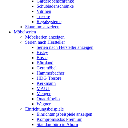
Garderobenschränke
Schubladenschränke
Vitrinen
Tresore
Regalsysteme
Stauraum anzeigen
Möbelserien
Möbelserien anzeigen
Serien nach Hersteller
Serien nach Hersteller anzeigen
Bisley
Bosse
Büroland
Geramöbel
Hammerbacher
HDG Tresore
Kerkmann
MAUL
Menger
Quadrifoglio
Wagner
Einrichtungsbeispiele
Einrichtungsbeispiele anzeigen
Kompromisslos Premium
Standardbüro in Ahorn