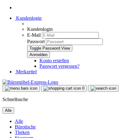
Kundenlogin
Kundenlogin
E-Mail
Passwort
Toggle Password View
Konto erstellen
Passwort vergessen?
Merkzettel
0
Schnellsuche
Alle
Alle
Bürotische
Theken
Stauraum