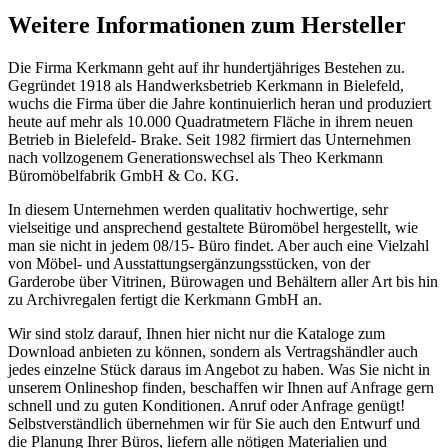
Weitere Informationen zum Hersteller
Die Firma Kerkmann geht auf ihr hundertjähriges Bestehen zu.
Gegründet 1918 als Handwerksbetrieb Kerkmann in Bielefeld,
wuchs die Firma über die Jahre kontinuierlich heran und produziert
heute auf mehr als 10.000 Quadratmetern Fläche in ihrem neuen
Betrieb in Bielefeld- Brake. Seit 1982 firmiert das Unternehmen
nach vollzogenem Generationswechsel als Theo Kerkmann
Büromöbelfabrik GmbH & Co. KG.
In diesem Unternehmen werden qualitativ hochwertige, sehr
vielseitige und ansprechend gestaltete Büromöbel hergestellt, wie
man sie nicht in jedem 08/15- Büro findet. Aber auch eine Vielzahl
von Möbel- und Ausstattungsergänzungsstücken, von der
Garderobe über Vitrinen, Bürowagen und Behältern aller Art bis hin
zu Archivregalen fertigt die Kerkmann GmbH an.
Wir sind stolz darauf, Ihnen hier nicht nur die Kataloge zum
Download anbieten zu können, sondern als Vertragshändler auch
jedes einzelne Stück daraus im Angebot zu haben. Was Sie nicht in
unserem Onlineshop finden, beschaffen wir Ihnen auf Anfrage gern
schnell und zu guten Konditionen. Anruf oder Anfrage genügt!
Selbstverständlich übernehmen wir für Sie auch den Entwurf und
die Planung Ihrer Büros, liefern alle nötigen Materialien und