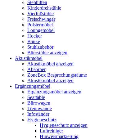
Stehhilfen
Kinderdrehstühle
Vierfußstühle
Freischwinger
Polstermöbel
Loungemöbel
Hocker
Bänke
Stuhlzubehör
Bürostühle anzeigen
Akustikmöbel
Akustikmöbel anzeigen
Absorber
ZoneBox Besprechungsräume
Akustikmöbel anzeigen
Ergänzungsmöbel
Ergänzungsmöbel anzeigen
Seattable
Bürowagen
Trennwände
Infoständer
Hygieneschutz
Hygieneschutz anzeigen
Luftreiniger
Hinweismarkierung