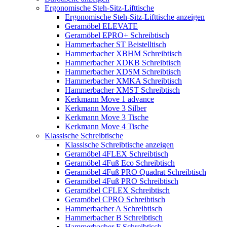
Ergonomische Steh-Sitz-Lifttische
Ergonomische Steh-Sitz-Lifttische anzeigen
Geramöbel ELEVATE
Geramöbel EPRO+ Schreibtisch
Hammerbacher ST Beistelltisch
Hammerbacher XBHM Schreibtisch
Hammerbacher XDKB Schreibtisch
Hammerbacher XDSM Schreibtisch
Hammerbacher XMKA Schreibtisch
Hammerbacher XMST Schreibtisch
Kerkmann Move 1 advance
Kerkmann Move 3 Silber
Kerkmann Move 3 Tische
Kerkmann Move 4 Tische
Klassische Schreibtische
Klassische Schreibtische anzeigen
Geramöbel 4FLEX Schreibtisch
Geramöbel 4Fuß Eco Schreibtisch
Geramöbel 4Fuß PRO Quadrat Schreibtisch
Geramöbel 4Fuß PRO Schreibtisch
Geramöbel CFLEX Schreibtisch
Geramöbel CPRO Schreibtisch
Hammerbacher A Schreibtisch
Hammerbacher B Schreibtisch
Hammerbacher F Schreibtisch