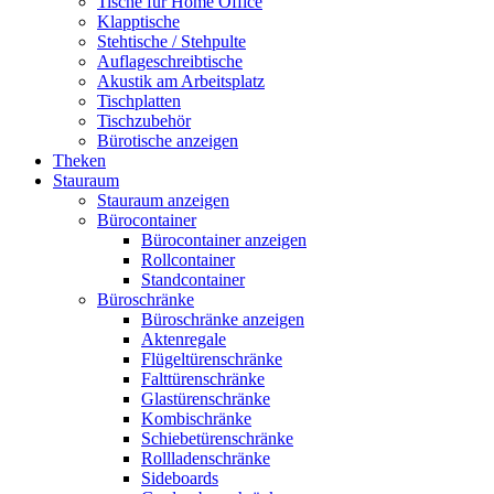
Tische für Home Office
Klapptische
Stehtische / Stehpulte
Auflageschreibtische
Akustik am Arbeitsplatz
Tischplatten
Tischzubehör
Bürotische anzeigen
Theken
Stauraum
Stauraum anzeigen
Bürocontainer
Bürocontainer anzeigen
Rollcontainer
Standcontainer
Büroschränke
Büroschränke anzeigen
Aktenregale
Flügeltürenschränke
Falttürenschränke
Glastürenschränke
Kombischränke
Schiebetürenschränke
Rollladenschränke
Sideboards