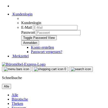
Kundenlogin
Kundenlogin
E-Mail
Passwort
Toggle Password View
Konto erstellen
Passwort vergessen?
Merkzettel
0
Schnellsuche
Alle
Alle
Bürotische
Theken
Stauraum