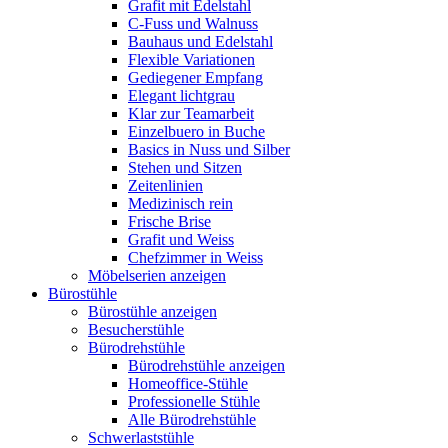
Grafit mit Edelstahl
C-Fuss und Walnuss
Bauhaus und Edelstahl
Flexible Variationen
Gediegener Empfang
Elegant lichtgrau
Klar zur Teamarbeit
Einzelbuero in Buche
Basics in Nuss und Silber
Stehen und Sitzen
Zeitenlinien
Medizinisch rein
Frische Brise
Grafit und Weiss
Chefzimmer in Weiss
Möbelserien anzeigen
Bürostühle
Bürostühle anzeigen
Besucherstühle
Bürodrehstühle
Bürodrehstühle anzeigen
Homeoffice-Stühle
Professionelle Stühle
Alle Bürodrehstühle
Schwerlaststühle