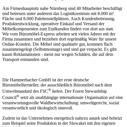
Am Firmenhauptsitz nahe Nürnberg sind 40 Mitarbeiter beschäftigt
und betreuen unter anderem das Logistikzentrum mit 8.000 m²
Fläche und 8.000 Palettenstellplätzen. Auch Kundenbetreuung,
Produktentwicklung, operativer Einkauf und Versand der
Möbelkomponenten zum Endkunden finden von dort aus statt.
Wir vom Büromöbel-Express arbeiten seit vielen Jahren mit der
Firma zusammen und beziehen dort regelmäßig Ware für unsere
Online-Kunden. Die Möbel sind qualitativ gut, kommen flach
zusammengelegt (Selbstmontage) und sind gut verpackt. Es gibt
kaum Reklamationen - meist nur wegen Schäden, die auf dem
Transport entstanden sind.
Die Hammerbacher GmbH ist der erste deutsche
Büromöbelhersteller, der ausschließlich Büromöbel nach dem
®
Umweltstandard des FSC
liefert. Der Forest Stewardship
®
Council
setzt als unabhängige internationale Organisation auf eine
verantwortungsvolle Waldbewirtschaftung: umweltgerecht, sozial
verantwortlich und ökologisch sinnvoll.
Zudem ist das Unternehmen energetisch nahezu autark und beheizt
zum Beispiel seine Produktion in der Slowakei mit den eigenen