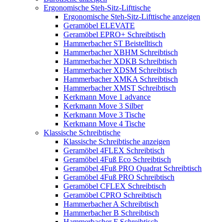
Ergonomische Steh-Sitz-Lifttische
Ergonomische Steh-Sitz-Lifttische anzeigen
Geramöbel ELEVATE
Geramöbel EPRO+ Schreibtisch
Hammerbacher ST Beistelltisch
Hammerbacher XBHM Schreibtisch
Hammerbacher XDKB Schreibtisch
Hammerbacher XDSM Schreibtisch
Hammerbacher XMKA Schreibtisch
Hammerbacher XMST Schreibtisch
Kerkmann Move 1 advance
Kerkmann Move 3 Silber
Kerkmann Move 3 Tische
Kerkmann Move 4 Tische
Klassische Schreibtische
Klassische Schreibtische anzeigen
Geramöbel 4FLEX Schreibtisch
Geramöbel 4Fuß Eco Schreibtisch
Geramöbel 4Fuß PRO Quadrat Schreibtisch
Geramöbel 4Fuß PRO Schreibtisch
Geramöbel CFLEX Schreibtisch
Geramöbel CPRO Schreibtisch
Hammerbacher A Schreibtisch
Hammerbacher B Schreibtisch
Hammerbacher F Schreibtisch