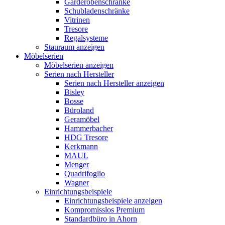
Garderobenschränke
Schubladenschränke
Vitrinen
Tresore
Regalsysteme
Stauraum anzeigen
Möbelserien
Möbelserien anzeigen
Serien nach Hersteller
Serien nach Hersteller anzeigen
Bisley
Bosse
Büroland
Geramöbel
Hammerbacher
HDG Tresore
Kerkmann
MAUL
Menger
Quadrifoglio
Wagner
Einrichtungsbeispiele
Einrichtungsbeispiele anzeigen
Kompromisslos Premium
Standardbüro in Ahorn