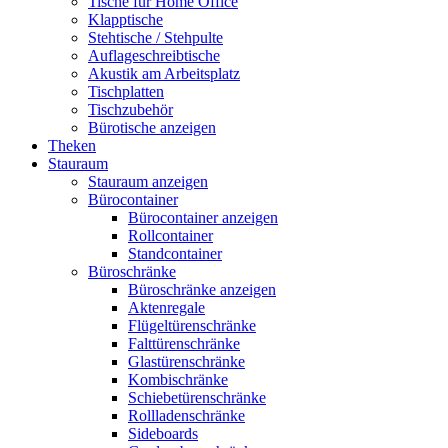
Tische für Home Office
Klapptische
Stehtische / Stehpulte
Auflageschreibtische
Akustik am Arbeitsplatz
Tischplatten
Tischzubehör
Bürotische anzeigen
Theken
Stauraum
Stauraum anzeigen
Bürocontainer
Bürocontainer anzeigen
Rollcontainer
Standcontainer
Büroschränke
Büroschränke anzeigen
Aktenregale
Flügeltürenschränke
Falttürenschränke
Glastürenschränke
Kombischränke
Schiebetürenschränke
Rollladenschränke
Sideboards