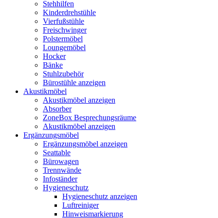
Stehhilfen
Kinderdrehstühle
Vierfußstühle
Freischwinger
Polstermöbel
Loungemöbel
Hocker
Bänke
Stuhlzubehör
Bürostühle anzeigen
Akustikmöbel
Akustikmöbel anzeigen
Absorber
ZoneBox Besprechungsräume
Akustikmöbel anzeigen
Ergänzungsmöbel
Ergänzungsmöbel anzeigen
Seattable
Bürowagen
Trennwände
Infoständer
Hygieneschutz
Hygieneschutz anzeigen
Luftreiniger
Hinweismarkierung