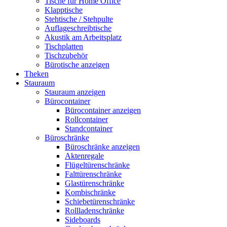
Tische für Home Office
Klapptische
Stehtische / Stehpulte
Auflageschreibtische
Akustik am Arbeitsplatz
Tischplatten
Tischzubehör
Bürotische anzeigen
Theken
Stauraum
Stauraum anzeigen
Bürocontainer
Bürocontainer anzeigen
Rollcontainer
Standcontainer
Büroschränke
Büroschränke anzeigen
Aktenregale
Flügeltürenschränke
Falttürenschränke
Glastürenschränke
Kombischränke
Schiebetürenschränke
Rollladenschränke
Sideboards