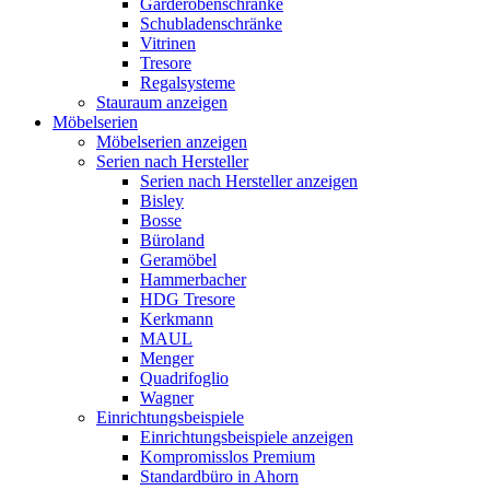
Garderobenschränke
Schubladenschränke
Vitrinen
Tresore
Regalsysteme
Stauraum anzeigen
Möbelserien
Möbelserien anzeigen
Serien nach Hersteller
Serien nach Hersteller anzeigen
Bisley
Bosse
Büroland
Geramöbel
Hammerbacher
HDG Tresore
Kerkmann
MAUL
Menger
Quadrifoglio
Wagner
Einrichtungsbeispiele
Einrichtungsbeispiele anzeigen
Kompromisslos Premium
Standardbüro in Ahorn