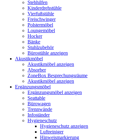
Stehhilfen
Kinderdrehstühle
Vierfußstühle
Freischwinger
Polstermöbel
Loungemöbel
Hocker
Bänke
Stuhlzubehör
Bürostühle anzeigen
Akustikmöbel
Akustikmöbel anzeigen
Absorber
ZoneBox Besprechungsräume
Akustikmöbel anzeigen
Ergänzungsmöbel
Ergänzungsmöbel anzeigen
Seattable
Bürowagen
Trennwände
Infoständer
Hygieneschutz
Hygieneschutz anzeigen
Luftreiniger
Hinweismarkierung