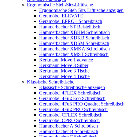
Ergonomische Steh-Sitz-Lifttische
Ergonomische Steh-Sitz-Lifttische anzeigen
Geramöbel ELEVATE
Geramöbel EPRO+ Schreibtisch
Hammerbacher ST Beistelltisch
Hammerbacher XBHM Schreibtisch
Hammerbacher XDKB Schreibtisch
Hammerbacher XDSM Schreibtisch
Hammerbacher XMKA Schreibtisch
Hammerbacher XMST Schreibtisch
Kerkmann Move 1 advance
Kerkmann Move 3 Silber
Kerkmann Move 3 Tische
Kerkmann Move 4 Tische
Klassische Schreibtische
Klassische Schreibtische anzeigen
Geramöbel 4FLEX Schreibtisch
Geramöbel 4Fuß Eco Schreibtisch
Geramöbel 4Fuß PRO Quadrat Schreibtisch
Geramöbel 4Fuß PRO Schreibtisch
Geramöbel CFLEX Schreibtisch
Geramöbel CPRO Schreibtisch
Hammerbacher A Schreibtisch
Hammerbacher B Schreibtisch
Hammerbacher F Schreibtisch