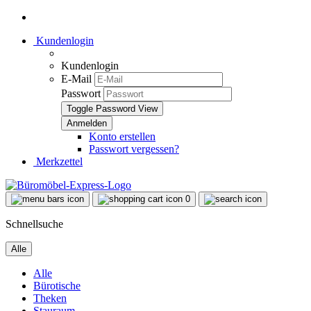
Kundenlogin
Kundenlogin
E-Mail
Passwort
Toggle Password View
Konto erstellen
Passwort vergessen?
Merkzettel
0
Schnellsuche
Alle
Alle
Bürotische
Theken
Stauraum