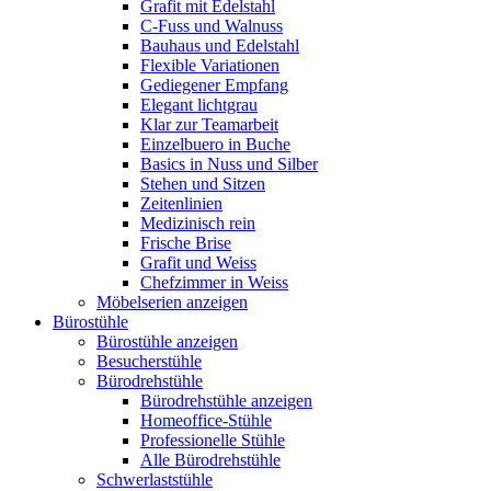
Grafit mit Edelstahl
C-Fuss und Walnuss
Bauhaus und Edelstahl
Flexible Variationen
Gediegener Empfang
Elegant lichtgrau
Klar zur Teamarbeit
Einzelbuero in Buche
Basics in Nuss und Silber
Stehen und Sitzen
Zeitenlinien
Medizinisch rein
Frische Brise
Grafit und Weiss
Chefzimmer in Weiss
Möbelserien anzeigen
Bürostühle
Bürostühle anzeigen
Besucherstühle
Bürodrehstühle
Bürodrehstühle anzeigen
Homeoffice-Stühle
Professionelle Stühle
Alle Bürodrehstühle
Schwerlaststühle