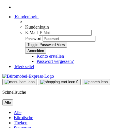
Kundenlogin
Kundenlogin
E-Mail
Passwort
Toggle Password View
Konto erstellen
Passwort vergessen?
Merkzettel
0
Schnellsuche
Alle
Alle
Bürotische
Theken
Stauraum