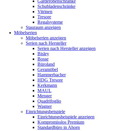
Garderobenschränke
Schubladenschränke
Vitrinen
Tresore
Regalsysteme
Stauraum anzeigen
Möbelserien
Möbelserien anzeigen
Serien nach Hersteller
Serien nach Hersteller anzeigen
Bisley
Bosse
Büroland
Geramöbel
Hammerbacher
HDG Tresore
Kerkmann
MAUL
Menger
Quadrifoglio
Wagner
Einrichtungsbeispiele
Einrichtungsbeispiele anzeigen
Kompromisslos Premium
Standardbüro in Ahorn