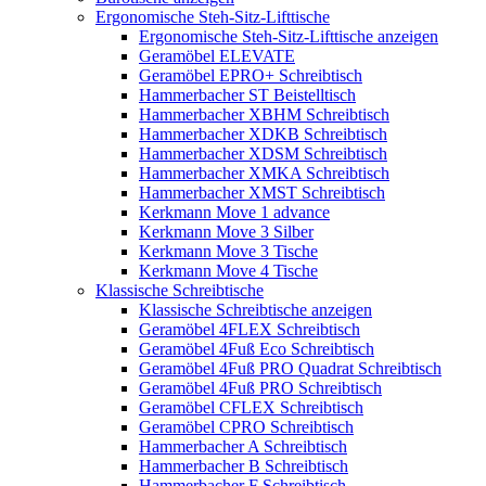
Ergonomische Steh-Sitz-Lifttische
Ergonomische Steh-Sitz-Lifttische anzeigen
Geramöbel ELEVATE
Geramöbel EPRO+ Schreibtisch
Hammerbacher ST Beistelltisch
Hammerbacher XBHM Schreibtisch
Hammerbacher XDKB Schreibtisch
Hammerbacher XDSM Schreibtisch
Hammerbacher XMKA Schreibtisch
Hammerbacher XMST Schreibtisch
Kerkmann Move 1 advance
Kerkmann Move 3 Silber
Kerkmann Move 3 Tische
Kerkmann Move 4 Tische
Klassische Schreibtische
Klassische Schreibtische anzeigen
Geramöbel 4FLEX Schreibtisch
Geramöbel 4Fuß Eco Schreibtisch
Geramöbel 4Fuß PRO Quadrat Schreibtisch
Geramöbel 4Fuß PRO Schreibtisch
Geramöbel CFLEX Schreibtisch
Geramöbel CPRO Schreibtisch
Hammerbacher A Schreibtisch
Hammerbacher B Schreibtisch
Hammerbacher F Schreibtisch