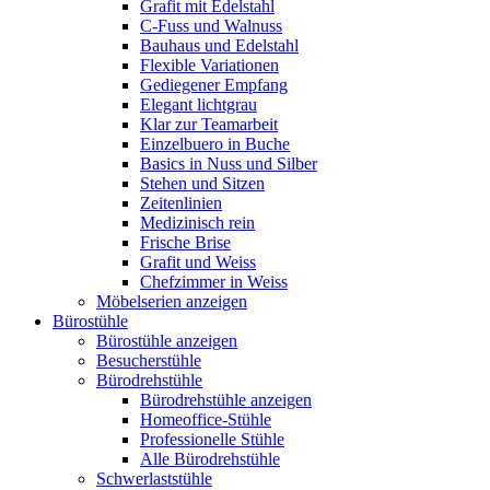
Grafit mit Edelstahl
C-Fuss und Walnuss
Bauhaus und Edelstahl
Flexible Variationen
Gediegener Empfang
Elegant lichtgrau
Klar zur Teamarbeit
Einzelbuero in Buche
Basics in Nuss und Silber
Stehen und Sitzen
Zeitenlinien
Medizinisch rein
Frische Brise
Grafit und Weiss
Chefzimmer in Weiss
Möbelserien anzeigen
Bürostühle
Bürostühle anzeigen
Besucherstühle
Bürodrehstühle
Bürodrehstühle anzeigen
Homeoffice-Stühle
Professionelle Stühle
Alle Bürodrehstühle
Schwerlaststühle