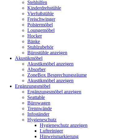
Stehhilfen
Kinderdrehstühle
Vierfußstühle
Freischwinger
Polstermöbel
Loungemöbel
Hocker
Bänke
Stuhlzubehör
Bürostühle anzeigen
Akustikmöbel
Akustikmöbel anzeigen
Absorber
ZoneBox Besprechungsräume
Akustikmöbel anzeigen
Ergänzungsmöbel
Ergänzungsmöbel anzeigen
Seattable
Bürowagen
Trennwände
Infoständer
Hygieneschutz
Hygieneschutz anzeigen
Luftreiniger
Hinweismarkierung