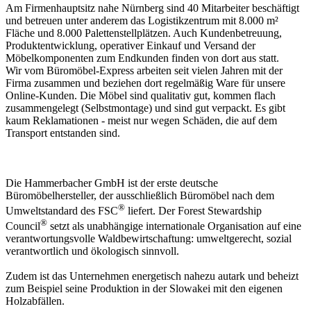
Am Firmenhauptsitz nahe Nürnberg sind 40 Mitarbeiter beschäftigt
und betreuen unter anderem das Logistikzentrum mit 8.000 m²
Fläche und 8.000 Palettenstellplätzen. Auch Kundenbetreuung,
Produktentwicklung, operativer Einkauf und Versand der
Möbelkomponenten zum Endkunden finden von dort aus statt.
Wir vom Büromöbel-Express arbeiten seit vielen Jahren mit der
Firma zusammen und beziehen dort regelmäßig Ware für unsere
Online-Kunden. Die Möbel sind qualitativ gut, kommen flach
zusammengelegt (Selbstmontage) und sind gut verpackt. Es gibt
kaum Reklamationen - meist nur wegen Schäden, die auf dem
Transport entstanden sind.
Die Hammerbacher GmbH ist der erste deutsche
Büromöbelhersteller, der ausschließlich Büromöbel nach dem
®
Umweltstandard des FSC
liefert. Der Forest Stewardship
®
Council
setzt als unabhängige internationale Organisation auf eine
verantwortungsvolle Waldbewirtschaftung: umweltgerecht, sozial
verantwortlich und ökologisch sinnvoll.
Zudem ist das Unternehmen energetisch nahezu autark und beheizt
zum Beispiel seine Produktion in der Slowakei mit den eigenen
Holzabfällen.