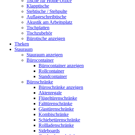
Tische für Home Office
Klapptische
Stehtische / Stehpulte
Auflageschreibtische
Akustik am Arbeitsplatz
Tischplatten
Tischzubehör
Bürotische anzeigen
Theken
Stauraum
Stauraum anzeigen
Bürocontainer
Bürocontainer anzeigen
Rollcontainer
Standcontainer
Büroschränke
Büroschränke anzeigen
Aktenregale
Flügeltürenschränke
Falttürenschränke
Glastürenschränke
Kombischränke
Schiebetürenschränke
Rollladenschränke
Sideboards