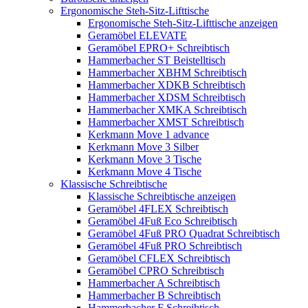
Ergonomische Steh-Sitz-Lifttische
Ergonomische Steh-Sitz-Lifttische anzeigen
Geramöbel ELEVATE
Geramöbel EPRO+ Schreibtisch
Hammerbacher ST Beistelltisch
Hammerbacher XBHM Schreibtisch
Hammerbacher XDKB Schreibtisch
Hammerbacher XDSM Schreibtisch
Hammerbacher XMKA Schreibtisch
Hammerbacher XMST Schreibtisch
Kerkmann Move 1 advance
Kerkmann Move 3 Silber
Kerkmann Move 3 Tische
Kerkmann Move 4 Tische
Klassische Schreibtische
Klassische Schreibtische anzeigen
Geramöbel 4FLEX Schreibtisch
Geramöbel 4Fuß Eco Schreibtisch
Geramöbel 4Fuß PRO Quadrat Schreibtisch
Geramöbel 4Fuß PRO Schreibtisch
Geramöbel CFLEX Schreibtisch
Geramöbel CPRO Schreibtisch
Hammerbacher A Schreibtisch
Hammerbacher B Schreibtisch
Hammerbacher F Schreibtisch