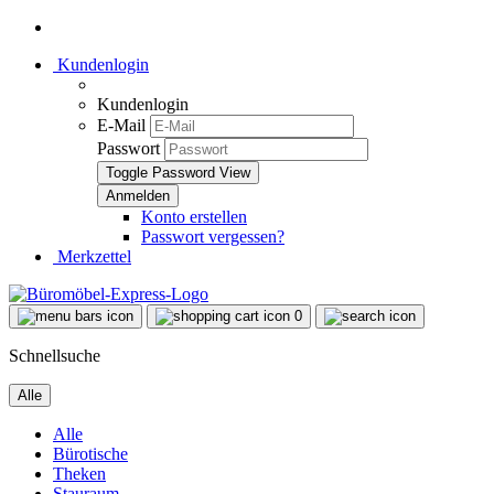
Kundenlogin
Kundenlogin
E-Mail
Passwort
Toggle Password View
Konto erstellen
Passwort vergessen?
Merkzettel
0
Schnellsuche
Alle
Alle
Bürotische
Theken
Stauraum