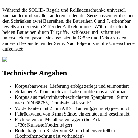
Während die SOLID- Regale und Rollladenschränke universell
zueinander und zu allen anderen Teilen der Serie passen, gibt es bei
den Schränken zwei Baureihen, die Baureihen 6 und 7, erkennbar
jeweils an der ersten Ziffer der Artikelnummer. Während sich die
beiden Baureihen durch Türgriffe, -schlösser und -scharniere
unterscheiden, passen sie ansonsten in Größe und Dekor zu den
anderen Bestandteilen der Serie. Nachfolgend sind die Unterschiede
aufgelistet:
Technische Angaben
Korpusbauweise, Lieferung erfolgt zerlegt und teilmontiert
einfacher Aufbau, auch von Laien problemlos ausführbar
Korpus aus melaminharzbeschichteten Spanplatten 19 mm
nach DIN 68765, Emmissionsklasse E1
Vorderkanten mit 2 mm ABS- Kanten (gerundet) geschützt
Faltrückwand von 3 mm Stärke, eingenutet und geschraubt
Fachböden auf Metallbodenträgern (bei Art.
1730: Kunststoffbodenträger)
Bodenträger im Raster von 32 mm höhenverstellbar
(Lochreihenbohrung ist vorhanden)