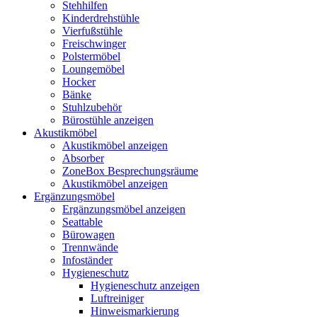
Stehhilfen
Kinderdrehstühle
Vierfußstühle
Freischwinger
Polstermöbel
Loungemöbel
Hocker
Bänke
Stuhlzubehör
Bürostühle anzeigen
Akustikmöbel
Akustikmöbel anzeigen
Absorber
ZoneBox Besprechungsräume
Akustikmöbel anzeigen
Ergänzungsmöbel
Ergänzungsmöbel anzeigen
Seattable
Bürowagen
Trennwände
Infoständer
Hygieneschutz
Hygieneschutz anzeigen
Luftreiniger
Hinweismarkierung