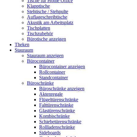
Tische für Home Office
Klapptische
Stehtische / Stehpulte
Auflageschreibtische
Akustik am Arbeitsplatz
Tischplatten
Tischzubehör
Bürotische anzeigen
Theken
Stauraum
Stauraum anzeigen
Bürocontainer
Bürocontainer anzeigen
Rollcontainer
Standcontainer
Büroschränke
Büroschränke anzeigen
Aktenregale
Flügeltürenschränke
Falttürenschränke
Glastürenschränke
Kombischränke
Schiebetürenschränke
Rollladenschränke
Sideboards