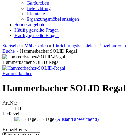
Garderoben
Beleuchtung
Kleinteile
Ergänzungsmöbel anzeigen
Sonderangebote
Häufig gestellte Fragen
Häufig gestellte Fragen
Startseite
»
Möbelserien
»
Einrichtungsbeispiele
»
Einzelbuero in
Buche
»
Hammerbacher SOLID Regal
Hammerbacher SOLID Regal
Hammerbacher
Hammerbacher SOLID Regal
Art.Nr.:
HB
Lieferzeit:
3-5 Tage
(Ausland abweichend)
Höhe/Breite: