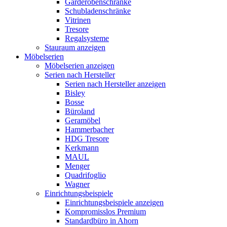
Garderobenschränke
Schubladenschränke
Vitrinen
Tresore
Regalsysteme
Stauraum anzeigen
Möbelserien
Möbelserien anzeigen
Serien nach Hersteller
Serien nach Hersteller anzeigen
Bisley
Bosse
Büroland
Geramöbel
Hammerbacher
HDG Tresore
Kerkmann
MAUL
Menger
Quadrifoglio
Wagner
Einrichtungsbeispiele
Einrichtungsbeispiele anzeigen
Kompromisslos Premium
Standardbüro in Ahorn