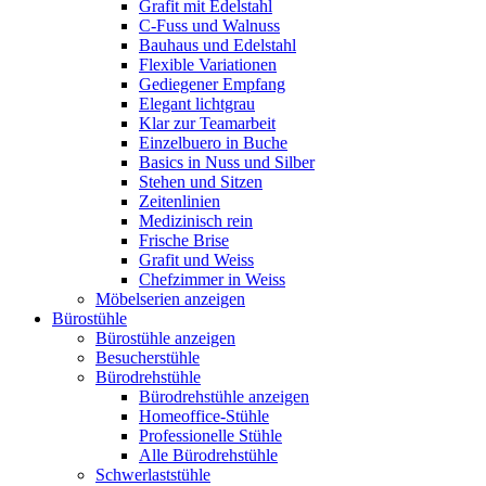
Grafit mit Edelstahl
C-Fuss und Walnuss
Bauhaus und Edelstahl
Flexible Variationen
Gediegener Empfang
Elegant lichtgrau
Klar zur Teamarbeit
Einzelbuero in Buche
Basics in Nuss und Silber
Stehen und Sitzen
Zeitenlinien
Medizinisch rein
Frische Brise
Grafit und Weiss
Chefzimmer in Weiss
Möbelserien anzeigen
Bürostühle
Bürostühle anzeigen
Besucherstühle
Bürodrehstühle
Bürodrehstühle anzeigen
Homeoffice-Stühle
Professionelle Stühle
Alle Bürodrehstühle
Schwerlaststühle