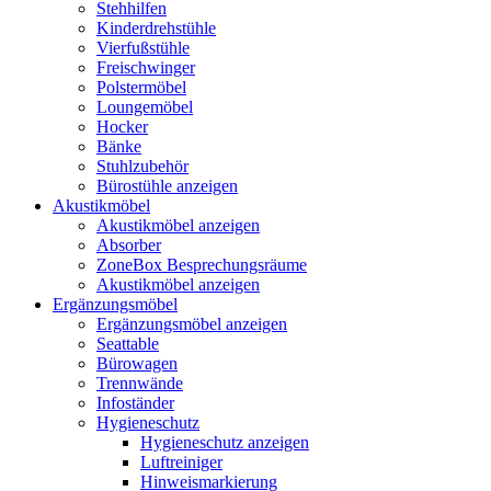
Stehhilfen
Kinderdrehstühle
Vierfußstühle
Freischwinger
Polstermöbel
Loungemöbel
Hocker
Bänke
Stuhlzubehör
Bürostühle anzeigen
Akustikmöbel
Akustikmöbel anzeigen
Absorber
ZoneBox Besprechungsräume
Akustikmöbel anzeigen
Ergänzungsmöbel
Ergänzungsmöbel anzeigen
Seattable
Bürowagen
Trennwände
Infoständer
Hygieneschutz
Hygieneschutz anzeigen
Luftreiniger
Hinweismarkierung