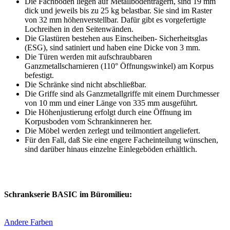
Die Fachböden liegen auf Metallbodenträgern, sind 19 mm
dick und jeweils bis zu 25 kg belastbar. Sie sind im Raster
von 32 mm höhenverstellbar. Dafür gibt es vorgefertigte
Lochreihen in den Seitenwänden.
Die Glastüren bestehen aus Einscheiben- Sicherheitsglas
(ESG), sind satiniert und haben eine Dicke von 3 mm.
Die Türen werden mit aufschraubbaren
Ganzmetallscharnieren (110° Öffnungswinkel) am Korpus
befestigt.
Die Schränke sind nicht abschließbar.
Die Griffe sind als Ganzmetallgriffe mit einem Durchmesser
von 10 mm und einer Länge von 335 mm ausgeführt.
Die Höhenjustierung erfolgt durch eine Öffnung im
Korpusboden vom Schrankinneren her.
Die Möbel werden zerlegt und teilmontiert angeliefert.
Für den Fall, daß Sie eine engere Facheinteilung wünschen,
sind darüber hinaus einzelne Einlegeböden erhältlich.
Schrankserie BASIC im Büromilieu:
Andere Farben