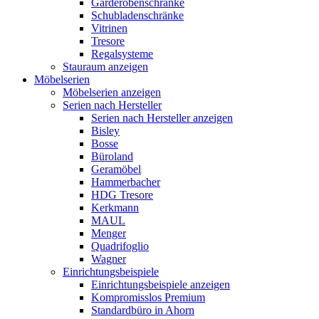
Garderobenschränke
Schubladenschränke
Vitrinen
Tresore
Regalsysteme
Stauraum anzeigen
Möbelserien
Möbelserien anzeigen
Serien nach Hersteller
Serien nach Hersteller anzeigen
Bisley
Bosse
Büroland
Geramöbel
Hammerbacher
HDG Tresore
Kerkmann
MAUL
Menger
Quadrifoglio
Wagner
Einrichtungsbeispiele
Einrichtungsbeispiele anzeigen
Kompromisslos Premium
Standardbüro in Ahorn