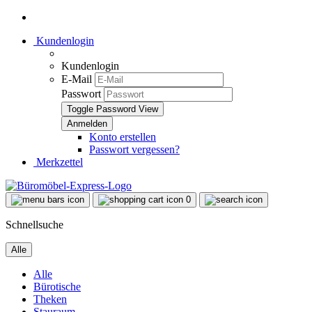
Kundenlogin
Kundenlogin
E-Mail
Passwort
Toggle Password View
Konto erstellen
Passwort vergessen?
Merkzettel
0
Schnellsuche
Alle
Alle
Bürotische
Theken
Stauraum