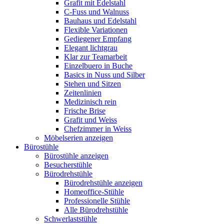
Grafit mit Edelstahl
C-Fuss und Walnuss
Bauhaus und Edelstahl
Flexible Variationen
Gediegener Empfang
Elegant lichtgrau
Klar zur Teamarbeit
Einzelbuero in Buche
Basics in Nuss und Silber
Stehen und Sitzen
Zeitenlinien
Medizinisch rein
Frische Brise
Grafit und Weiss
Chefzimmer in Weiss
Möbelserien anzeigen
Bürostühle
Bürostühle anzeigen
Besucherstühle
Bürodrehstühle
Bürodrehstühle anzeigen
Homeoffice-Stühle
Professionelle Stühle
Alle Bürodrehstühle
Schwerlaststühle