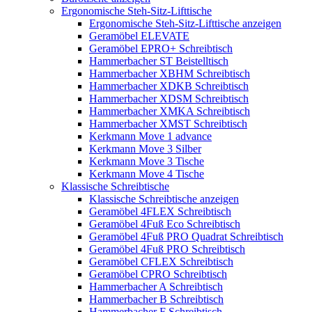
Ergonomische Steh-Sitz-Lifttische
Ergonomische Steh-Sitz-Lifttische anzeigen
Geramöbel ELEVATE
Geramöbel EPRO+ Schreibtisch
Hammerbacher ST Beistelltisch
Hammerbacher XBHM Schreibtisch
Hammerbacher XDKB Schreibtisch
Hammerbacher XDSM Schreibtisch
Hammerbacher XMKA Schreibtisch
Hammerbacher XMST Schreibtisch
Kerkmann Move 1 advance
Kerkmann Move 3 Silber
Kerkmann Move 3 Tische
Kerkmann Move 4 Tische
Klassische Schreibtische
Klassische Schreibtische anzeigen
Geramöbel 4FLEX Schreibtisch
Geramöbel 4Fuß Eco Schreibtisch
Geramöbel 4Fuß PRO Quadrat Schreibtisch
Geramöbel 4Fuß PRO Schreibtisch
Geramöbel CFLEX Schreibtisch
Geramöbel CPRO Schreibtisch
Hammerbacher A Schreibtisch
Hammerbacher B Schreibtisch
Hammerbacher F Schreibtisch