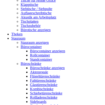
Tische für Home Office
Klapptische
Stehtische / Stehpulte
Auflageschreibtische
Akustik am Arbeitsplatz
Tischplatten
Tischzubehör
Bürotische anzeigen
Theken
Stauraum
Stauraum anzeigen
Bürocontainer
Bürocontainer anzeigen
Rollcontainer
Standcontainer
Büroschränke
Büroschränke anzeigen
Aktenregale
Flügeltürenschränke
Falttürenschränke
Glastürenschränke
Kombischränke
Schiebetürenschränke
Rollladenschränke
Sideboards