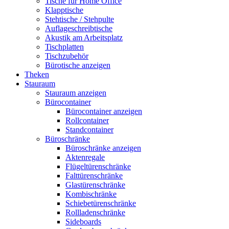
Tische für Home Office
Klapptische
Stehtische / Stehpulte
Auflageschreibtische
Akustik am Arbeitsplatz
Tischplatten
Tischzubehör
Bürotische anzeigen
Theken
Stauraum
Stauraum anzeigen
Bürocontainer
Bürocontainer anzeigen
Rollcontainer
Standcontainer
Büroschränke
Büroschränke anzeigen
Aktenregale
Flügeltürenschränke
Falttürenschränke
Glastürenschränke
Kombischränke
Schiebetürenschränke
Rollladenschränke
Sideboards