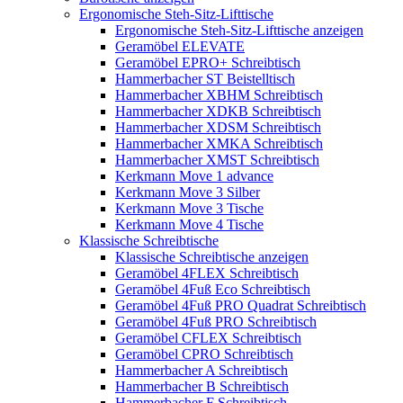
Ergonomische Steh-Sitz-Lifttische
Ergonomische Steh-Sitz-Lifttische anzeigen
Geramöbel ELEVATE
Geramöbel EPRO+ Schreibtisch
Hammerbacher ST Beistelltisch
Hammerbacher XBHM Schreibtisch
Hammerbacher XDKB Schreibtisch
Hammerbacher XDSM Schreibtisch
Hammerbacher XMKA Schreibtisch
Hammerbacher XMST Schreibtisch
Kerkmann Move 1 advance
Kerkmann Move 3 Silber
Kerkmann Move 3 Tische
Kerkmann Move 4 Tische
Klassische Schreibtische
Klassische Schreibtische anzeigen
Geramöbel 4FLEX Schreibtisch
Geramöbel 4Fuß Eco Schreibtisch
Geramöbel 4Fuß PRO Quadrat Schreibtisch
Geramöbel 4Fuß PRO Schreibtisch
Geramöbel CFLEX Schreibtisch
Geramöbel CPRO Schreibtisch
Hammerbacher A Schreibtisch
Hammerbacher B Schreibtisch
Hammerbacher F Schreibtisch