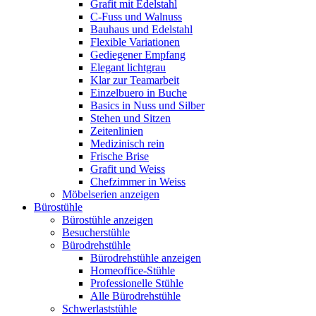
Grafit mit Edelstahl
C-Fuss und Walnuss
Bauhaus und Edelstahl
Flexible Variationen
Gediegener Empfang
Elegant lichtgrau
Klar zur Teamarbeit
Einzelbuero in Buche
Basics in Nuss und Silber
Stehen und Sitzen
Zeitenlinien
Medizinisch rein
Frische Brise
Grafit und Weiss
Chefzimmer in Weiss
Möbelserien anzeigen
Bürostühle
Bürostühle anzeigen
Besucherstühle
Bürodrehstühle
Bürodrehstühle anzeigen
Homeoffice-Stühle
Professionelle Stühle
Alle Bürodrehstühle
Schwerlaststühle