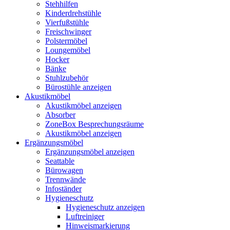
Stehhilfen
Kinderdrehstühle
Vierfußstühle
Freischwinger
Polstermöbel
Loungemöbel
Hocker
Bänke
Stuhlzubehör
Bürostühle anzeigen
Akustikmöbel
Akustikmöbel anzeigen
Absorber
ZoneBox Besprechungsräume
Akustikmöbel anzeigen
Ergänzungsmöbel
Ergänzungsmöbel anzeigen
Seattable
Bürowagen
Trennwände
Infoständer
Hygieneschutz
Hygieneschutz anzeigen
Luftreiniger
Hinweismarkierung