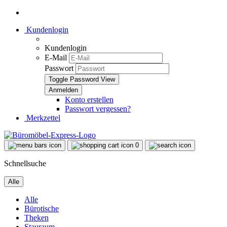
Kundenlogin
Kundenlogin
E-Mail
Passwort
Toggle Password View
Konto erstellen
Passwort vergessen?
Merkzettel
0
Schnellsuche
Alle
Alle
Bürotische
Theken
Stauraum