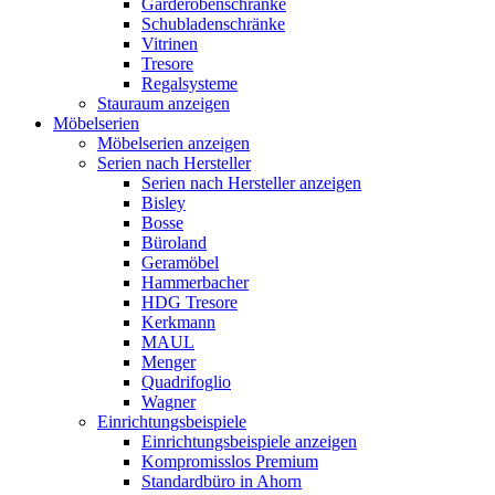
Garderobenschränke
Schubladenschränke
Vitrinen
Tresore
Regalsysteme
Stauraum anzeigen
Möbelserien
Möbelserien anzeigen
Serien nach Hersteller
Serien nach Hersteller anzeigen
Bisley
Bosse
Büroland
Geramöbel
Hammerbacher
HDG Tresore
Kerkmann
MAUL
Menger
Quadrifoglio
Wagner
Einrichtungsbeispiele
Einrichtungsbeispiele anzeigen
Kompromisslos Premium
Standardbüro in Ahorn