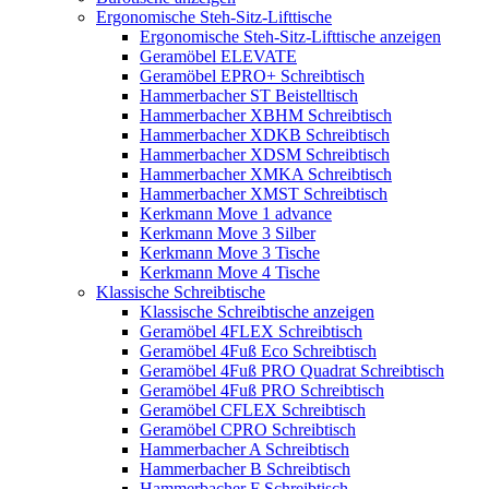
Ergonomische Steh-Sitz-Lifttische
Ergonomische Steh-Sitz-Lifttische anzeigen
Geramöbel ELEVATE
Geramöbel EPRO+ Schreibtisch
Hammerbacher ST Beistelltisch
Hammerbacher XBHM Schreibtisch
Hammerbacher XDKB Schreibtisch
Hammerbacher XDSM Schreibtisch
Hammerbacher XMKA Schreibtisch
Hammerbacher XMST Schreibtisch
Kerkmann Move 1 advance
Kerkmann Move 3 Silber
Kerkmann Move 3 Tische
Kerkmann Move 4 Tische
Klassische Schreibtische
Klassische Schreibtische anzeigen
Geramöbel 4FLEX Schreibtisch
Geramöbel 4Fuß Eco Schreibtisch
Geramöbel 4Fuß PRO Quadrat Schreibtisch
Geramöbel 4Fuß PRO Schreibtisch
Geramöbel CFLEX Schreibtisch
Geramöbel CPRO Schreibtisch
Hammerbacher A Schreibtisch
Hammerbacher B Schreibtisch
Hammerbacher F Schreibtisch