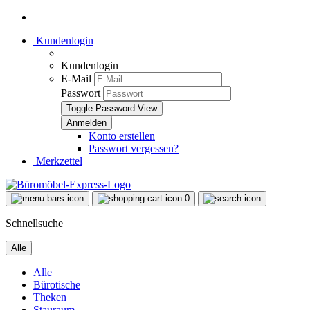
Kundenlogin
Kundenlogin
E-Mail
Passwort
Toggle Password View
Konto erstellen
Passwort vergessen?
Merkzettel
0
Schnellsuche
Alle
Alle
Bürotische
Theken
Stauraum