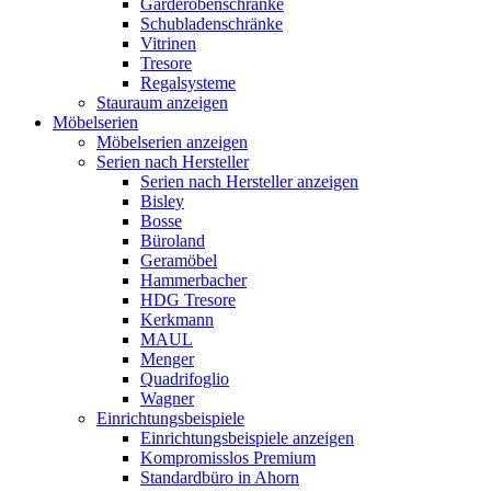
Garderobenschränke
Schubladenschränke
Vitrinen
Tresore
Regalsysteme
Stauraum anzeigen
Möbelserien
Möbelserien anzeigen
Serien nach Hersteller
Serien nach Hersteller anzeigen
Bisley
Bosse
Büroland
Geramöbel
Hammerbacher
HDG Tresore
Kerkmann
MAUL
Menger
Quadrifoglio
Wagner
Einrichtungsbeispiele
Einrichtungsbeispiele anzeigen
Kompromisslos Premium
Standardbüro in Ahorn