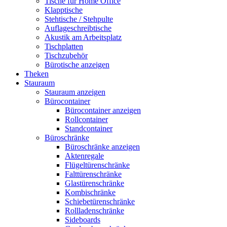
Tische für Home Office
Klapptische
Stehtische / Stehpulte
Auflageschreibtische
Akustik am Arbeitsplatz
Tischplatten
Tischzubehör
Bürotische anzeigen
Theken
Stauraum
Stauraum anzeigen
Bürocontainer
Bürocontainer anzeigen
Rollcontainer
Standcontainer
Büroschränke
Büroschränke anzeigen
Aktenregale
Flügeltürenschränke
Falttürenschränke
Glastürenschränke
Kombischränke
Schiebetürenschränke
Rollladenschränke
Sideboards