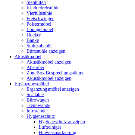
Stehhilfen
Kinderdrehstühle
Vierfußstühle
Freischwinger
Polstermöbel
Loungemöbel
Hocker
Bänke
Stuhlzubehör
Bürostühle anzeigen
Akustikmöbel
Akustikmöbel anzeigen
Absorber
ZoneBox Besprechungsräume
Akustikmöbel anzeigen
Ergänzungsmöbel
Ergänzungsmöbel anzeigen
Seattable
Bürowagen
Trennwände
Infoständer
Hygieneschutz
Hygieneschutz anzeigen
Luftreiniger
Hinweismarkierung