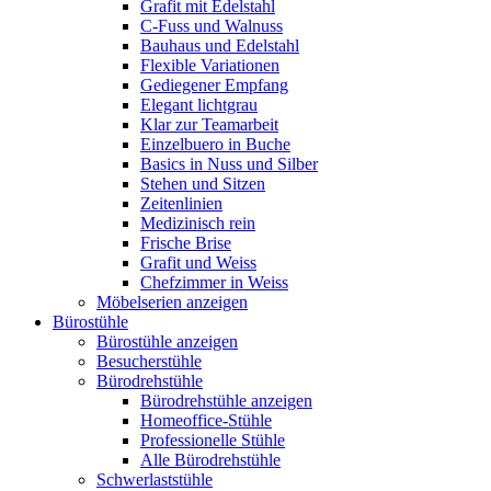
Grafit mit Edelstahl
C-Fuss und Walnuss
Bauhaus und Edelstahl
Flexible Variationen
Gediegener Empfang
Elegant lichtgrau
Klar zur Teamarbeit
Einzelbuero in Buche
Basics in Nuss und Silber
Stehen und Sitzen
Zeitenlinien
Medizinisch rein
Frische Brise
Grafit und Weiss
Chefzimmer in Weiss
Möbelserien anzeigen
Bürostühle
Bürostühle anzeigen
Besucherstühle
Bürodrehstühle
Bürodrehstühle anzeigen
Homeoffice-Stühle
Professionelle Stühle
Alle Bürodrehstühle
Schwerlaststühle