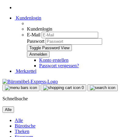
Kundenlogin
Kundenlogin
E-Mail
Passwort
Toggle Password View
Konto erstellen
Passwort vergessen?
Merkzettel
0
Schnellsuche
Alle
Alle
Bürotische
Theken
Stauraum