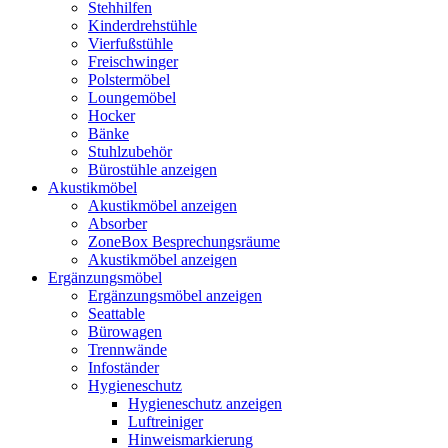
Stehhilfen
Kinderdrehstühle
Vierfußstühle
Freischwinger
Polstermöbel
Loungemöbel
Hocker
Bänke
Stuhlzubehör
Bürostühle anzeigen
Akustikmöbel
Akustikmöbel anzeigen
Absorber
ZoneBox Besprechungsräume
Akustikmöbel anzeigen
Ergänzungsmöbel
Ergänzungsmöbel anzeigen
Seattable
Bürowagen
Trennwände
Infoständer
Hygieneschutz
Hygieneschutz anzeigen
Luftreiniger
Hinweismarkierung