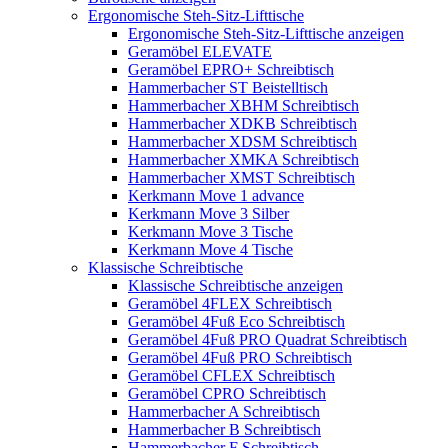
Ergonomische Steh-Sitz-Lifttische
Ergonomische Steh-Sitz-Lifttische anzeigen
Geramöbel ELEVATE
Geramöbel EPRO+ Schreibtisch
Hammerbacher ST Beistelltisch
Hammerbacher XBHM Schreibtisch
Hammerbacher XDKB Schreibtisch
Hammerbacher XDSM Schreibtisch
Hammerbacher XMKA Schreibtisch
Hammerbacher XMST Schreibtisch
Kerkmann Move 1 advance
Kerkmann Move 3 Silber
Kerkmann Move 3 Tische
Kerkmann Move 4 Tische
Klassische Schreibtische
Klassische Schreibtische anzeigen
Geramöbel 4FLEX Schreibtisch
Geramöbel 4Fuß Eco Schreibtisch
Geramöbel 4Fuß PRO Quadrat Schreibtisch
Geramöbel 4Fuß PRO Schreibtisch
Geramöbel CFLEX Schreibtisch
Geramöbel CPRO Schreibtisch
Hammerbacher A Schreibtisch
Hammerbacher B Schreibtisch
Hammerbacher F Schreibtisch