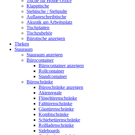
Tische für Home Office
Klapptische
Stehtische / Stehpulte
Auflageschreibtische
Akustik am Arbeitsplatz
Tischplatten
Tischzubehör
Bürotische anzeigen
Theken
Stauraum
Stauraum anzeigen
Bürocontainer
Bürocontainer anzeigen
Rollcontainer
Standcontainer
Büroschränke
Büroschränke anzeigen
Aktenregale
Flügeltürenschränke
Falttürenschränke
Glastürenschränke
Kombischränke
Schiebetürenschränke
Rollladenschränke
Sideboards