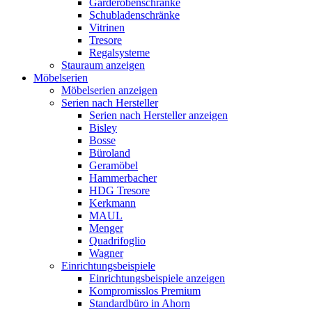
Garderobenschränke
Schubladenschränke
Vitrinen
Tresore
Regalsysteme
Stauraum anzeigen
Möbelserien
Möbelserien anzeigen
Serien nach Hersteller
Serien nach Hersteller anzeigen
Bisley
Bosse
Büroland
Geramöbel
Hammerbacher
HDG Tresore
Kerkmann
MAUL
Menger
Quadrifoglio
Wagner
Einrichtungsbeispiele
Einrichtungsbeispiele anzeigen
Kompromisslos Premium
Standardbüro in Ahorn