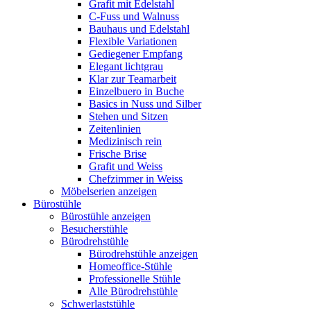
Grafit mit Edelstahl
C-Fuss und Walnuss
Bauhaus und Edelstahl
Flexible Variationen
Gediegener Empfang
Elegant lichtgrau
Klar zur Teamarbeit
Einzelbuero in Buche
Basics in Nuss und Silber
Stehen und Sitzen
Zeitenlinien
Medizinisch rein
Frische Brise
Grafit und Weiss
Chefzimmer in Weiss
Möbelserien anzeigen
Bürostühle
Bürostühle anzeigen
Besucherstühle
Bürodrehstühle
Bürodrehstühle anzeigen
Homeoffice-Stühle
Professionelle Stühle
Alle Bürodrehstühle
Schwerlaststühle