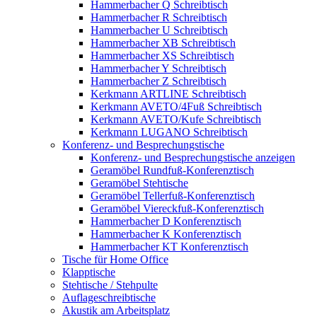
Hammerbacher Q Schreibtisch
Hammerbacher R Schreibtisch
Hammerbacher U Schreibtisch
Hammerbacher XB Schreibtisch
Hammerbacher XS Schreibtisch
Hammerbacher Y Schreibtisch
Hammerbacher Z Schreibtisch
Kerkmann ARTLINE Schreibtisch
Kerkmann AVETO/4Fuß Schreibtisch
Kerkmann AVETO/Kufe Schreibtisch
Kerkmann LUGANO Schreibtisch
Konferenz- und Besprechungstische
Konferenz- und Besprechungstische anzeigen
Geramöbel Rundfuß-Konferenztisch
Geramöbel Stehtische
Geramöbel Tellerfuß-Konferenztisch
Geramöbel Viereckfuß-Konferenztisch
Hammerbacher D Konferenztisch
Hammerbacher K Konferenztisch
Hammerbacher KT Konferenztisch
Tische für Home Office
Klapptische
Stehtische / Stehpulte
Auflageschreibtische
Akustik am Arbeitsplatz