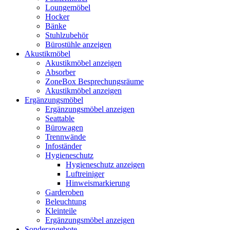
Loungemöbel
Hocker
Bänke
Stuhlzubehör
Bürostühle anzeigen
Akustikmöbel
Akustikmöbel anzeigen
Absorber
ZoneBox Besprechungsräume
Akustikmöbel anzeigen
Ergänzungsmöbel
Ergänzungsmöbel anzeigen
Seattable
Bürowagen
Trennwände
Infoständer
Hygieneschutz
Hygieneschutz anzeigen
Luftreiniger
Hinweismarkierung
Garderoben
Beleuchtung
Kleinteile
Ergänzungsmöbel anzeigen
Sonderangebote