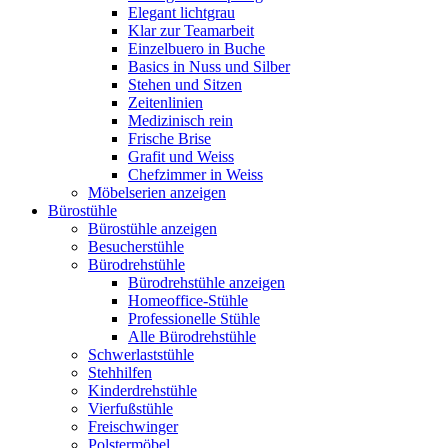
Elegant lichtgrau
Klar zur Teamarbeit
Einzelbuero in Buche
Basics in Nuss und Silber
Stehen und Sitzen
Zeitenlinien
Medizinisch rein
Frische Brise
Grafit und Weiss
Chefzimmer in Weiss
Möbelserien anzeigen
Bürostühle
Bürostühle anzeigen
Besucherstühle
Bürodrehstühle
Bürodrehstühle anzeigen
Homeoffice-Stühle
Professionelle Stühle
Alle Bürodrehstühle
Schwerlaststühle
Stehhilfen
Kinderdrehstühle
Vierfußstühle
Freischwinger
Polstermöbel