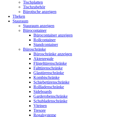
Tischplatten
Tischzubehör
Bürotische anzeigen
Theken
Stauraum
Stauraum anzeigen
Bürocontainer
Bürocontainer anzeigen
Rollcontainer
Standcontainer
Büroschränke
Büroschränke anzeigen
Aktenregale
Flügeltürenschränke
Falttürenschränke
Glastürenschränke
Kombischränke
Schiebetürenschränke
Rollladenschränke
Sideboards
Garderobenschränke
Schubladenschränke
Vitrinen
Tresore
Regalsysteme