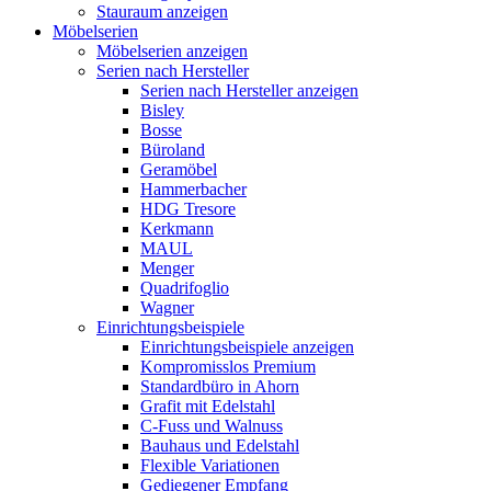
Stauraum anzeigen
Möbelserien
Möbelserien anzeigen
Serien nach Hersteller
Serien nach Hersteller anzeigen
Bisley
Bosse
Büroland
Geramöbel
Hammerbacher
HDG Tresore
Kerkmann
MAUL
Menger
Quadrifoglio
Wagner
Einrichtungsbeispiele
Einrichtungsbeispiele anzeigen
Kompromisslos Premium
Standardbüro in Ahorn
Grafit mit Edelstahl
C-Fuss und Walnuss
Bauhaus und Edelstahl
Flexible Variationen
Gediegener Empfang