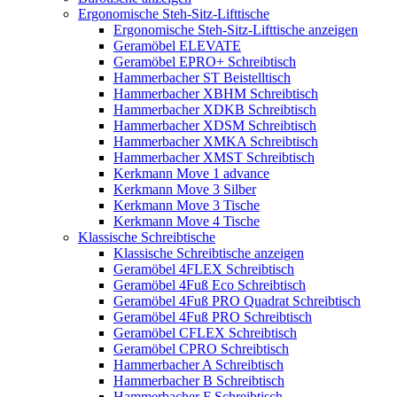
Ergonomische Steh-Sitz-Lifttische
Ergonomische Steh-Sitz-Lifttische anzeigen
Geramöbel ELEVATE
Geramöbel EPRO+ Schreibtisch
Hammerbacher ST Beistelltisch
Hammerbacher XBHM Schreibtisch
Hammerbacher XDKB Schreibtisch
Hammerbacher XDSM Schreibtisch
Hammerbacher XMKA Schreibtisch
Hammerbacher XMST Schreibtisch
Kerkmann Move 1 advance
Kerkmann Move 3 Silber
Kerkmann Move 3 Tische
Kerkmann Move 4 Tische
Klassische Schreibtische
Klassische Schreibtische anzeigen
Geramöbel 4FLEX Schreibtisch
Geramöbel 4Fuß Eco Schreibtisch
Geramöbel 4Fuß PRO Quadrat Schreibtisch
Geramöbel 4Fuß PRO Schreibtisch
Geramöbel CFLEX Schreibtisch
Geramöbel CPRO Schreibtisch
Hammerbacher A Schreibtisch
Hammerbacher B Schreibtisch
Hammerbacher F Schreibtisch