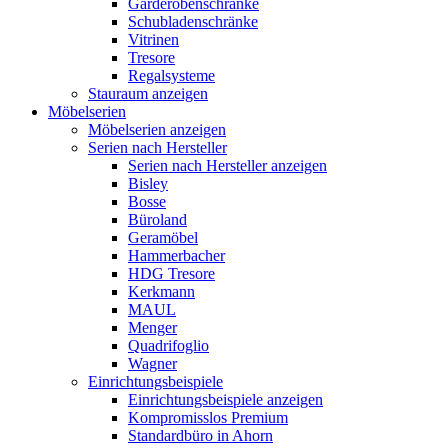
Garderobenschränke
Schubladenschränke
Vitrinen
Tresore
Regalsysteme
Stauraum anzeigen
Möbelserien
Möbelserien anzeigen
Serien nach Hersteller
Serien nach Hersteller anzeigen
Bisley
Bosse
Büroland
Geramöbel
Hammerbacher
HDG Tresore
Kerkmann
MAUL
Menger
Quadrifoglio
Wagner
Einrichtungsbeispiele
Einrichtungsbeispiele anzeigen
Kompromisslos Premium
Standardbüro in Ahorn