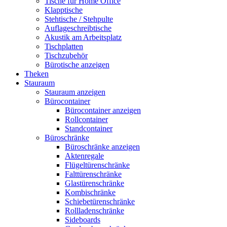
Tische für Home Office
Klapptische
Stehtische / Stehpulte
Auflageschreibtische
Akustik am Arbeitsplatz
Tischplatten
Tischzubehör
Bürotische anzeigen
Theken
Stauraum
Stauraum anzeigen
Bürocontainer
Bürocontainer anzeigen
Rollcontainer
Standcontainer
Büroschränke
Büroschränke anzeigen
Aktenregale
Flügeltürenschränke
Falttürenschränke
Glastürenschränke
Kombischränke
Schiebetürenschränke
Rollladenschränke
Sideboards