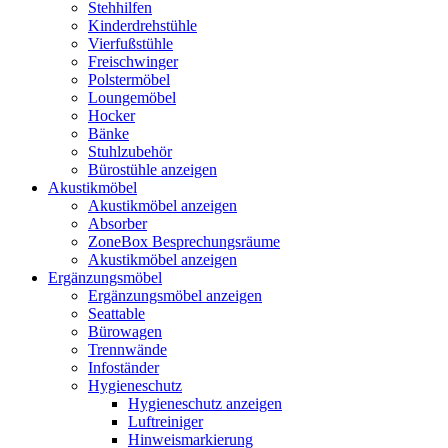
Stehhilfen
Kinderdrehstühle
Vierfußstühle
Freischwinger
Polstermöbel
Loungemöbel
Hocker
Bänke
Stuhlzubehör
Bürostühle anzeigen
Akustikmöbel
Akustikmöbel anzeigen
Absorber
ZoneBox Besprechungsräume
Akustikmöbel anzeigen
Ergänzungsmöbel
Ergänzungsmöbel anzeigen
Seattable
Bürowagen
Trennwände
Infoständer
Hygieneschutz
Hygieneschutz anzeigen
Luftreiniger
Hinweismarkierung