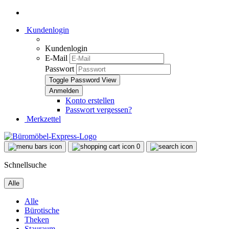
Kundenlogin
Kundenlogin
E-Mail
Passwort
Toggle Password View
Konto erstellen
Passwort vergessen?
Merkzettel
0
Schnellsuche
Alle
Alle
Bürotische
Theken
Stauraum