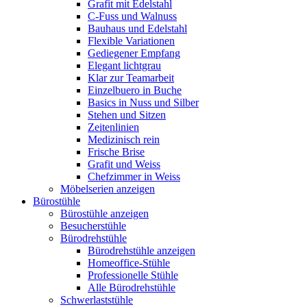
Grafit mit Edelstahl
C-Fuss und Walnuss
Bauhaus und Edelstahl
Flexible Variationen
Gediegener Empfang
Elegant lichtgrau
Klar zur Teamarbeit
Einzelbuero in Buche
Basics in Nuss und Silber
Stehen und Sitzen
Zeitenlinien
Medizinisch rein
Frische Brise
Grafit und Weiss
Chefzimmer in Weiss
Möbelserien anzeigen
Bürostühle
Bürostühle anzeigen
Besucherstühle
Bürodrehstühle
Bürodrehstühle anzeigen
Homeoffice-Stühle
Professionelle Stühle
Alle Bürodrehstühle
Schwerlaststühle