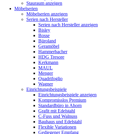
Stauraum anzeigen
Möbelserien
Möbelserien anzeigen
Serien nach Hersteller
Serien nach Hersteller anzeigen
Bisley
Bosse
Büroland
Geramöbel
Hammerbacher
HDG Tresore
Kerkmann
MAUL
Menger
Quadrifoglio
Wagner
Einrichtungsbeispiele
Einrichtungsbeispiele anzeigen
Kompromisslos Premium
Standardbüro in Ahorn
Grafit mit Edelstahl
C-Fuss und Walnuss
Bauhaus und Edelstahl
Flexible Variationen
Gediegener Empfang