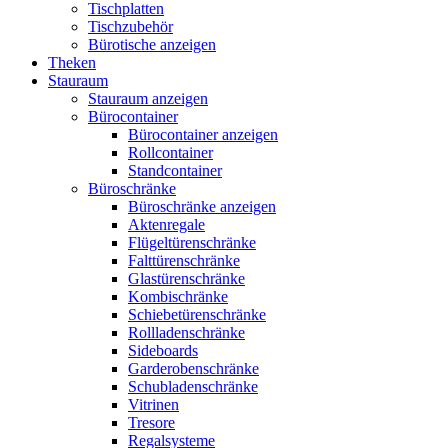
Tischplatten
Tischzubehör
Bürotische anzeigen
Theken
Stauraum
Stauraum anzeigen
Bürocontainer
Bürocontainer anzeigen
Rollcontainer
Standcontainer
Büroschränke
Büroschränke anzeigen
Aktenregale
Flügeltürenschränke
Falttürenschränke
Glastürenschränke
Kombischränke
Schiebetürenschränke
Rollladenschränke
Sideboards
Garderobenschränke
Schubladenschränke
Vitrinen
Tresore
Regalsysteme