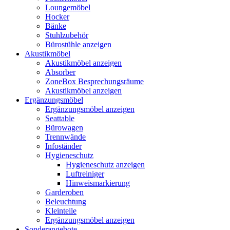
Loungemöbel
Hocker
Bänke
Stuhlzubehör
Bürostühle anzeigen
Akustikmöbel
Akustikmöbel anzeigen
Absorber
ZoneBox Besprechungsräume
Akustikmöbel anzeigen
Ergänzungsmöbel
Ergänzungsmöbel anzeigen
Seattable
Bürowagen
Trennwände
Infoständer
Hygieneschutz
Hygieneschutz anzeigen
Luftreiniger
Hinweismarkierung
Garderoben
Beleuchtung
Kleinteile
Ergänzungsmöbel anzeigen
Sonderangebote