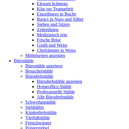
Elegant lichtgrau
Klar zur Teamarbeit
Einzelbuero in Buche
Basics in Nuss und Silber
Stehen und Sitzen
Zeitenlinien
Medizinisch rein
Frische Brise
Grafit und Weiss
Chefzimmer in Weiss
Möbelserien anzeigen
Bürostühle
Bürostühle anzeigen
Besucherstühle
Bürodrehstühle
Bürodrehstühle anzeigen
Homeoffice-Stühle
Professionelle Stühle
Alle Bürodrehstühle
Schwerlaststühle
Stehhilfen
Kinderdrehstühle
Vierfußstühle
Freischwinger
Polstermöbel