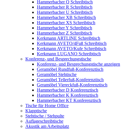
Hammerbacher Q Schreibtisch
Hammerbacher R Schreibtisch
Hammerbacher U Schreibtisch
Hammerbacher XB Schreibtisch
Hammerbacher XS Schreibtisch
Hammerbacher Y Schreibtisch
Hammerbacher Z Schreibtisch
Kerkmann ARTLINE Schreibtisch
Kerkmann AVETO/4Fuß Schreibtisch
Kerkmann AVETO/Kufe Schreibtisch
Kerkmann LUGANO Schreibtisch
Konferenz- und Besprechungstische
Konferenz- und Besprechungstische anzeigen
Geramöbel Rundfuß-Konferenztisch
Geramöbel Stehtische
Geramöbel Tellerfuß-Konferenztisch
Geramöbel Viereckfuß-Konferenztisch
Hammerbacher D Konferenztisch
Hammerbacher K Konferenztisch
Hammerbacher KT Konferenztisch
Tische für Home Office
Klapptische
Stehtische / Stehpulte
Auflageschreibtische
Akustik am Arbeitsplatz